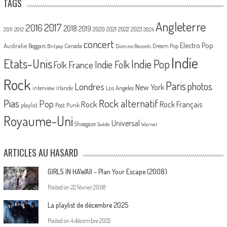
TAGS
Angleterre
2017
2016
2018
2019
2020
2021
2022
2023
2011
2012
2024
concert
Electro Pop
Australie
Canada
Beggars
Dream Pop
Britpop
Domino Records
Indie
Etats-Unis
Indie Pop
France
Indie Folk
Folk
Rock
Paris
Londres
photos
New York
Los Angeles
interview
Irlande
Pias
Rock alternatif
Pop
Rock
Rock Français
playlist
Post Punk
Royaume-Uni
Universal
Shoegaze
Suède
Warner
ARTICLES AU HASARD
GIRLS IN HAWAII – Plan Your Escape (2008)
Posted on
22 février 2008
La playlist de décembre 2025
Posted on
4 décembre 2025