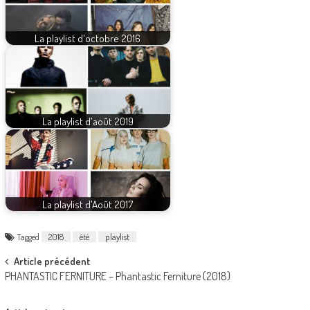
La playlist d'octobre 2016
La playlist d'août 2019
La playlist d'Août 2017
Tagged
2018
été
playlist
Post
Article précédent
PHANTASTIC FERNITURE – Phantastic Ferniture (2018)
navigation