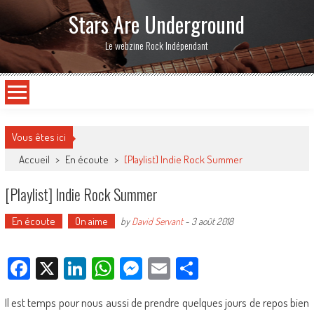
Stars Are Underground
Le webzine Rock Indépendant
Vous êtes ici
Accueil
>
En écoute
>
[Playlist] Indie Rock Summer
[Playlist] Indie Rock Summer
En écoute
On aime
by
David Servant
-
3 août 2018
Facebook
X
LinkedIn
WhatsApp
Messenger
Email
Partager
Il est temps pour nous aussi de prendre quelques jours de repos bien