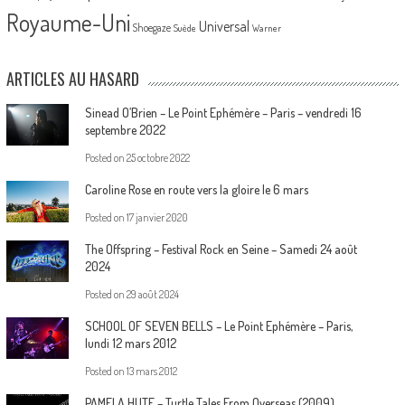
Royaume-Uni
Universal
Shoegaze
Suède
Warner
ARTICLES AU HASARD
Sinead O’Brien – Le Point Ephémère – Paris – vendredi 16
septembre 2022
Posted on
25 octobre 2022
Caroline Rose en route vers la gloire le 6 mars
Posted on
17 janvier 2020
The Offspring – Festival Rock en Seine – Samedi 24 août
2024
Posted on
29 août 2024
SCHOOL OF SEVEN BELLS – Le Point Ephémère – Paris,
lundi 12 mars 2012
Posted on
13 mars 2012
PAMELA HUTE – Turtle Tales From Overseas (2009)