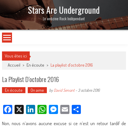
Stars Are Underground
Le webzine Rock Indépendant
Vous êtes ici
Accueil
>
En écoute
>
La playlist d’octobre 2016
La Playlist D’octobre 2016
En écoute
On aime
by
David Servant
-
3 octobre 2016
Facebook
X
LinkedIn
WhatsApp
Messenger
Email
Partager
Non, nous n’avons aucune excuse si ce n’est un retour tardif de