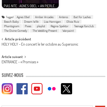
PIAS NITE : AGNES OBEL + AN PIERLE…
Tagged
Agnes Obel
Amber Arcades
Anteros
Bat For Lashes
Beach Baby
Dream Wife
Lisa Hannigan
Olivia Ruiz
Phantogram
Pixies
playlist
Regina Spektor
Teenage Fanclub
The Divine Comedy
The Wedding Present
Warpaint
Post
Article précédent
HOLY HOLY – En concert le 1er octobre au Supersonic
navigation
Article suivant
ENTRANCE – « Promises »
SUIVEZ-NOUS