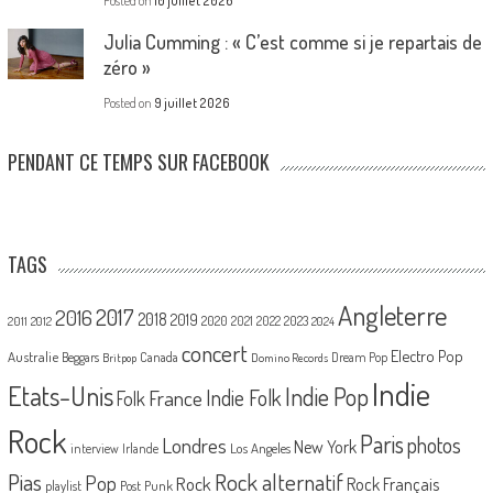
Posted on
10 juillet 2026
Julia Cumming : « C’est comme si je repartais de
zéro »
Posted on
9 juillet 2026
PENDANT CE TEMPS SUR FACEBOOK
TAGS
Angleterre
2017
2016
2018
2019
2020
2021
2022
2023
2011
2012
2024
concert
Electro Pop
Australie
Canada
Beggars
Dream Pop
Britpop
Domino Records
Indie
Etats-Unis
Indie Pop
France
Indie Folk
Folk
Rock
Paris
Londres
photos
New York
Los Angeles
interview
Irlande
Pias
Rock alternatif
Pop
Rock
Rock Français
playlist
Post Punk