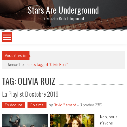
Stars Are Underground
Le webzine Rock Indépendant
Vous êtes ici
Accueil
>
Posts tagged "Olivia Ruiz"
TAG: OLIVIA RUIZ
La Playlist D’octobre 2016
En écoute
On aime
by
David Servant
-
3 octobre 2016
Non, nous
n’avons