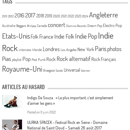
TAGS
Angleterre
2017
2016
2018
2019
2020
2021
2022
2023
2011
2012
2024
concert
Electro Pop
Australie
Canada
Beggars
Dream Pop
Britpop
Domino Records
Indie
Etats-Unis
Indie Pop
France
Indie Folk
Folk
Rock
Paris
Londres
photos
New York
Los Angeles
interview
Irlande
Pias
Rock alternatif
Pop
Rock
Rock Français
playlist
Post Punk
Royaume-Uni
Universal
Shoegaze
Suède
Warner
ARTICLES AU HASARD
Indigo De Souza : « Le plus important, c’est simplement
d’aimer les gens »
Posted on
9 juin 2022
ULRIKA SPACEK – Festival Rock en Seine – Domaine
National de Saint Cloud – Samedi 26 août 2017