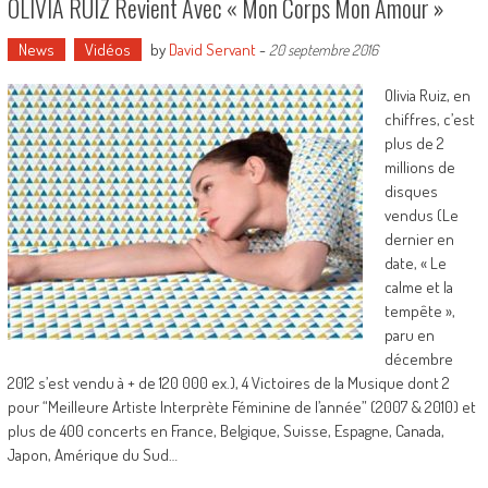
OLIVIA RUIZ Revient Avec « Mon Corps Mon Amour »
News
Vidéos
by
David Servant
-
20 septembre 2016
Olivia Ruiz, en
chiffres, c’est
plus de 2
millions de
disques
vendus (Le
dernier en
date, « Le
calme et la
tempête »,
paru en
décembre
2012 s’est vendu à + de 120 000 ex.), 4 Victoires de la Musique dont 2
pour “Meilleure Artiste Interprète Féminine de l’année” (2007 & 2010) et
plus de 400 concerts en France, Belgique, Suisse, Espagne, Canada,
Japon, Amérique du Sud…