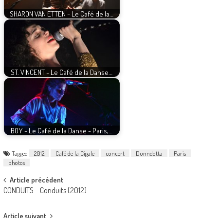
SHARON VAN ETTEN - Le Café de la…
ST. VINCENT - Le Café de la Danse…
BOY - Le Café de la Danse - Paris,…
Tagged
2012
Café de la Cigale
concert
Dunndotta
Paris
photos
Post
Article précédent
CONDUITS – Conduits (2012)
navigation
Article suivant