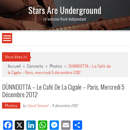
Stars Are Underground
Le webzine Rock Indépendant
Vous êtes ici
Accueil
>
Concerts
>
Photos
>
DÙNNDOTTA – Le Café de
la Cigale – Paris, mercredi 5 décembre 2012
DÙNNDOTTA – Le Café De La Cigale – Paris, Mercredi 5
Décembre 2012
Photos
by
David Servant
-
11 décembre 2012
Facebook
X
LinkedIn
WhatsApp
Messenger
Email
Partager