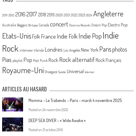
Angleterre
2017
2016
2018
2019
2020
2021
2022
2023
2011
2012
2024
concert
Electro Pop
Australie
Canada
Beggars
Dream Pop
Britpop
Domino Records
Indie
Etats-Unis
Indie Pop
France
Indie Folk
Folk
Rock
Paris
Londres
photos
New York
Los Angeles
interview
Irlande
Pias
Rock alternatif
Pop
Rock
Rock Français
playlist
Post Punk
Royaume-Uni
Universal
Shoegaze
Suède
Warner
ARTICLES AU HASARD
Momma – Le Trabendo – Paris – mardi 4 novembre 2025
Posted on
24 novembre 2025
DEEP SEA DIVER – « Wide Awake »
Posted on
21 octobre 2016