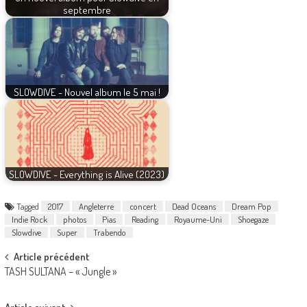
septembre
SLOWDIVE - Nouvel album le 5 mai !
SLOWDIVE - Everything is Alive (2023)
Tagged
2017
Angleterre
concert
Dead Oceans
Dream Pop
Indie Rock
photos
Pias
Reading
Royaume-Uni
Shoegaze
Slowdive
Super
Trabendo
Post
Article précédent
TASH SULTANA – « Jungle »
navigation