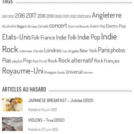
TAGS
Angleterre
2017
2016
2018
2019
2020
2021
2022
2023
2011
2012
2024
concert
Electro Pop
Australie
Canada
Beggars
Dream Pop
Britpop
Domino Records
Indie
Etats-Unis
Indie Pop
France
Indie Folk
Folk
Rock
Paris
Londres
photos
New York
Los Angeles
interview
Irlande
Pias
Rock alternatif
Pop
Rock
Rock Français
playlist
Post Punk
Royaume-Uni
Universal
Shoegaze
Suède
Warner
ARTICLES AU HASARD
JAPANESE BREAKFAST – Jubilee (2021)
Posted on
11 juin 2021
VIOLENS – True (2012)
Posted on
27 juin 2012