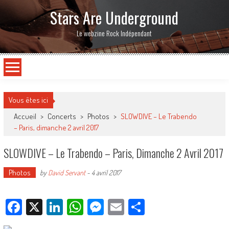
Stars Are Underground
Le webzine Rock Indépendant
Vous êtes ici
Accueil
>
Concerts
>
Photos
>
SLOWDIVE – Le Trabendo
– Paris, dimanche 2 avril 2017
SLOWDIVE – Le Trabendo – Paris, Dimanche 2 Avril 2017
Photos
by
David Servant
-
4 avril 2017
Facebook
X
LinkedIn
WhatsApp
Messenger
Email
Partager