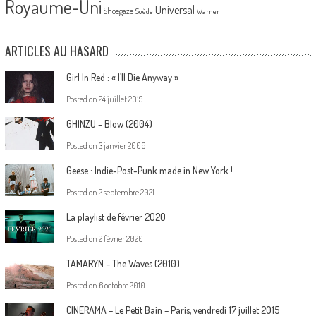
Royaume-Uni
Universal
Shoegaze
Suède
Warner
ARTICLES AU HASARD
Girl In Red : « I’ll Die Anyway »
Posted on
24 juillet 2019
GHINZU – Blow (2004)
Posted on
3 janvier 2006
Geese : Indie-Post-Punk made in New York !
Posted on
2 septembre 2021
La playlist de février 2020
Posted on
2 février 2020
TAMARYN – The Waves (2010)
Posted on
6 octobre 2010
CINERAMA – Le Petit Bain – Paris, vendredi 17 juillet 2015