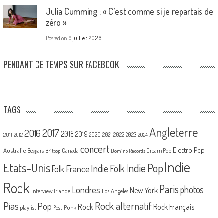
Julia Cumming : « C’est comme si je repartais de
zéro »
Posted on
9 juillet 2026
PENDANT CE TEMPS SUR FACEBOOK
TAGS
Angleterre
2017
2016
2018
2019
2020
2021
2022
2023
2011
2012
2024
concert
Electro Pop
Australie
Canada
Beggars
Dream Pop
Britpop
Domino Records
Indie
Etats-Unis
Indie Pop
France
Indie Folk
Folk
Rock
Paris
Londres
photos
New York
Los Angeles
interview
Irlande
Pias
Rock alternatif
Pop
Rock
Rock Français
playlist
Post Punk