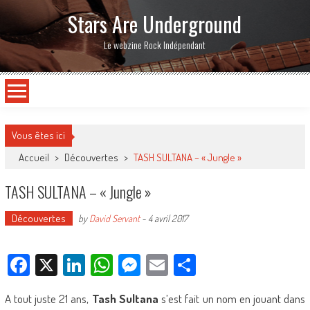
Stars Are Underground
Le webzine Rock Indépendant
Vous êtes ici
Accueil
>
Découvertes
>
TASH SULTANA – « Jungle »
TASH SULTANA – « Jungle »
Découvertes
by
David Servant
-
4 avril 2017
Facebook
X
LinkedIn
WhatsApp
Messenger
Email
Partager
A tout juste 21 ans,
Tash Sultana
s’est fait un nom en jouant dans