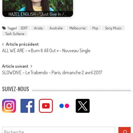
HAZEL ENGLISH - "Just Give In /…
Tagged
2017
Arista
Australie
Melbourne
Pop
Sony Music
Tash Sultana
Post
Article précédent
ALL WE ARE – « Burn It All Out » – Nouveau Single
navigation
Article suivant
SLOWDIVE – Le Trabendo – Paris, dimanche 2 avril 2017
SUIVEZ-NOUS
Rechercher