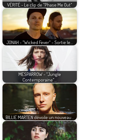
VÉRITÉ - Le clip de "Phase Me Out"
JONAH - "Wicked Fever" - Sortie le…
MESPARROW - "Jungle
Contemporaine"…
BILLIE MARTEN dévoile un nouveau…