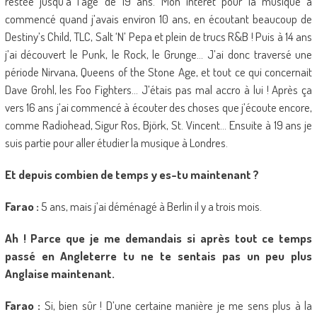
restée jusqu’à l’âge de 19 ans. Mon intérêt pour la musique a
commencé quand j’avais environ 10 ans, en écoutant beaucoup de
Destiny’s Child, TLC, Salt ‘N’ Pepa et plein de trucs R&B ! Puis à 14 ans
j’ai découvert le Punk, le Rock, le Grunge… J’ai donc traversé une
période Nirvana, Queens of the Stone Age, et tout ce qui concernait
Dave Grohl, les Foo Fighters… J’étais pas mal accro à lui ! Après ça
vers 16 ans j’ai commencé à écouter des choses que j’écoute encore,
comme Radiohead, Sigur Ros, Björk, St. Vincent… Ensuite à 19 ans je
suis partie pour aller étudier la musique à Londres.
Et depuis combien de temps y es-tu maintenant ?
Farao :
5 ans, mais j’ai déménagé à Berlin il y a trois mois.
Ah ! Parce que je me demandais si après tout ce temps
passé en Angleterre tu ne te sentais pas un peu plus
Anglaise maintenant.
Farao :
Si, bien sûr ! D’une certaine manière je me sens plus à la