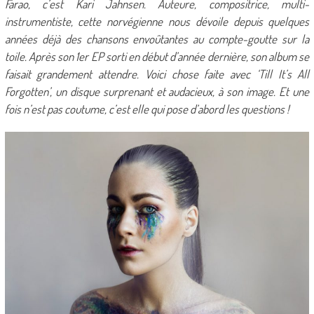
Farao, c’est Kari Jahnsen. Auteure, compositrice, multi-
instrumentiste, cette norvégienne nous dévoile depuis quelques
années déjà des chansons envoûtantes au compte-goutte sur la
toile. Après son 1er EP sorti en début d’année dernière, son album se
faisait grandement attendre. Voici chose faite avec ‘Till It’s All
Forgotten’, un disque surprenant et audacieux, à son image. Et une
fois n’est pas coutume, c’est elle qui pose d’abord les questions !