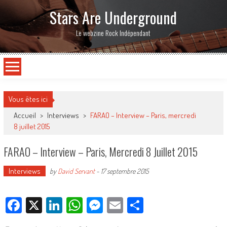
Stars Are Underground
Le webzine Rock Indépendant
Vous êtes ici
Accueil
>
Interviews
>
FARAO – Interview – Paris, mercredi
8 juillet 2015
FARAO – Interview – Paris, Mercredi 8 Juillet 2015
Interviews
by
David Servant
-
17 septembre 2015
Facebook
X
LinkedIn
WhatsApp
Messenger
Email
Partager