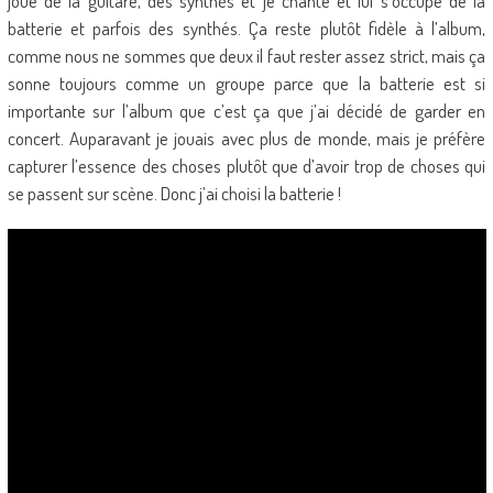
joue de la guitare, des synthés et je chante et lui s’occupe de la
batterie et parfois des synthés. Ça reste plutôt fidèle à l’album,
comme nous ne sommes que deux il faut rester assez strict, mais ça
sonne toujours comme un groupe parce que la batterie est si
importante sur l’album que c’est ça que j’ai décidé de garder en
concert. Auparavant je jouais avec plus de monde, mais je préfère
capturer l’essence des choses plutôt que d’avoir trop de choses qui
se passent sur scène. Donc j’ai choisi la batterie !