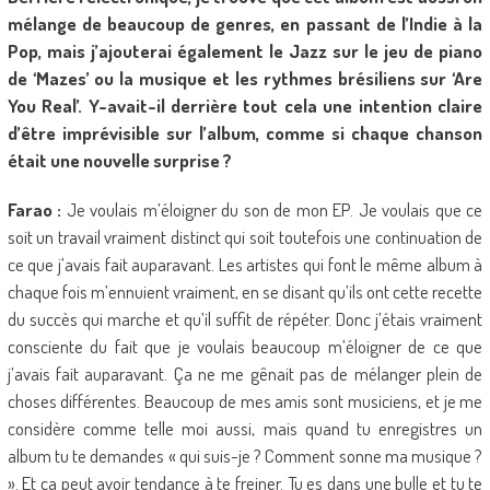
mélange de beaucoup de genres, en passant de l’Indie à la
Pop, mais j’ajouterai également le Jazz sur le jeu de piano
de ‘Mazes’ ou la musique et les rythmes brésiliens sur ‘Are
You Real’. Y-avait-il derrière tout cela une intention claire
d’être imprévisible sur l’album, comme si chaque chanson
était une nouvelle surprise ?
Farao :
Je voulais m’éloigner du son de mon EP. Je voulais que ce
soit un travail vraiment distinct qui soit toutefois une continuation de
ce que j’avais fait auparavant. Les artistes qui font le même album à
chaque fois m’ennuient vraiment, en se disant qu’ils ont cette recette
du succès qui marche et qu’il suffit de répéter. Donc j’étais vraiment
consciente du fait que je voulais beaucoup m’éloigner de ce que
j’avais fait auparavant. Ça ne me gênait pas de mélanger plein de
choses différentes. Beaucoup de mes amis sont musiciens, et je me
considère comme telle moi aussi, mais quand tu enregistres un
album tu te demandes « qui suis-je ? Comment sonne ma musique ?
». Et ça peut avoir tendance à te freiner. Tu es dans une bulle et tu te