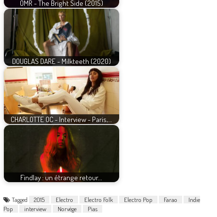
OMR - The Bright Side (2015)
DOUGLAS DARE - Milkteeth (2020)
CHARLOTTE OC - Interview - Paris,…
Findlay : un étrange retour...
Tagged
2015
Electro
Electro Folk
Electro Pop
Farao
Indie
Pop
interview
Norvège
Pias