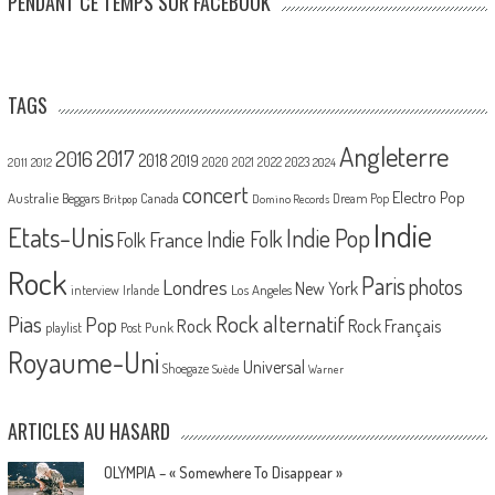
PENDANT CE TEMPS SUR FACEBOOK
TAGS
Angleterre
2017
2016
2018
2019
2020
2021
2022
2023
2011
2012
2024
concert
Electro Pop
Australie
Canada
Beggars
Dream Pop
Britpop
Domino Records
Indie
Etats-Unis
Indie Pop
France
Indie Folk
Folk
Rock
Paris
Londres
photos
New York
Los Angeles
interview
Irlande
Pias
Rock alternatif
Pop
Rock
Rock Français
playlist
Post Punk
Royaume-Uni
Universal
Shoegaze
Suède
Warner
ARTICLES AU HASARD
OLYMPIA – « Somewhere To Disappear »