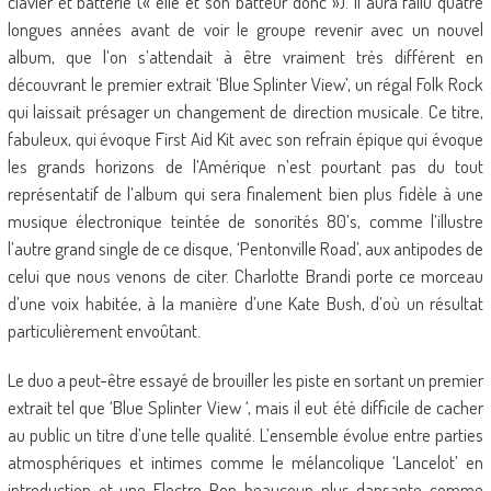
clavier et batterie (« elle et son batteur donc »). Il aura fallu quatre
longues années avant de voir le groupe revenir avec un nouvel
album, que l’on s’attendait à être vraiment très différent en
découvrant le premier extrait ‘Blue Splinter View’, un régal Folk Rock
qui laissait présager un changement de direction musicale. Ce titre,
fabuleux, qui évoque First Aid Kit avec son refrain épique qui évoque
les grands horizons de l’Amérique n’est pourtant pas du tout
représentatif de l’album qui sera finalement bien plus fidèle à une
musique électronique teintée de sonorités 80’s, comme l’illustre
l’autre grand single de ce disque, ‘Pentonville Road’, aux antipodes de
celui que nous venons de citer. Charlotte Brandi porte ce morceau
d’une voix habitée, à la manière d’une Kate Bush, d’où un résultat
particulièrement envoûtant.
Le duo a peut-être essayé de brouiller les piste en sortant un premier
extrait tel que ‘Blue Splinter View ‘, mais il eut été difficile de cacher
au public un titre d’une telle qualité. L’ensemble évolue entre parties
atmosphériques et intimes comme le mélancolique ‘Lancelot’ en
introduction et une Electro Pop beaucoup plus dansante comme