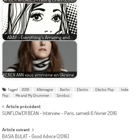
ABAY - Everything's Amazing and…
KEREN ANN vous emmène en Ukraine…
Tagged
2016
Allemagne
Berlin
Electro
Electro Pop
Indie
Pop
Me and My Drummer
Sinnbus
Post
Article précédent
SUNFLOWER BEAN – Interview – Paris, samedi 6 février 2016
navigation
Article suivant
BASIA BULAT – Good Advice (2016)