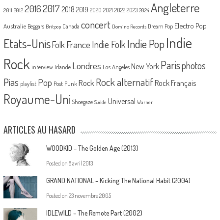
Angleterre
2017
2016
2018
2019
2020
2021
2022
2023
2011
2012
2024
concert
Electro Pop
Australie
Canada
Beggars
Dream Pop
Britpop
Domino Records
Indie
Etats-Unis
Indie Pop
France
Indie Folk
Folk
Rock
Paris
Londres
photos
New York
Los Angeles
interview
Irlande
Pias
Rock alternatif
Pop
Rock
Rock Français
playlist
Post Punk
Royaume-Uni
Universal
Shoegaze
Suède
Warner
ARTICLES AU HASARD
WOODKID – The Golden Age (2013)
Posted on
8 avril 2013
GRAND NATIONAL – Kicking The National Habit (2004)
Posted on
23 novembre 2005
IDLEWILD – The Remote Part (2002)