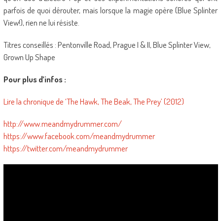
parfois de quoi dérouter, mais lorsque la magie opère (Blue Splinter
View!), rien ne lui résiste.
Titres conseillés : Pentonville Road, Prague I & II, Blue Splinter View,
Grown Up Shape
Pour plus d’infos :
Lire la chronique de ‘The Hawk, The Beak, The Prey’ (2012)
http://www.meandmydrummer.com/
https://www.facebook.com/meandmydrummer
https://twitter.com/meandmydrummer