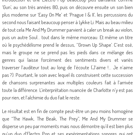
‘Gun’, au son très années 80, puis on découvre ensuite un son bien
plus moderne sur ‘Easy On Me’ et ‘Prague I & II’, les percussions du
second nous faisant beaucoup penser à Lykke Li. Mais au beau milieu
de tout cela Me And My Drummer parvient à caler un break au violon,
puis un autre Soul… tout dans le même morceau. Et même un titre
où le psychédélisme prend le dessus, ‘’Grown Up Shape’. C’est osé,
mais le groupe ne se prend pas les pieds dans ce mélange des
genres qui laisse forcément des sentiments divers et variés
traverser l’auditeur tout au long de l’écoute (J’aime !… Je n’aime
pas ?). Pourtant, le soin avec lequel ils construisent cette succession
de chansons surprenantes aux multiples couleurs fait à l’arrivée
toute la différence. L’interprétation nuancée de Charlotte n’y est pas
pour rien, et l’alchimie du duo fait le reste.
Le résultat est en fin de compte peut-être un peu moins homogène
que “The Hawk, The Beak, The Prey”, Me And My Drummer se
disperse un peu par moments mais nous démontre qu’il est bien plus
qu’un duo d’Electro Pop et ses expérimentations sonores qui ont