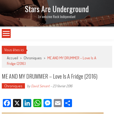
Stars Are Underground
Le webzine Rock Indépendant
Vous êtes ici
Accueil
>
Chroniques
>
ME AND MY DRUMMER – Love Is A
Fridge (2016)
ME AND MY DRUMMER – Love Is A Fridge (2016)
Chroniques
by
David Servant
-
23 février 2016
Facebook
X
LinkedIn
WhatsApp
Messenger
Email
Partager