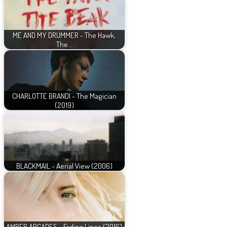
ME AND MY DRUMMER - The Hawk,
The…
CHARLOTTE BRANDI - The Magician
(2019)
BLACKMAIL - Aerial View (2006)
AMBER ARCADES - Fading Lines (2016)