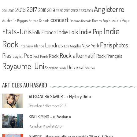
Angleterre
2017
2016
2018
2019
2020
2021
2022
2023
2011
2012
2024
concert
Electro Pop
Australie
Canada
Beggars
Dream Pop
Britpop
Domino Records
Indie
Etats-Unis
Indie Pop
France
Indie Folk
Folk
Rock
Paris
Londres
photos
New York
Los Angeles
interview
Irlande
Pias
Rock alternatif
Pop
Rock
Rock Français
playlist
Post Punk
Royaume-Uni
Universal
Shoegaze
Suède
Warner
ARTICLES AU HASARD
ALEXANDRA SAVIOR – « Mystery Girl »
Posted on
8 décembre 2016
KINO KIMINO – « Passion »
Posted on
14 juillet 2016
MINORS – Nouveau clip et concert le 25 mai à Paris