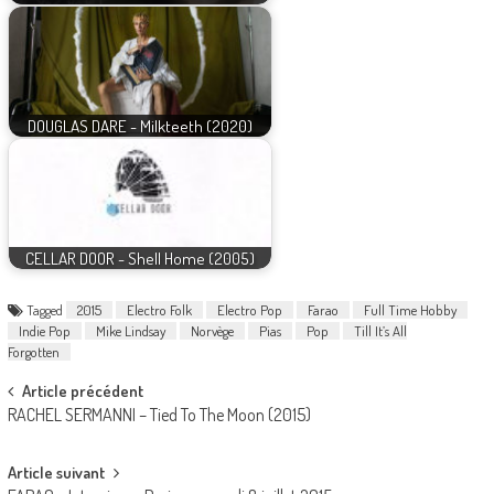
DOUGLAS DARE - Milkteeth (2020)
CELLAR DOOR - Shell Home (2005)
Tagged
2015
Electro Folk
Electro Pop
Farao
Full Time Hobby
Indie Pop
Mike Lindsay
Norvège
Pias
Pop
Till It’s All
Forgotten
Post
Article précédent
RACHEL SERMANNI – Tied To The Moon (2015)
navigation
Article suivant