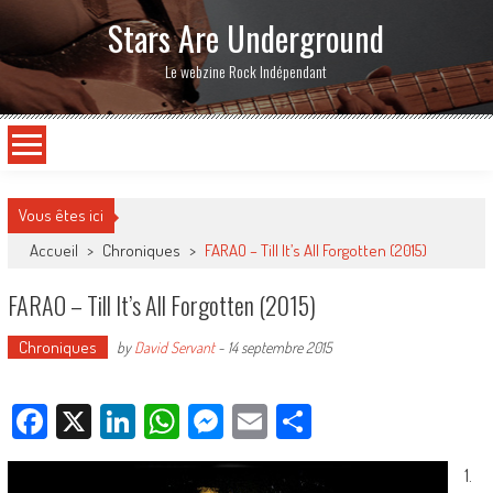
Stars Are Underground
Le webzine Rock Indépendant
Vous êtes ici
Accueil
>
Chroniques
>
FARAO – Till It’s All Forgotten (2015)
FARAO – Till It’s All Forgotten (2015)
Chroniques
by
David Servant
-
14 septembre 2015
Facebook
X
LinkedIn
WhatsApp
Messenger
Email
Partager
1.