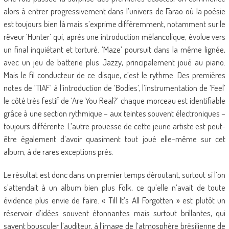
alors à entrer progressivement dans l’univers de Farao où la poésie
est toujours bien là mais s’exprime différemment, notamment sur le
rêveur ‘Hunter’ qui, après une introduction mélancolique, évolue vers
un final inquiétant et torturé. ‘Maze’ poursuit dans la même lignée,
avec un jeu de batterie plus Jazzy, principalement joué au piano.
Mais le fil conducteur de ce disque, c’est le rythme. Des premières
notes de ‘TIAF’ à l’introduction de ‘Bodies’, l’instrumentation de ‘Feel’
le côté très festif de ‘Are You Real?’ chaque morceau est identifiable
grâce à une section rythmique – aux teintes souvent électroniques –
toujours différente. L’autre prouesse de cette jeune artiste est peut-
être également d’avoir quasiment tout joué elle-même sur cet
album, à de rares exceptions près.
Le résultat est donc dans un premier temps déroutant, surtout si l’on
s’attendait à un album bien plus Folk, ce qu’elle n’avait de toute
évidence plus envie de faire. « Till It’s All Forgotten » est plutôt un
réservoir d’idées souvent étonnantes mais surtout brillantes, qui
savent bousculer l’auditeur, à l’image de l’atmosphère brésilienne de