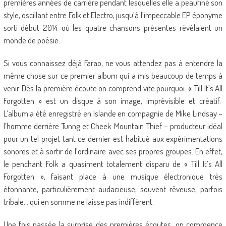
premières années de carrière pendant lesquelles elle a peaufiné son
style, oscillant entre Folk et Electro, jusqu’à l’impeccable EP éponyme
sorti début 2014 où les quatre chansons présentes révélaient un
monde de poésie.
Si vous connaissez déjà Farao, ne vous attendez pas à entendre la
même chose sur ce premier album qui a mis beaucoup de temps à
venir. Dès la première écoute on comprend vite pourquoi. « Till It’s All
Forgotten » est un disque à son image, imprévisible et créatif.
L’album a été enregistré en Islande en compagnie de Mike Lindsay –
l’homme derrière Tunng et Cheek Mountain Thief – producteur idéal
pour un tel projet tant ce dernier est habitué aux expérimentations
sonores et à sortir de l’ordinaire avec ses propres groupes. En effet,
le penchant Folk a quasiment totalement disparu de « Till It’s All
Forgotten », faisant place à une musique électronique très
étonnante, particulièrement audacieuse, souvent rêveuse, parfois
tribale… qui en somme ne laisse pas indifférent.
Une fois passée la surprise des premières écoutes, on commence