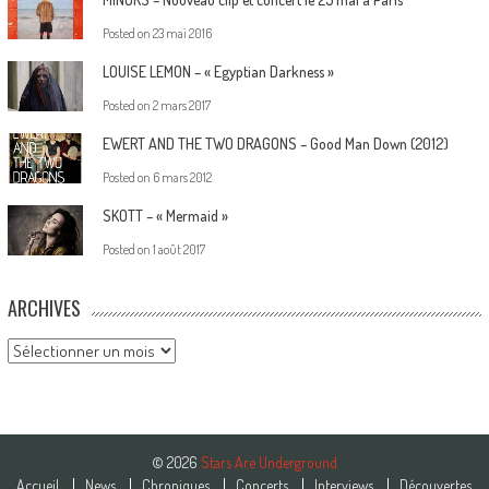
Posted on
23 mai 2016
LOUISE LEMON – « Egyptian Darkness »
Posted on
2 mars 2017
EWERT AND THE TWO DRAGONS – Good Man Down (2012)
Posted on
6 mars 2012
SKOTT – « Mermaid »
Posted on
1 août 2017
ARCHIVES
Archives
© 2026
Stars Are Underground
Accueil
News
Chroniques
Concerts
Interviews
Découvertes