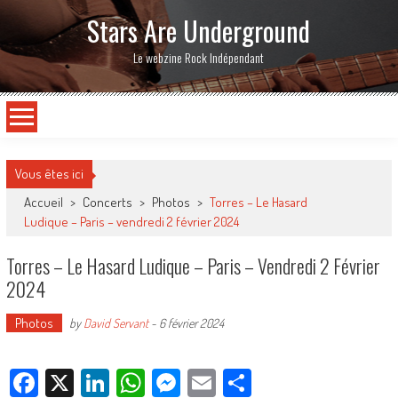
Stars Are Underground
Le webzine Rock Indépendant
Vous êtes ici
Accueil
>
Concerts
>
Photos
>
Torres – Le Hasard
Ludique – Paris – vendredi 2 février 2024
Torres – Le Hasard Ludique – Paris – Vendredi 2 Février
2024
Photos
by
David Servant
-
6 février 2024
Facebook
X
LinkedIn
WhatsApp
Messenger
Email
Partager