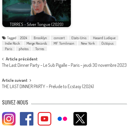
TORRES - Silver Tongue (2020)
Tagged
2024
Brooklyn
concert
Etats-Unis
Hasard Ludique
Indie Rock
Merge Records
MF Tomlinson
New York
Öctöpus
Paris
photos
Torres
Post
Article précédent
The Last Dinner Party – Le Sub Pigalle – Paris – jeudi 30 novembre 2023
navigation
Article suivant
THE LAST DINNER PARTY – Prelude to Ecstasy (2024)
SUIVEZ-NOUS