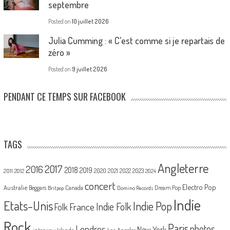
septembre
Posted on
10 juillet 2026
Julia Cumming : « C’est comme si je repartais de
zéro »
Posted on
9 juillet 2026
PENDANT CE TEMPS SUR FACEBOOK
TAGS
Angleterre
2017
2016
2018
2019
2020
2021
2022
2023
2011
2012
2024
concert
Electro Pop
Australie
Canada
Beggars
Dream Pop
Britpop
Domino Records
Indie
Etats-Unis
Indie Pop
France
Indie Folk
Folk
Rock
Paris
Londres
photos
New York
Los Angeles