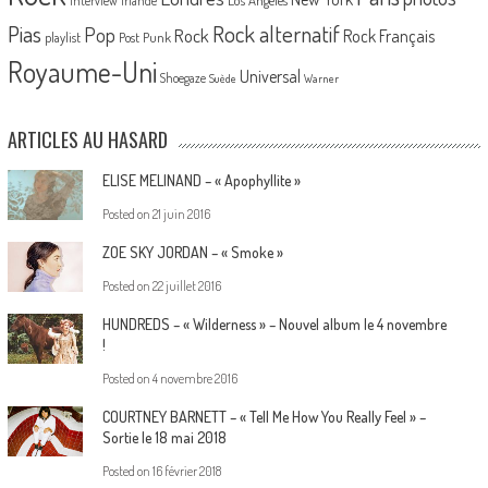
interview
Irlande
Pias
Rock alternatif
Pop
Rock
Rock Français
playlist
Post Punk
Royaume-Uni
Universal
Shoegaze
Suède
Warner
ARTICLES AU HASARD
ELISE MELINAND – « Apophyllite »
Posted on
21 juin 2016
ZOE SKY JORDAN – « Smoke »
Posted on
22 juillet 2016
HUNDREDS – « Wilderness » – Nouvel album le 4 novembre
!
Posted on
4 novembre 2016
COURTNEY BARNETT – « Tell Me How You Really Feel » –
Sortie le 18 mai 2018
Posted on
16 février 2018