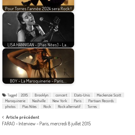
Pour Torres l'année 2024 sera Rock !
LISA HANNIGAN - [Pias Nites] - La…
BOY - La Maroquinerie - Paris,…
Tagged
2015
Brooklyn
concert
Etats-Unis
Mackenzie Scott
Maroquinerie
Nashville
New York
Paris
Partisan Records
photos
Pias Nites
Rock
Rock alternatif
Torres
Post
Article précédent
FARAO – Interview – Paris, mercredi 8 juillet 2015
navigation