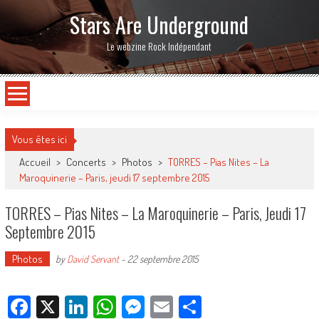
Stars Are Underground
Le webzine Rock Indépendant
Vous êtes ici
Accueil
>
Concerts
>
Photos
>
TORRES – Pias Nites – La
Maroquinerie – Paris, jeudi 17 septembre 2015
TORRES – Pias Nites – La Maroquinerie – Paris, Jeudi 17
Septembre 2015
Photos
by
David Servant
-
22 septembre 2015
Facebook
X
LinkedIn
WhatsApp
Messenger
Email
Partager