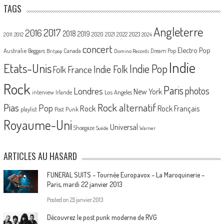
TAGS
Angleterre
2017
2016
2018
2019
2020
2021
2022
2023
2011
2012
2024
concert
Electro Pop
Australie
Canada
Beggars
Dream Pop
Britpop
Domino Records
Indie
Etats-Unis
Indie Pop
France
Indie Folk
Folk
Rock
Paris
Londres
photos
New York
Los Angeles
interview
Irlande
Pias
Rock alternatif
Pop
Rock
Rock Français
playlist
Post Punk
Royaume-Uni
Universal
Shoegaze
Suède
Warner
ARTICLES AU HASARD
FUNERAL SUITS – Tournée Europavox – La Maroquinerie –
Paris, mardi 22 janvier 2013
Posted on
25 janvier 2013
Découvrez le post punk moderne de RVG