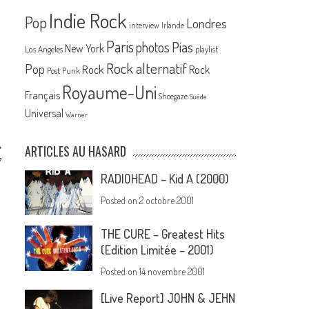
Indie Rock
Pop
Londres
interview
Irlande
Paris
Pias
photos
New York
Los Angeles
playlist
Rock alternatif
Pop
Rock
Rock
Post Punk
Royaume-Uni
Français
Shoegaze
Suède
Universal
Warner
ARTICLES AU HASARD
7
RADIOHEAD – Kid A (2000)
Posted on
2 octobre 2001
THE CURE – Greatest Hits
(Edition Limitée – 2001)
Posted on
14 novembre 2001
[Live Report] JOHN & JEHN