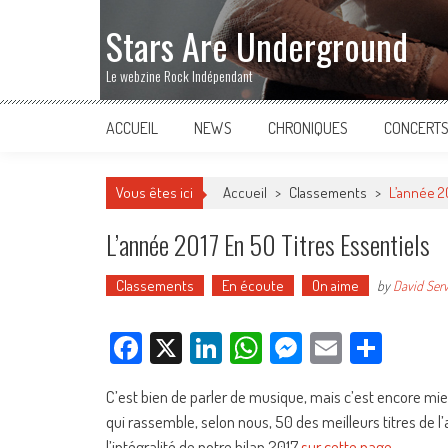
Stars Are Underground
Le webzine Rock Indépendant
ACCUEIL
NEWS
CHRONIQUES
CONCERT
Vous êtes ici
Accueil
>
Classements
>
L’année 20
L’année 2017 En 50 Titres Essentiels
Classements
En écoute
On aime
by
David Ser
Facebook
X
LinkedIn
WhatsApp
Messenger
Email
Parta
C’est bien de parler de musique, mais c’est encore mie
qui rassemble, selon nous, 50 des meilleurs titres de 
l’intégralité de notre bilan 2017
sur cette page
.