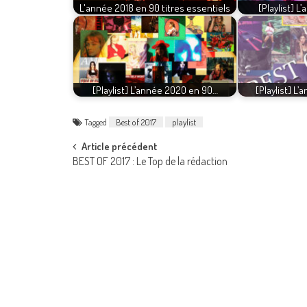
L'année 2018 en 90 titres essentiels
[Playlist] 
[Playlist] L’année 2020 en 90…
[Playlist] L
Tagged
Best of 2017
playlist
Post
Article précédent
BEST OF 2017 : Le Top de la rédaction
navigation