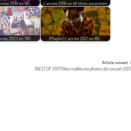
L’année 2019 en 90…
L'année 2016 en 40 titres essentiels
’année 2023 en 100…
[Playlist] L'année 2021 en 80…
Article suivant
[BEST OF 2017] Nos meilleures photos de concert 201