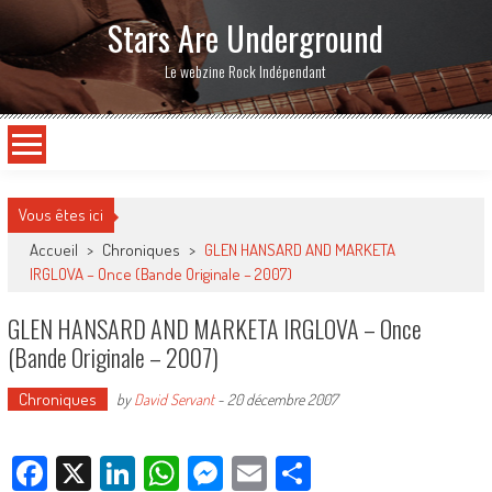
Stars Are Underground
Le webzine Rock Indépendant
Vous êtes ici
Accueil
>
Chroniques
>
GLEN HANSARD AND MARKETA
IRGLOVA – Once (Bande Originale – 2007)
GLEN HANSARD AND MARKETA IRGLOVA – Once
(Bande Originale – 2007)
Chroniques
by
David Servant
-
20 décembre 2007
Facebook
X
LinkedIn
WhatsApp
Messenger
Email
Partager