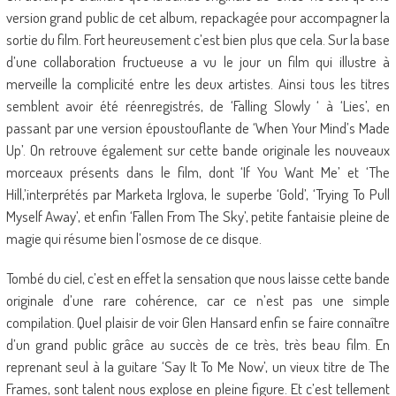
version grand public de cet album, repackagée pour accompagner la
sortie du film. Fort heureusement c’est bien plus que cela. Sur la base
d’une collaboration fructueuse a vu le jour un film qui illustre à
merveille la complicité entre les deux artistes. Ainsi tous les titres
semblent avoir été réenregistrés, de ‘Falling Slowly ‘ à ‘Lies’, en
passant par une version époustouflante de ‘When Your Mind’s Made
Up’. On retrouve également sur cette bande originale les nouveaux
morceaux présents dans le film, dont ‘If You Want Me’ et ‘The
Hill,’interprétés par Marketa Irglova, le superbe ‘Gold’, ‘Trying To Pull
Myself Away’, et enfin ‘Fallen From The Sky’, petite fantaisie pleine de
magie qui résume bien l’osmose de ce disque.
Tombé du ciel, c’est en effet la sensation que nous laisse cette bande
originale d’une rare cohérence, car ce n’est pas une simple
compilation. Quel plaisir de voir Glen Hansard enfin se faire connaître
d’un grand public grâce au succès de ce très, très beau film. En
reprenant seul à la guitare ‘Say It To Me Now’, un vieux titre de The
Frames, sont talent nous explose en pleine figure. Et c’est tellement