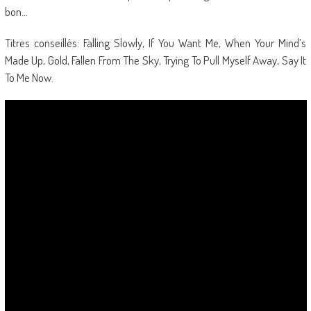
bon…
Titres conseillés: Falling Slowly, If You Want Me, When Your Mind’s
Made Up, Gold, Fallen From The Sky, Trying To Pull Myself Away, Say It
To Me Now.