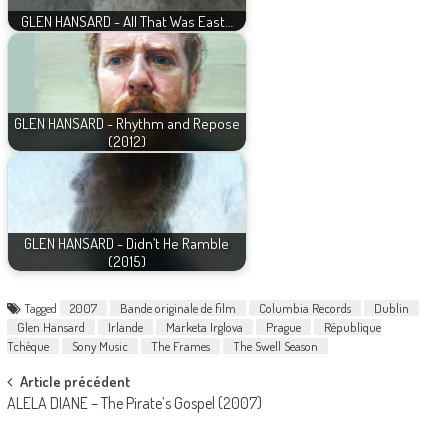
GLEN HANSARD - All That Was East…
GLEN HANSARD - Rhythm and Repose
(2012)
GLEN HANSARD - Didn’t He Ramble
(2015)
Tagged
2007
Bande originale de film
Columbia Records
Dublin
Glen Hansard
Irlande
Marketa Irglova
Prague
République
Tchèque
Sony Music
The Frames
The Swell Season
Post
Article précédent
ALELA DIANE – The Pirate’s Gospel (2007)
navigation