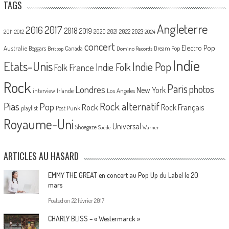
TAGS
Angleterre
2017
2016
2018
2019
2020
2021
2022
2023
2011
2012
2024
concert
Electro Pop
Australie
Canada
Beggars
Dream Pop
Britpop
Domino Records
Indie
Etats-Unis
Indie Pop
France
Indie Folk
Folk
Rock
Paris
Londres
photos
New York
Los Angeles
interview
Irlande
Pias
Rock alternatif
Pop
Rock
Rock Français
playlist
Post Punk
Royaume-Uni
Universal
Shoegaze
Suède
Warner
ARTICLES AU HASARD
EMMY THE GREAT en concert au Pop Up du Label le 20
mars
Posted on
22 février 2017
CHARLY BLISS – « Westermarck »