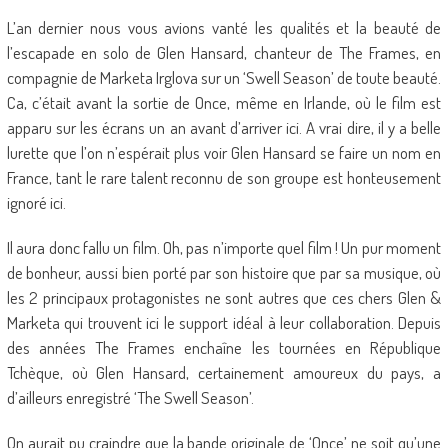
L’an dernier nous vous avions vanté les qualités et la beauté de
l’escapade en solo de Glen Hansard, chanteur de The Frames, en
compagnie de Marketa Irglova sur un ‘Swell Season’ de toute beauté.
Ca, c’était avant la sortie de Once, même en Irlande, où le film est
apparu sur les écrans un an avant d’arriver ici. A vrai dire, il y a belle
lurette que l’on n’espérait plus voir Glen Hansard se faire un nom en
France, tant le rare talent reconnu de son groupe est honteusement
ignoré ici.
Il aura donc fallu un film. Oh, pas n’importe quel film ! Un pur moment
de bonheur, aussi bien porté par son histoire que par sa musique, où
les 2 principaux protagonistes ne sont autres que ces chers Glen &
Marketa qui trouvent ici le support idéal à leur collaboration. Depuis
des années The Frames enchaîne les tournées en République
Tchèque, où Glen Hansard, certainement amoureux du pays, a
d’ailleurs enregistré ‘The Swell Season’.
On aurait pu craindre que la bande originale de ‘Once’ ne soit qu’une