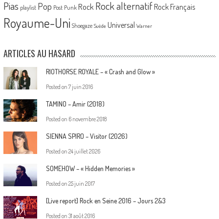
Pias
Rock alternatif
Pop
Rock
Rock Français
playlist
Post Punk
Royaume-Uni
Universal
Shoegaze
Suède
Warner
ARTICLES AU HASARD
RIOTHORSE ROYALE – « Crash and Glow »
Posted on
7 juin 2016
TAMINO – Amir (2018)
Posted on
6 novembre 2018
SIENNA SPIRO – Visitor (2026)
Posted on
24 juillet 2026
SOMEHOW – « Hidden Memories »
Posted on
25 juin 2017
[Live report] Rock en Seine 2016 – Jours 2&3
Posted on
31 août 2016