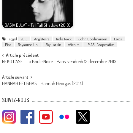
BASIA BULAT - Tall Tall Shadow (2013)
Tagged
2013
Angleterre
Indie Rock
John Goodmanson
Leeds
Pias
Royaume-Uni
Sky Larkin
Wichita
[PIAS] Cooperative
Post
Article précédent
NEKO CASE – La Boule Noire – Paris, vendredi 13 décembre 2013
navigation
Article suivant
HANNAH GEORGAS – Hannah Georgas (2014)
SUIVEZ-NOUS