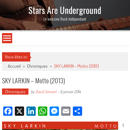
Stars Are Underground
Le webzine Rock Indépendant
Vous êtes ici
Accueil
>
Chroniques
>
SKY LARKIN – Motto (2013)
SKY LARKIN – Motto (2013)
Chroniques
by
David Servant
-
6 janvier 2014
Facebook
X
LinkedIn
WhatsApp
Messenger
Email
Partager
1.