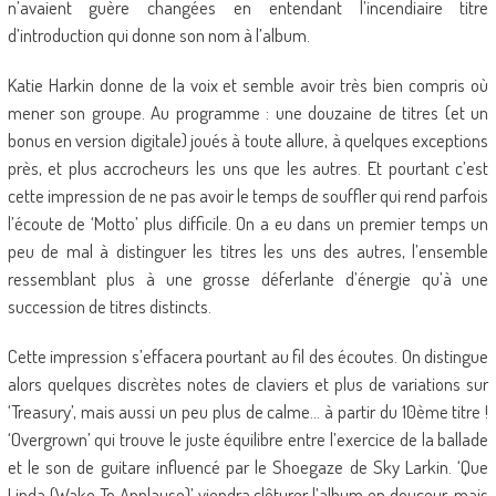
n’avaient guère changées en entendant l’incendiaire titre
d’introduction qui donne son nom à l’album.
Katie Harkin donne de la voix et semble avoir très bien compris où
mener son groupe. Au programme : une douzaine de titres (et un
bonus en version digitale) joués à toute allure, à quelques exceptions
près, et plus accrocheurs les uns que les autres. Et pourtant c’est
cette impression de ne pas avoir le temps de souffler qui rend parfois
l’écoute de ‘Motto’ plus difficile. On a eu dans un premier temps un
peu de mal à distinguer les titres les uns des autres, l’ensemble
ressemblant plus à une grosse déferlante d’énergie qu’à une
succession de titres distincts.
Cette impression s’effacera pourtant au fil des écoutes. On distingue
alors quelques discrètes notes de claviers et plus de variations sur
‘Treasury’, mais aussi un peu plus de calme… à partir du 10ème titre !
‘Overgrown’ qui trouve le juste équilibre entre l’exercice de la ballade
et le son de guitare influencé par le Shoegaze de Sky Larkin. ‘Que
Linda (Wake To Applause)’ viendra clôturer l’album en douceur, mais