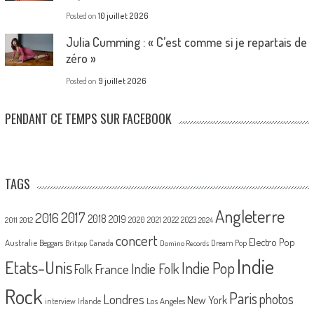
Posted on
10 juillet 2026
Julia Cumming : « C’est comme si je repartais de
zéro »
Posted on
9 juillet 2026
PENDANT CE TEMPS SUR FACEBOOK
TAGS
Angleterre
2017
2016
2018
2019
2020
2021
2022
2023
2011
2012
2024
concert
Electro Pop
Australie
Canada
Beggars
Dream Pop
Britpop
Domino Records
Indie
Etats-Unis
Indie Pop
France
Indie Folk
Folk
Rock
Paris
Londres
photos
New York
Los Angeles
interview
Irlande