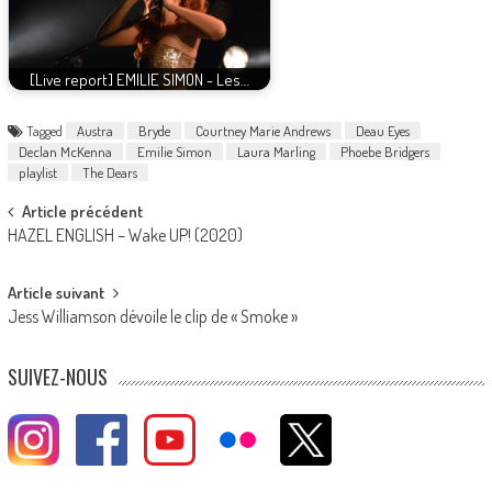
[Live report] EMILIE SIMON - Les…
Tagged
Austra
Bryde
Courtney Marie Andrews
Deau Eyes
Declan McKenna
Emilie Simon
Laura Marling
Phoebe Bridgers
playlist
The Dears
Post
Article précédent
HAZEL ENGLISH – Wake UP! (2020)
navigation
Article suivant
Jess Williamson dévoile le clip de « Smoke »
SUIVEZ-NOUS