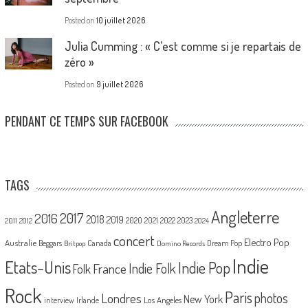
Posted on
10 juillet 2026
Julia Cumming : « C’est comme si je repartais de
zéro »
Posted on
9 juillet 2026
PENDANT CE TEMPS SUR FACEBOOK
TAGS
Angleterre
2017
2016
2018
2019
2020
2021
2022
2023
2011
2012
2024
concert
Electro Pop
Australie
Canada
Beggars
Dream Pop
Britpop
Domino Records
Indie
Etats-Unis
Indie Pop
France
Indie Folk
Folk
Rock
Paris
Londres
photos
New York
Los Angeles
interview
Irlande