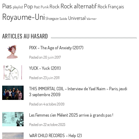
Pias
Rock alternatif
Pop
Rock
Rock Français
playlist
Post Punk
Royaume-Uni
Universal
Shoegaze
Suède
Warner
ARTICLES AU HASARD
PIXX – The Age of Anxiety (2017)
Posted on
20 juin 2017
YUCK – Yuck (2011)
Posted on
23 juin 2011
THIS IMMORTAL COIL – Interview de Yael Naim – Paris, jeudi
3 septembre 2009
Posted on
4 octobre 2009
Les Femmes s’en Mêlent 2025 arrive à grands pas !
Posted on
22 octobre 2025
WAR CHILD RECORDS – Help (2)