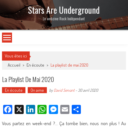
Stars Are Underground
Le webzine Rock Indépendant
Vous êtes ici
Accueil
>
En écoute
>
La playlist de mai 2020
La Playlist De Mai 2020
En écoute
On aime
by
David Servant
-
30 avril 2020
Facebook
X
LinkedIn
WhatsApp
Messenger
Email
Partager
Vous partez en week-end ?… Ça tombe bien, nous non plus ! Au