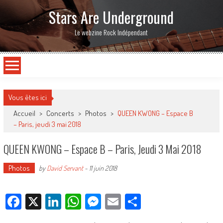
Stars Are Underground
Le webzine Rock Indépendant
Vous êtes ici
Accueil
>
Concerts
>
Photos
>
QUEEN KWONG – Espace B
– Paris, jeudi 3 mai 2018
QUEEN KWONG – Espace B – Paris, Jeudi 3 Mai 2018
Photos
by
David Servant
-
11 juin 2018
Facebook
X
LinkedIn
WhatsApp
Messenger
Email
Partager