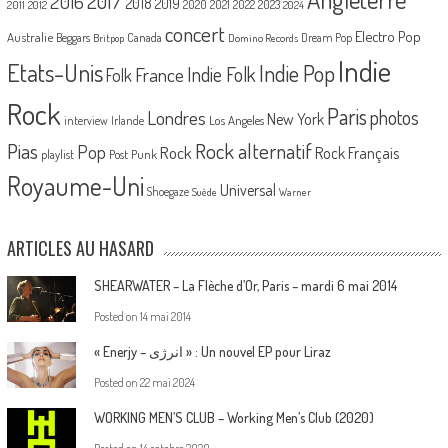
2017
2016
2018
2019
2020
2021
2022
2023
2011
2012
2024
concert
Electro Pop
Australie
Canada
Beggars
Dream Pop
Britpop
Domino Records
Indie
Etats-Unis
Indie Pop
France
Indie Folk
Folk
Rock
Paris
Londres
photos
New York
Los Angeles
interview
Irlande
Pias
Rock alternatif
Pop
Rock
Rock Français
playlist
Post Punk
Royaume-Uni
Universal
Shoegaze
Suède
Warner
ARTICLES AU HASARD
SHEARWATER – La Flèche d’Or, Paris – mardi 6 mai 2014
Posted on
14 mai 2014
« Enerjy – ا​ن​ر​ژ​ی » : Un nouvel EP pour Liraz
Posted on
22 mai 2024
WORKING MEN’S CLUB – Working Men’s Club (2020)