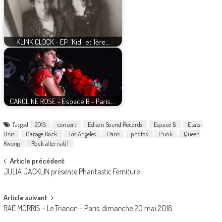
KLINK CLOCK - EP "Kid" et 1ère…
CAROLINE ROSE - Espace B - Paris,…
Tagged
2018
concert
Edison Sound Records
Espace B
Etats-
Unis
Garage Rock
Los Angeles
Paris
photos
Punk
Queen
Kwong
Rock alternatif
Post
Article précédent
JULIA JACKLIN présente Phantastic Ferniture
navigation
Article suivant
RAE MORRIS – Le Trianon – Paris, dimanche 20 mai 2018