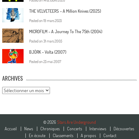
Posted on
14 octobre 2020
THE VELVETEERS – A Million Knives (2025)
Posted on
19 mars 2025
MICROFILM – A Journey To The 75th (2004)
Posted on
31 mars 2005
BJÖRK – Volta (2007)
Posted on
25 mai 2007
ARCHIVES
Archives
© 2026
Stars Are Underground
Accueil
News
Chroniques
Concerts
Interviews
Découvertes
En écoute
Classements
A propos
Contact