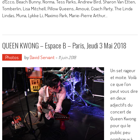
d’Ecco, Beach Bunny, Norma, Tess Parks, Andrew Bird, Sharon Van Etten,
Tomberlin, Lisa Mitchell, Pillow Queens, Amouë, Coach Party, The Linda
Lindas, Muna, Lykke Li, Maxïmo Park, Marie-Pierre Arthur…
QUEEN KWONG – Espace B – Paris, Jeudi 3 Mai 2018
Photos
by
David Servant
-
11 juin 2018
Un set rageur
et moite. Voilà
ce que l’on
peut vous dire
en deux
adjectifs du
concert de
Queen Kwong
pour qui le
public peu
nombreux à