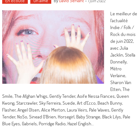
En écoute
On aime
by
David Servant
-
1 juin 2022
Le meilleur de
l’actualité
Indie / Folk /
Rock du mois
de juin 2022,
avec Julia
Jacklin, Stella
Donnelly,
Métro
Verlaine,
Sharon Van
Etten, The
Smile, The Afghan Whigs, Gently Tender, Aoife Nessa Frances, Queen
Kwong, Starcrawler, Sky Ferreira, Suede, Art d’Ecco, Beach Bunny,
Flasher, Angel Olsen, Alice Merton, Laura Veirs, Pale Waves, Gently
Tender, NoSo, Sinead O’Brien, Horsegirl, Baby Strange, Black Lilys, Pale
Blue Eyes, Gabriels, Porridge Radio, Hazel English…