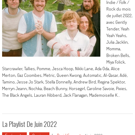
Indie / Folk /
Rock du mois
de juillet 2022,
avec Gently
Tender, Yeah
Yeah Yeahs,
Julia Jacklin,
Momma,
Broken Bells,
Miya Folick,
Starcrawler, Tallies, Pomme, Jesca Hoop, Nikki Lane, Ada Oda, Alice
Merton, Gaz Coombes, Metric, Queen Kwong, Automatic, Al-Qasar, Adé,
Tamino, Jesse Jo Stark, Stella Donnelly, Andrew Bird, Regina Spektor,
Merryn Jeann, Nochka, Beach Bunny, Horsegirl, Caroline Savoie, Pixies,
The Black Angels, Lauran Hibberd, Jack Flanagan, Mademoiselle K…
La Playlist De Juin 2022