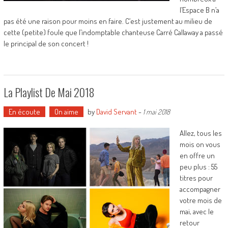
l’Espace B n’a
pas été une raison pour moins en faire. C’est justement au milieu de
cette (petite) foule que l’indomptable chanteuse Carré Callaway a passé
le principal de son concert !
La Playlist De Mai 2018
En écoute
On aime
by
David Servant
-
1 mai 2018
Allez, tous les
mois on vous
en offre un
peu plus : 55
titres pour
accompagner
votre mois de
mai, avec le
retour