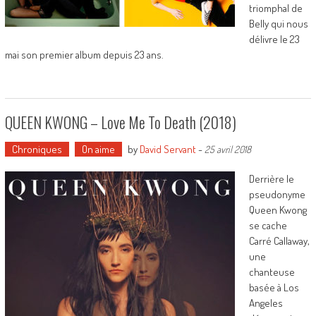
triomphal de
Belly qui nous
délivre le 23
mai son premier album depuis 23 ans.
QUEEN KWONG – Love Me To Death (2018)
Chroniques
On aime
by
David Servant
-
25 avril 2018
Derrière le
pseudonyme
Queen Kwong
se cache
Carré Callaway,
une
chanteuse
basée à Los
Angeles