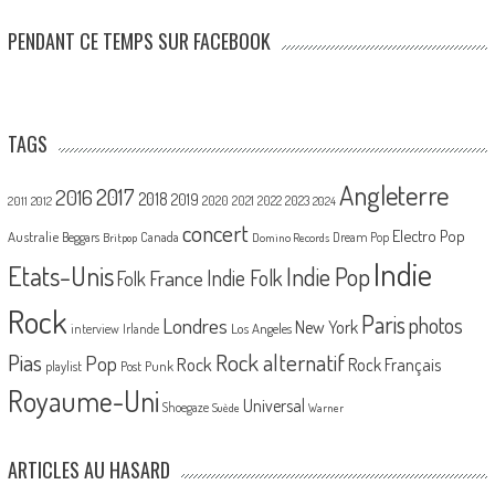
PENDANT CE TEMPS SUR FACEBOOK
TAGS
Angleterre
2017
2016
2018
2019
2020
2021
2022
2023
2011
2012
2024
concert
Electro Pop
Australie
Canada
Beggars
Dream Pop
Britpop
Domino Records
Indie
Etats-Unis
Indie Pop
France
Indie Folk
Folk
Rock
Paris
Londres
photos
New York
Los Angeles
interview
Irlande
Pias
Rock alternatif
Pop
Rock
Rock Français
playlist
Post Punk
Royaume-Uni
Universal
Shoegaze
Suède
Warner
ARTICLES AU HASARD