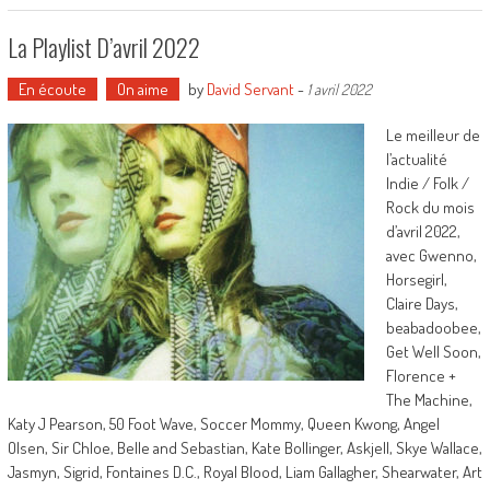
La Playlist D’avril 2022
En écoute
On aime
by
David Servant
-
1 avril 2022
Le meilleur de
l’actualité
Indie / Folk /
Rock du mois
d’avril 2022,
avec Gwenno,
Horsegirl,
Claire Days,
beabadoobee,
Get Well Soon,
Florence +
The Machine,
Katy J Pearson, 50 Foot Wave, Soccer Mommy, Queen Kwong, Angel
Olsen, Sir Chloe, Belle and Sebastian, Kate Bollinger, Askjell, Skye Wallace,
Jasmyn, Sigrid, Fontaines D.C., Royal Blood, Liam Gallagher, Shearwater, Art