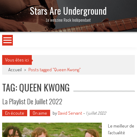
Stars Are Underground
Le webzine Rock Indépendant
Vous êtes ici
Accueil
>
Posts tagged "Queen Kwong"
TAG: QUEEN KWONG
La Playlist De Juillet 2022
En écoute
On aime
by
David Servant
-
1 juillet 2022
Le meilleur de
l’actualité