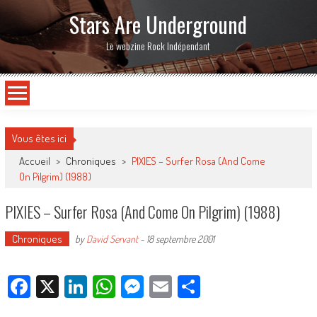
Stars Are Underground
Le webzine Rock Indépendant
Vous êtes ici
Accueil
>
Chroniques
>
PIXIES – Surfer Rosa (And Come
On Pilgrim) (1988)
PIXIES – Surfer Rosa (And Come On Pilgrim) (1988)
Chroniques
by
David Servant
-
18 septembre 2001
Facebook
X
LinkedIn
WhatsApp
Messenger
Email
Partager