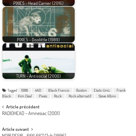
PIXIES - Head Carrier (2016)
PIXIES - Doolittle (1989)
TURN - Antisocial (2000)
Tagged
1988
4AD
Black Francis
Boston
Etats-Unis
Frank
Black
Kim Deal
Pixies
Rock
Rock alternatif
Steve Albini
Post
Article précédent
RADIOHEAD – Amnesiac (2001)
navigation
Article suivant
NOIR DESIR – 666.667 Club (1996)