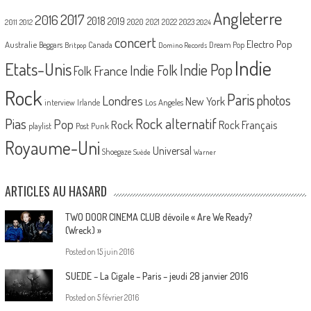
Angleterre
2017
2016
2018
2019
2020
2021
2022
2023
2011
2012
2024
concert
Electro Pop
Australie
Canada
Beggars
Dream Pop
Britpop
Domino Records
Indie
Etats-Unis
Indie Pop
France
Indie Folk
Folk
Rock
Paris
Londres
photos
New York
Los Angeles
interview
Irlande
Pias
Rock alternatif
Pop
Rock
Rock Français
playlist
Post Punk
Royaume-Uni
Universal
Shoegaze
Suède
Warner
ARTICLES AU HASARD
TWO DOOR CINEMA CLUB dévoile « Are We Ready?
(Wreck) »
Posted on
15 juin 2016
SUEDE – La Cigale – Paris – jeudi 28 janvier 2016
Posted on
5 février 2016