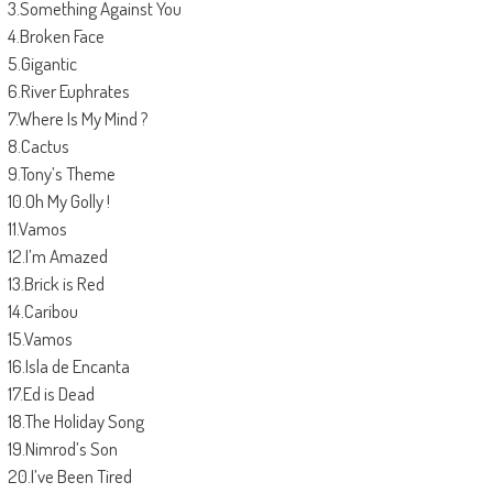
3.Something Against You
4.Broken Face
5.Gigantic
6.River Euphrates
7.Where Is My Mind ?
8.Cactus
9.Tony’s Theme
10.Oh My Golly !
11.Vamos
12.I’m Amazed
13.Brick is Red
14.Caribou
15.Vamos
16.Isla de Encanta
17.Ed is Dead
18.The Holiday Song
19.Nimrod’s Son
20.I’ve Been Tired