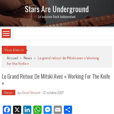
Stars Are Underground
Le webzine Rock Indépendant
Vous êtes ici
Accueil
>
News
>
Le grand retour de Mitski avec « Working
for the Knife »
Le Grand Retour De Mitski Avec « Working For The Knife
»
News
by
David Servant
-
12 octobre 2021
Facebook
X
LinkedIn
WhatsApp
Messenger
Email
Partager