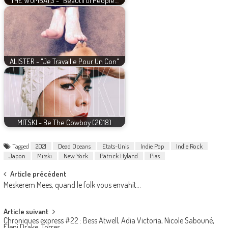
THE WOMBATS - "Beautiful People…
ALISTER - "Je Travaille Pour Un Con"
MITSKI - Be The Cowboy (2018)
Tagged
2021
Dead Oceans
Etats-Unis
Indie Pop
Indie Rock
Japon
Mitski
New York
Patrick Hyland
Pias
Post
Article précédent
Meskerem Mees, quand le folk vous envahit…
navigation
Article suivant
Chroniques express #22 : Bess Atwell, Adia Victoria, Nicole Sabouné,
Eleni Drake, Torres…