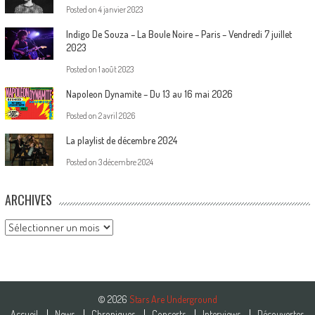
Posted on
4 janvier 2023
Indigo De Souza – La Boule Noire – Paris – Vendredi 7 juillet
2023
Posted on
1 août 2023
Napoleon Dynamite – Du 13 au 16 mai 2026
Posted on
2 avril 2026
La playlist de décembre 2024
Posted on
3 décembre 2024
ARCHIVES
Archives
© 2026
Stars Are Underground
Accueil
News
Chroniques
Concerts
Interviews
Découvertes