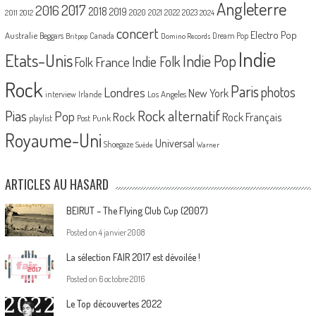
Angleterre
2017
2016
2018
2019
2020
2021
2022
2023
2011
2012
2024
concert
Electro Pop
Australie
Canada
Beggars
Dream Pop
Britpop
Domino Records
Indie
Etats-Unis
Indie Pop
France
Indie Folk
Folk
Rock
Paris
Londres
photos
New York
Los Angeles
interview
Irlande
Pias
Rock alternatif
Pop
Rock
Rock Français
playlist
Post Punk
Royaume-Uni
Universal
Shoegaze
Suède
Warner
ARTICLES AU HASARD
BEIRUT – The Flying Club Cup (2007)
Posted on
4 janvier 2008
La sélection FAIR 2017 est dévoilée !
Posted on
6 octobre 2016
Le Top découvertes 2022