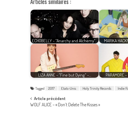
Articles similaires :
ECHOBELLY - "Anarchy and Alchemy"…
MARIKA HACKM
LIZA ANNE - "Fine but Dying" -…
PARAMORE - "
Tagged
2017
Etats-Unis
Holy Trinity Records
Indie F
Post
Article précédent
WOLF ALICE – « Don’t Delete The Kisses »
navigation