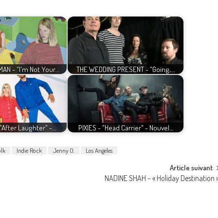
AN - "I'm Not Your…
THE WEDDING PRESENT - "Going,…
After Laughter" -…
PIXIES - "Head Carrier" - Nouvel…
olk
Indie Rock
Jenny O.
Los Angeles
Article suivant
NADINE SHAH – « Holiday Destination 