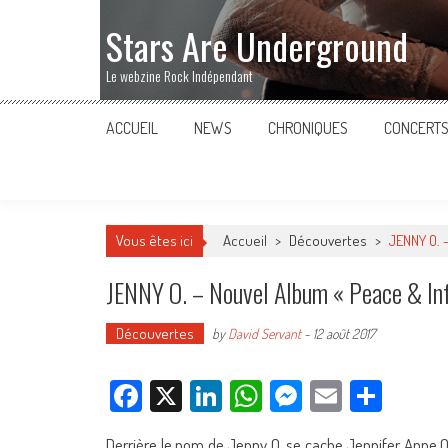
Stars Are Underground
Le webzine Rock Indépendant
ACCUEIL
NEWS
CHRONIQUES
CONCERT
Vous êtes ici
Accueil
>
Découvertes
>
JENNY O. –
JENNY O. – Nouvel Album « Peace & Inf
Découvertes
by
David Servant
-
12 août 2017
Facebook
X
LinkedIn
WhatsApp
Messenger
Email
Parta
Derrière le nom de Jenny O. se cache Jennifer Anne 