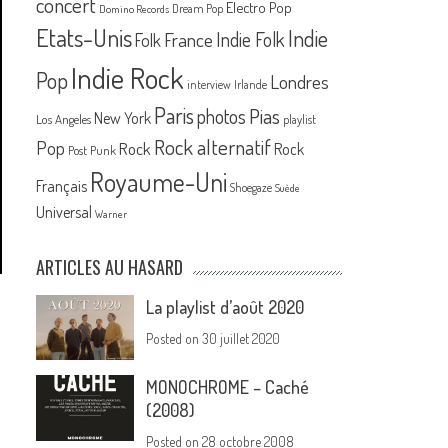
concert
Electro Pop
Dream Pop
Domino Records
Etats-Unis
Indie
France
Indie Folk
Folk
Indie Rock
Pop
Londres
interview
Irlande
Paris
Pias
photos
New York
Los Angeles
playlist
Rock alternatif
Pop
Rock
Rock
Post Punk
Royaume-Uni
Français
Shoegaze
Suède
Universal
Warner
ARTICLES AU HASARD
La playlist d’août 2020
Posted on
30 juillet 2020
MONOCHROME – Caché
(2008)
Posted on
28 octobre 2008