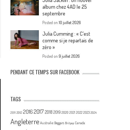
Julia Jacklin : un nouvel
album chez 4AD le 25
septembre
Posted on
10 juillet 2026
Julia Cumming : « C’est
comme si je repartais de
zéro »
Posted on
9 juillet 2026
PENDANT CE TEMPS SUR FACEBOOK
TAGS
2017
2016
2018
2019
2020
2021
2022
2023
2011
2012
2024
Angleterre
Australie
Canada
Beggars
Britpop