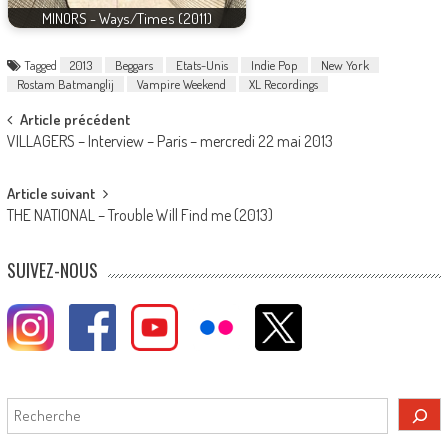
MINORS - Ways/Times (2011)
Tagged
2013
Beggars
Etats-Unis
Indie Pop
New York
Rostam Batmanglij
Vampire Weekend
XL Recordings
Post
Article précédent
VILLAGERS – Interview – Paris – mercredi 22 mai 2013
navigation
Article suivant
THE NATIONAL – Trouble Will Find me (2013)
SUIVEZ-NOUS
Rechercher