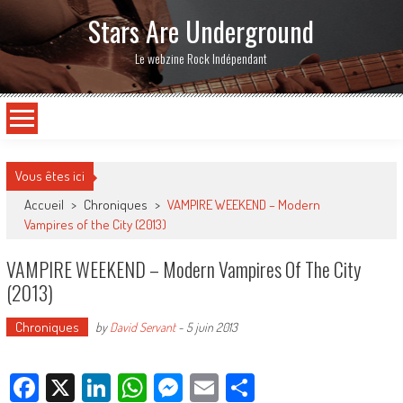
Stars Are Underground
Le webzine Rock Indépendant
Vous êtes ici
Accueil
>
Chroniques
>
VAMPIRE WEEKEND – Modern
Vampires of the City (2013)
VAMPIRE WEEKEND – Modern Vampires Of The City
(2013)
Chroniques
by
David Servant
-
5 juin 2013
Facebook
X
LinkedIn
WhatsApp
Messenger
Email
Partager