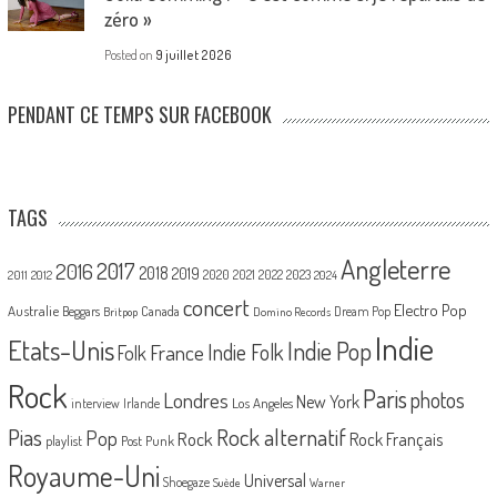
zéro »
Posted on
9 juillet 2026
PENDANT CE TEMPS SUR FACEBOOK
TAGS
Angleterre
2017
2016
2018
2019
2020
2021
2022
2023
2011
2012
2024
concert
Electro Pop
Australie
Canada
Beggars
Dream Pop
Britpop
Domino Records
Indie
Etats-Unis
Indie Pop
France
Indie Folk
Folk
Rock
Paris
Londres
photos
New York
Los Angeles
interview
Irlande
Pias
Rock alternatif
Pop
Rock
Rock Français
playlist
Post Punk
Royaume-Uni
Universal
Shoegaze
Suède
Warner