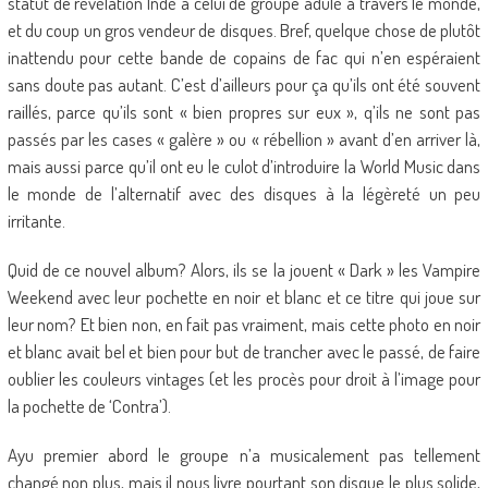
statut de révélation Indé à celui de groupe adulé à travers le monde,
et du coup un gros vendeur de disques. Bref, quelque chose de plutôt
inattendu pour cette bande de copains de fac qui n’en espéraient
sans doute pas autant. C’est d’ailleurs pour ça qu’ils ont été souvent
raillés, parce qu’ils sont « bien propres sur eux », q’ils ne sont pas
passés par les cases « galère » ou « rébellion » avant d’en arriver là,
mais aussi parce qu’il ont eu le culot d’introduire la World Music dans
le monde de l’alternatif avec des disques à la légèreté un peu
irritante.
Quid de ce nouvel album? Alors, ils se la jouent « Dark » les Vampire
Weekend avec leur pochette en noir et blanc et ce titre qui joue sur
leur nom? Et bien non, en fait pas vraiment, mais cette photo en noir
et blanc avait bel et bien pour but de trancher avec le passé, de faire
oublier les couleurs vintages (et les procès pour droit à l’image pour
la pochette de ‘Contra’).
Ayu premier abord le groupe n’a musicalement pas tellement
changé non plus, mais il nous livre pourtant son disque le plus solide,