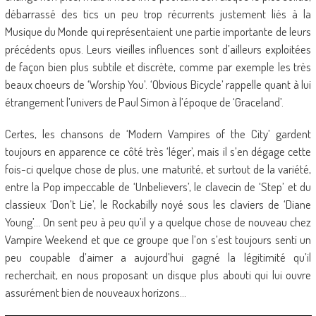
débarrassé des tics un peu trop récurrents justement liés à la
Musique du Monde qui représentaient une partie importante de leurs
précédents opus. Leurs vieilles influences sont d’ailleurs exploitées
de façon bien plus subtile et discrète, comme par exemple les très
beaux choeurs de ‘Worship You’. ‘Obvious Bicycle’ rappelle quant à lui
étrangement l’univers de Paul Simon à l’époque de ‘Graceland’.
Certes, les chansons de ‘Modern Vampires of the City’ gardent
toujours en apparence ce côté très ‘léger’, mais il s’en dégage cette
fois-ci quelque chose de plus, une maturité, et surtout de la variété,
entre la Pop impeccable de ‘Unbelievers’, le clavecin de ‘Step’ et du
classieux ‘Don’t Lie’, le Rockabilly noyé sous les claviers de ‘Diane
Young’… On sent peu à peu qu’il y a quelque chose de nouveau chez
Vampire Weekend et que ce groupe que l’on s’est toujours senti un
peu coupable d’aimer a aujourd’hui gagné la légitimité qu’il
recherchait, en nous proposant un disque plus abouti qui lui ouvre
assurément bien de nouveaux horizons…