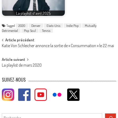
La playlist d'avril 2025
Tagged
2020
Denver
Etats-Unis
Indie Pop
Mutually
Detrimental
Pop Soul
Tennis
Post
Article précédent
Katie Von Schleicher annonce la sortie de « Consummation » le 22 mai
navigation
Article suivant
La playlist de mars 2020
SUIVEZ-NOUS
Rechercher