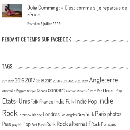
Julia Cumming : « C’est comme si je repartais de
zéro »
Posted on
9 juillet 2026
PENDANT CE TEMPS SUR FACEBOOK
TAGS
Angleterre
2017
2016
2018
2019
2020
2021
2022
2023
2011
2012
2024
concert
Electro Pop
Australie
Canada
Beggars
Dream Pop
Britpop
Domino Records
Indie
Etats-Unis
Indie Pop
France
Indie Folk
Folk
Rock
Paris
Londres
photos
New York
Los Angeles
interview
Irlande
Pias
Rock alternatif
Pop
Rock
Rock Français
playlist
Post Punk