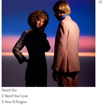
I’ll
Haunt You
2. Need Your Love
3. How To Forgive