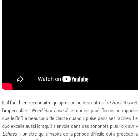
Et il faut bien reconnaître qu’après un ou deux titres (
« I Hunt You »
et
l’impeccable
« Need Your Love »
) le tour est joué. Tennis ne rappelle
que le RnB a beaucoup de classe quand il puise dans ses racines. Le
duo excelle aussi lorsqu’il s’envole dans des sonorités plus Folk sur
«
Echoes »
, un titre qui s’inspire de la période difficile qui a précédé la