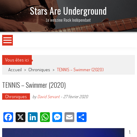
Stars Are Underground
Le webzine Rock Indépendant
Vous êtes ici
Accueil
>
Chroniques
>
TENNIS – Swimmer (2020)
TENNIS – Swimmer (2020)
Chroniques
by
David Servant
-
27 février 2020
Facebook
X
LinkedIn
WhatsApp
Messenger
Email
Partager
1.