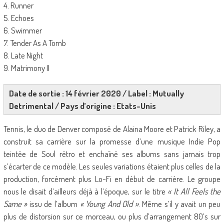
4. Runner
5. Echoes
6. Swimmer
7. Tender As A Tomb
8. Late Night
9. Matrimony II
Date de sortie : 14 février 2020 / Label : Mutually
Detrimental / Pays d’origine : Etats-Unis
Tennis, le duo de Denver composé de Alaina Moore et Patrick Riley, a
construit sa carrière sur la promesse d’une musique Indie Pop
teintée de Soul rétro et enchaîné ses albums sans jamais trop
s’écarter de ce modèle. Les seules variations étaient plus celles de la
production, forcément plus Lo-Fi en début de carrière. Le groupe
nous le disait d’ailleurs déjà à l’époque, sur le titre
« It All Feels the
Same »
issu de l’album
« Young And Old »
. Même s’il y avait un peu
plus de distorsion sur ce morceau, ou plus d’arrangement 80’s sur