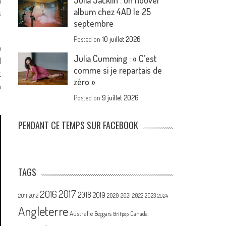
Julia Jacklin : un nouvel
n
album chez 4AD le 25
s
septembre
Posted on
10 juillet 2026
u
Julia Cumming : « C’est
l
comme si je repartais de
t
zéro »
a
Posted on
9 juillet 2026
PENDANT CE TEMPS SUR FACEBOOK
TAGS
2017
2016
2018
2019
2020
2021
2022
2023
2011
2012
2024
Angleterre
Australie
Canada
Beggars
Britpop