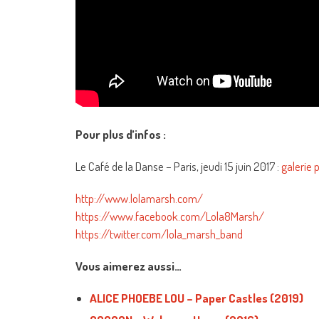
Pour plus d’infos :
Le Café de la Danse – Paris, jeudi 15 juin 2017 :
galerie 
http://www.lolamarsh.com/
https://www.facebook.com/Lola8Marsh/
https://twitter.com/lola_marsh_band
Vous aimerez aussi…
ALICE PHOEBE LOU – Paper Castles (2019)