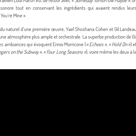
sraélien Lola Marsh est de retour avec
« Someday Tomorrow Maybe »
, u
 sonore tout en conservant les ingrédients qui avaient rendus leur
You’re Mine ».
et du naturel d’une première œuvre, Yael Shoshana Cohen et Gil Landea
s une atmosphère plus ample et orchestrale. La superbe production de Gi
des ambiances qui évoquent Ennio Morricone (
« Echoes », « Hold On »
) e
ngers on the Subway », « Four Long Seasons »
), voire même les deux à l