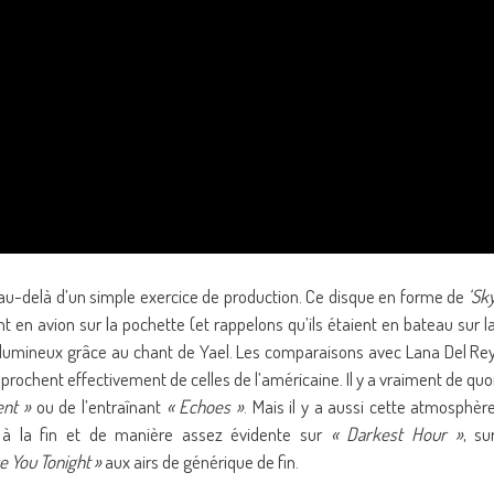
au-delà d’un simple exercice de production. Ce disque en forme de
‘Sk
 en avion sur la pochette (et rappelons qu’ils étaient en bateau sur l
t lumineux grâce au chant de Yael. Les comparaisons avec Lana Del Re
prochent effectivement de celles de l’américaine. Il y a vraiment de quo
ent »
ou de l’entraînant
« Echoes »
. Mais il y a aussi cette atmosphèr
 à la fin et de manière assez évidente sur
« Darkest Hour »
, su
e You Tonight »
aux airs de générique de fin.