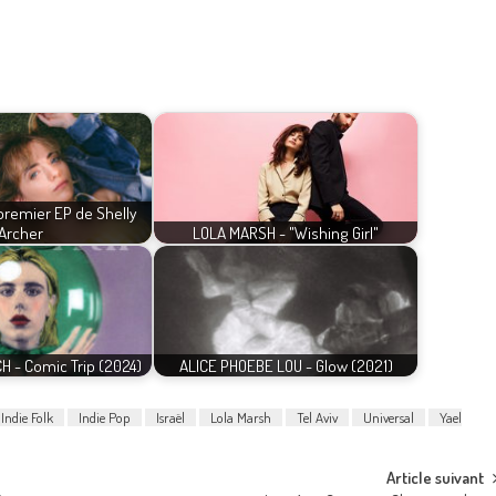
 premier EP de Shelly
Archer
LOLA MARSH - "Wishing Girl"
 - Comic Trip (2024)
ALICE PHOEBE LOU - Glow (2021)
Indie Folk
Indie Pop
Israël
Lola Marsh
Tel Aviv
Universal
Yael
Article suivant