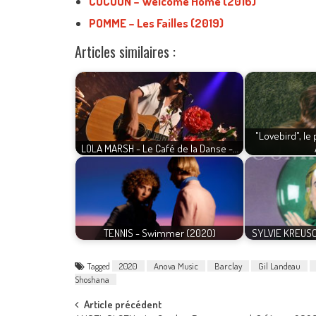
COCOON – Welcome Home (2016)
POMME – Les Failles (2019)
Articles similaires :
"Lovebird", le
LOLA MARSH - Le Café de la Danse -…
TENNIS - Swimmer (2020)
SYLVIE KREUSCH
Tagged
2020
Anova Music
Barclay
Gil Landeau
Shoshana
Post
Article précédent