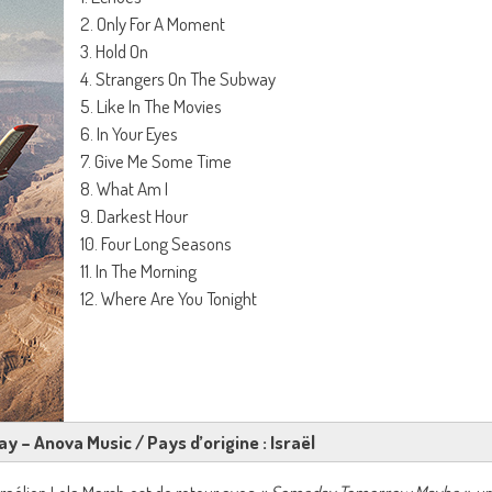
2. Only For A Moment
3. Hold On
4. Strangers On The Subway
5. Like In The Movies
6. In Your Eyes
7. Give Me Some Time
8. What Am I
9. Darkest Hour
10. Four Long Seasons
11. In The Morning
12. Where Are You Tonight
ay – Anova Music / Pays d’origine : Israël