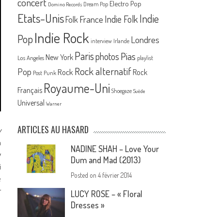
concert
Electro Pop
Dream Pop
Domino Records
Etats-Unis
Indie
France
Indie Folk
Folk
Indie Rock
Pop
Londres
interview
Irlande
Paris
Pias
photos
New York
Los Angeles
playlist
Rock alternatif
Pop
Rock
Rock
Post Punk
Royaume-Uni
Français
Shoegaze
Suède
Universal
Warner
ARTICLES AU HASARD
y
a
NADINE SHAH – Love Your
y
Dum and Mad (2013)
i
Posted on
4 février 2014
e
r
LUCY ROSE – « Floral
Dresses »