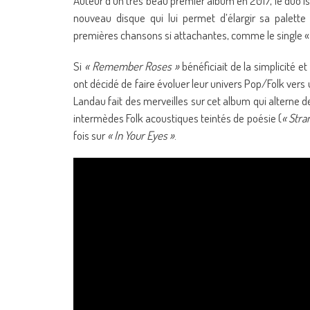
Auteur d’un très beau premier album en 2017, le duo i
nouveau disque qui lui permet d’élargir sa palette
premières chansons si attachantes, comme le single « 
Si
« Remember Roses »
bénéficiait de la simplicité 
ont décidé de faire évoluer leur univers Pop/Folk ver
Landau fait des merveilles sur cet album qui alterne 
intermèdes Folk acoustiques teintés de poésie (
« Stra
fois sur
« In Your Eyes »
.