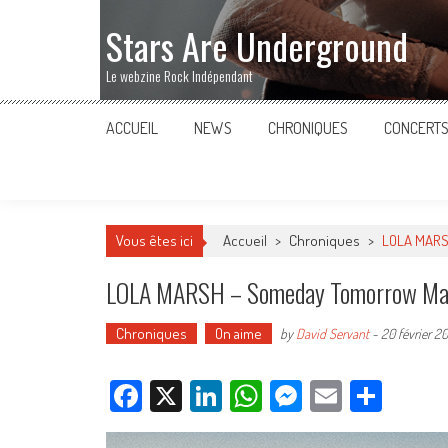
Stars Are Underground
Le webzine Rock Indépendant
ACCUEIL
NEWS
CHRONIQUES
CONCERT
Vous êtes ici
Accueil
>
Chroniques
>
LOLA MARS
LOLA MARSH – Someday Tomorrow Ma
Chroniques
On aime
by
David Servant
-
20 février 2
Facebook
X
LinkedIn
WhatsApp
Messenger
Email
Parta