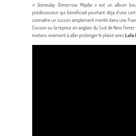
« Someday Tomorrow Maybe »
est un album bour
prédécesseur qui bénéficiait pourtant déjà d’une cer
connaître un succès amplement mérité dans une France
Cocoon ou la reprise en anglais du Sud de Nino Ferrer s
invitons vivement à aller prolonger le plaisir avec
Lola 