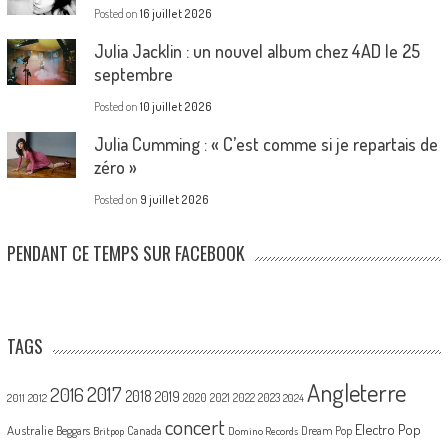
Posted on
16 juillet 2026
Julia Jacklin : un nouvel album chez 4AD le 25
septembre
Posted on
10 juillet 2026
Julia Cumming : « C’est comme si je repartais de
zéro »
Posted on
9 juillet 2026
PENDANT CE TEMPS SUR FACEBOOK
TAGS
Angleterre
2017
2016
2018
2019
2020
2021
2022
2023
2011
2012
2024
concert
Electro Pop
Australie
Canada
Beggars
Dream Pop
Britpop
Domino Records