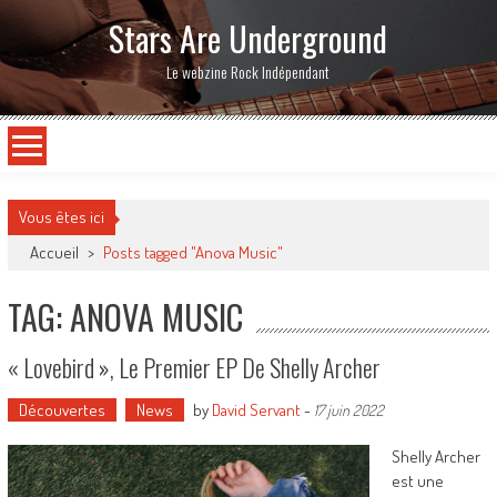
Stars Are Underground
Le webzine Rock Indépendant
Vous êtes ici
Accueil
>
Posts tagged "Anova Music"
TAG: ANOVA MUSIC
« Lovebird », Le Premier EP De Shelly Archer
Découvertes
News
by
David Servant
-
17 juin 2022
Shelly Archer
est une