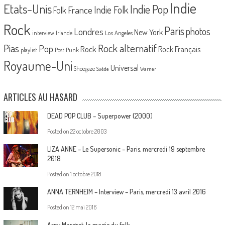
Indie
Etats-Unis
Indie Pop
France
Indie Folk
Folk
Rock
Paris
Londres
photos
New York
Los Angeles
interview
Irlande
Pias
Rock alternatif
Pop
Rock
Rock Français
playlist
Post Punk
Royaume-Uni
Universal
Shoegaze
Suède
Warner
ARTICLES AU HASARD
DEAD POP CLUB – Superpower (2000)
Posted on
22 octobre 2003
LIZA ANNE – Le Supersonic – Paris, mercredi 19 septembre
2018
Posted on
1 octobre 2018
ANNA TERNHEIM – Interview – Paris, mercredi 13 avril 2016
Posted on
12 mai 2016
Arny Margret, la magie du folk