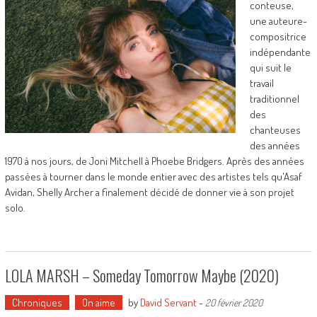
conteuse,
une auteure-
compositrice
indépendante
qui suit le
travail
traditionnel
des
chanteuses
des années
1970 à nos jours, de Joni Mitchell à Phoebe Bridgers. Après des années
passées à tourner dans le monde entier avec des artistes tels qu'Asaf
Avidan, Shelly Archer a finalement décidé de donner vie à son projet
solo.
LOLA MARSH – Someday Tomorrow Maybe (2020)
Chroniques
On aime
by
David Servant
-
20 février 2020