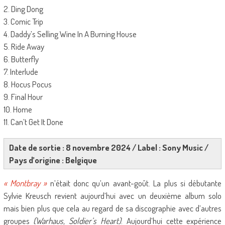
2. Ding Dong
3. Comic Trip
4. Daddy’s Selling Wine In A Burning House
5. Ride Away
6. Butterfly
7. Interlude
8. Hocus Pocus
9. Final Hour
10. Home
11. Can’t Get It Done
Date de sortie : 8 novembre 2024 / Label : Sony Music /
Pays d’origine : Belgique
« Montbray »
n’était donc qu’un avant-goût. La plus si débutante
Sylvie Kreusch revient aujourd’hui avec un deuxième album solo
mais bien plus que cela au regard de sa discographie avec d’autres
groupes
(Warhaus, Soldier’s Heart)
. Aujourd’hui cette expérience