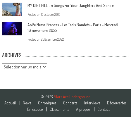
MY DIET PILL – « Songs For Your Daughters And Sons »
Posted on
15 octobre 2015
Aoife Nessa Frances – Les Trois Baudets – Paris – Mercredi
16 novembre 2022
Posted on
2 décembre 2022
ARCHIVES
Archives
© 2026
Stars Are Underground
Accueil
News
Chroniques
Concerts
Interviews
Découvertes
En écoute
Classements
A propos
Contact