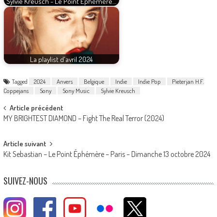
Sylvie Kreusch - Le Point Ephémère…
La playlist d'avril 2024
Tagged
2024
Anvers
Belgique
Indie
Indie Pop
Pieterjan H.F.
Coppejans
Sony
Sony Music
Sylvie Kreusch
Post
Article précédent
MY BRIGHTEST DIAMOND – Fight The Real Terror (2024)
navigation
Article suivant
Kit Sebastian – Le Point Éphémère – Paris – Dimanche 13 octobre 2024
SUIVEZ-NOUS