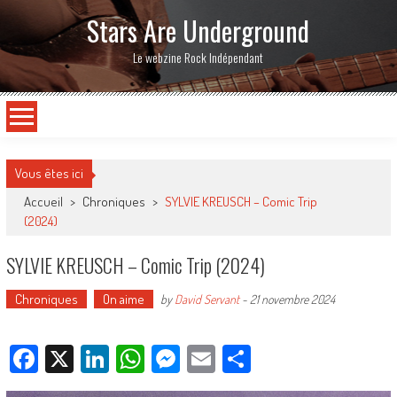
Stars Are Underground
Le webzine Rock Indépendant
Vous êtes ici
Accueil
>
Chroniques
>
SYLVIE KREUSCH – Comic Trip
(2024)
SYLVIE KREUSCH – Comic Trip (2024)
Chroniques
On aime
by
David Servant
-
21 novembre 2024
Facebook
X
LinkedIn
WhatsApp
Messenger
Email
Partager