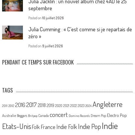
Julia Jacklin : un nouvel album chez 4AD le 25
septembre
Posted on
10 juillet 2026
Julia Cumming : « C’est comme si je repartais de
zéro »
Posted on
9 juillet 2026
PENDANT CE TEMPS SUR FACEBOOK
TAGS
Angleterre
2017
2016
2018
2019
2020
2021
2022
2023
2011
2012
2024
concert
Electro Pop
Australie
Canada
Beggars
Dream Pop
Britpop
Domino Records
Indie
Etats-Unis
Indie Pop
France
Indie Folk
Folk