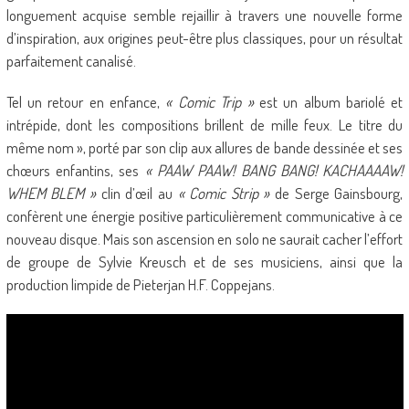
longuement acquise semble rejaillir à travers une nouvelle forme
d’inspiration, aux origines peut-être plus classiques, pour un résultat
parfaitement canalisé.
Tel un retour en enfance,
« Comic Trip »
est un album bariolé et
intrépide, dont les compositions brillent de mille feux. Le titre du
même nom », porté par son clip aux allures de bande dessinée et ses
chœurs enfantins, ses
« PAAW PAAW! BANG BANG! KACHAAAAW!
WHEM BLEM »
clin d’œil au
« Comic Strip »
de Serge Gainsbourg,
confèrent une énergie positive particulièrement communicative à ce
nouveau disque. Mais son ascension en solo ne saurait cacher l’effort
de groupe de Sylvie Kreusch et de ses musiciens, ainsi que la
production limpide de Pieterjan H.F. Coppejans.