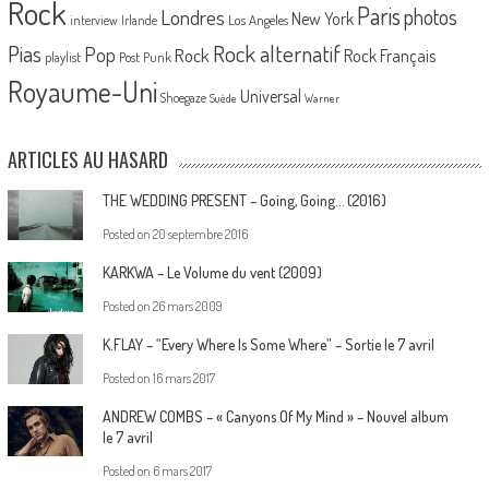
Rock
Paris
Londres
photos
New York
Los Angeles
interview
Irlande
Pias
Rock alternatif
Pop
Rock
Rock Français
playlist
Post Punk
Royaume-Uni
Universal
Shoegaze
Suède
Warner
ARTICLES AU HASARD
THE WEDDING PRESENT – Going, Going… (2016)
Posted on
20 septembre 2016
KARKWA – Le Volume du vent (2009)
Posted on
26 mars 2009
K.FLAY – “Every Where Is Some Where” – Sortie le 7 avril
Posted on
16 mars 2017
ANDREW COMBS – « Canyons Of My Mind » – Nouvel album
le 7 avril
Posted on
6 mars 2017