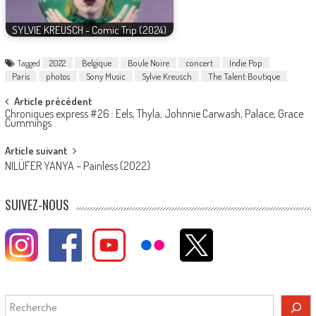
SYLVIE KREUSCH - Comic Trip (2024)
Tagged
2022
Belgique
Boule Noire
concert
Indie Pop
Paris
photos
Sony Music
Sylvie Kreusch
The Talent Boutique
Post
Article précédent
Chroniques express #26 : Eels, Thyla, Johnnie Carwash, Palace, Grace
navigation
Cummings
Article suivant
NILÜFER YANYA – Painless (2022)
SUIVEZ-NOUS
Rechercher