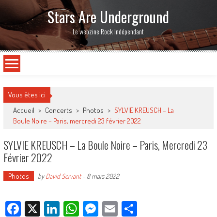
Stars Are Underground
Le webzine Rock Indépendant
Vous êtes ici
Accueil
>
Concerts
>
Photos
>
SYLVIE KREUSCH – La
Boule Noire – Paris, mercredi 23 février 2022
SYLVIE KREUSCH – La Boule Noire – Paris, Mercredi 23
Février 2022
Photos
by
David Servant
-
8 mars 2022
Facebook
X
LinkedIn
WhatsApp
Messenger
Email
Partager