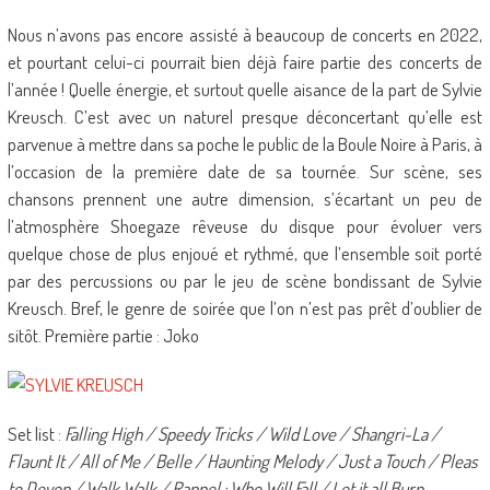
Nous n’avons pas encore assisté à beaucoup de concerts en 2022,
et pourtant celui-ci pourrait bien déjà faire partie des concerts de
l’année ! Quelle énergie, et surtout quelle aisance de la part de Sylvie
Kreusch. C’est avec un naturel presque déconcertant qu’elle est
parvenue à mettre dans sa poche le public de la Boule Noire à Paris, à
l’occasion de la première date de sa tournée. Sur scène, ses
chansons prennent une autre dimension, s’écartant un peu de
l’atmosphère Shoegaze rêveuse du disque pour évoluer vers
quelque chose de plus enjoué et rythmé, que l’ensemble soit porté
par des percussions ou par le jeu de scène bondissant de Sylvie
Kreusch. Bref, le genre de soirée que l’on n’est pas prêt d’oublier de
sitôt. Première partie : Joko
Set list :
Falling High / Speedy Tricks / Wild Love / Shangri-La /
Flaunt It / All of Me / Belle / Haunting Melody / Just a Touch / Pleas
to Devon / Walk Walk / Rappel : Who Will Fall / Let it all Burn