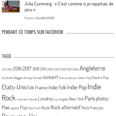
Julia Cumming : « C’est comme si je repartais de
zéro »
Posted on
9 juillet 2026
PENDANT CE TEMPS SUR FACEBOOK
TAGS
Angleterre
2017
2016
2018
2019
2020
2021
2022
2023
2011
2012
2024
concert
Electro Pop
Australie
Canada
Beggars
Dream Pop
Britpop
Domino Records
Indie
Etats-Unis
Indie Pop
France
Indie Folk
Folk
Rock
Paris
Londres
photos
New York
Los Angeles
interview
Irlande
Pias
Rock alternatif
Pop
Rock
Rock Français
playlist
Post Punk