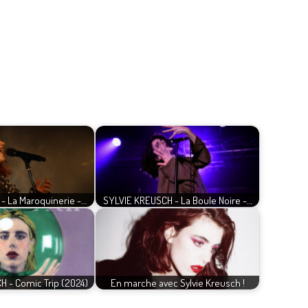
 - La Maroquinerie -…
SYLVIE KREUSCH - La Boule Noire -…
 - Comic Trip (2024)
En marche avec Sylvie Kreusch !