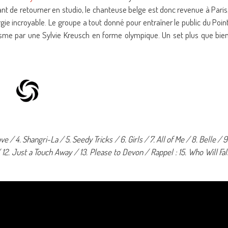
ant de retourner en studio, le chanteuse belge est donc revenue à Paris
ie incroyable. Le groupe a tout donné pour entraîner le public du Poin
me par une Sylvie Kreusch en forme olympique. Un set plus que bie
ve / 4. Shangri-La / 5. Seedy Tricks / 6. Girls / 7. All of Me / 8. Belle / 9
 12. Just a Touch Away / 13. Please to Devon / Rappel : 15. Who Will Fal