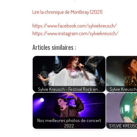
Lire la chronique de Montbray (2021)
https://www.facebook.com/sylviekreusch/
https://www.instagram.com/sylviekreusch/
Articles similaires :
Sylvie Kreusch - Festival Rock en…
Sylvie Kreusch
Nos meilleures photos de concert
2022
SYLVIE KREUSCH