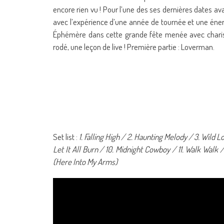
encore rien vu ! Pour l’une des ses dernières dates av
avec l’expérience d’une année de tournée et une énerg
Éphémère dans cette grande fête menée avec charis
rodé, une leçon de live ! Première partie : Loverman.
Set list :
1. Falling High / 2. Haunting Melody / 3. Wild Lo
Let It All Burn / 10. Midnight Cowboy / 11. Walk Walk /
(Here Into My Arms)