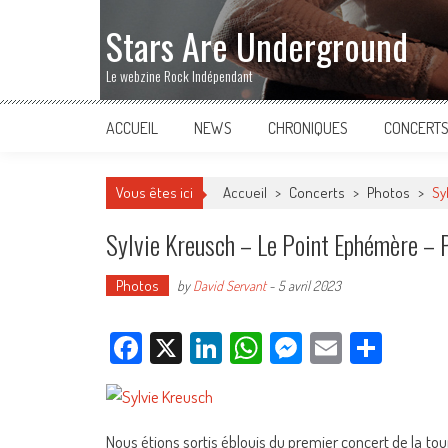
Stars Are Underground
Le webzine Rock Indépendant
ACCUEIL
NEWS
CHRONIQUES
CONCERT
Vous êtes ici
Accueil
>
Concerts
>
Photos
>
Sy
Sylvie Kreusch – Le Point Ephémère –
Photos
by
David Servant
-
5 avril 2023
Facebook
X
LinkedIn
WhatsApp
Messenger
Email
Parta
Nous étions sortis éblouis du premier concert de la to