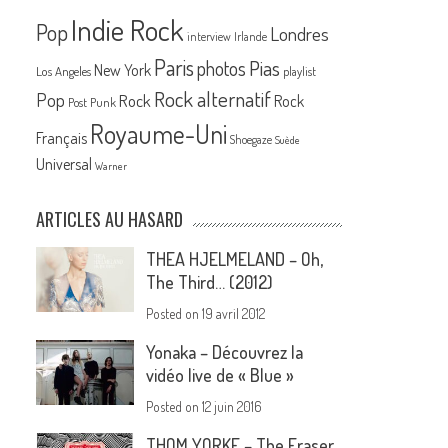
Indie Rock
Pop
Londres
interview
Irlande
Paris
Pias
photos
New York
Los Angeles
playlist
Rock alternatif
Pop
Rock
Rock
Post Punk
Royaume-Uni
Français
Shoegaze
Suède
Universal
Warner
ARTICLES AU HASARD
THEA HJELMELAND – Oh,
The Third… (2012)
Posted on
19 avril 2012
Yonaka – Découvrez la
vidéo live de « Blue »
Posted on
12 juin 2016
THOM YORKE – The Eraser