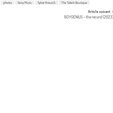
photos
Sony Music
Sylvie Kreusch
The Talent Boutique
Article suivant
BOYGENIUS – the record (2023