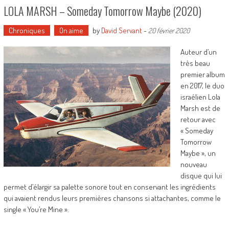
LOLA MARSH – Someday Tomorrow Maybe (2020)
Chroniques
On aime
by
David Servant
-
20 février 2020
Auteur d’un
très beau
premier album
en 2017, le duo
israélien Lola
Marsh est de
retour avec
« Someday
Tomorrow
Maybe », un
nouveau
disque qui lui
permet d’élargir sa palette sonore tout en conservant les ingrédients
qui avaient rendus leurs premières chansons si attachantes, comme le
single « You’re Mine ».