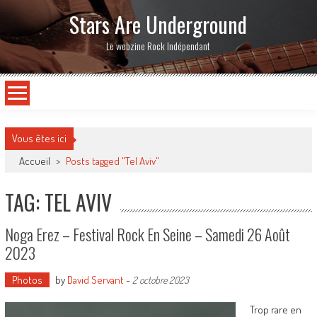
Stars Are Underground
Le webzine Rock Indépendant
Vous êtes ici
Accueil
>
Posts tagged "Tel Aviv"
TAG: TEL AVIV
Noga Erez – Festival Rock En Seine – Samedi 26 Août
2023
Photos
by
David Servant
-
2 octobre 2023
Trop rare en