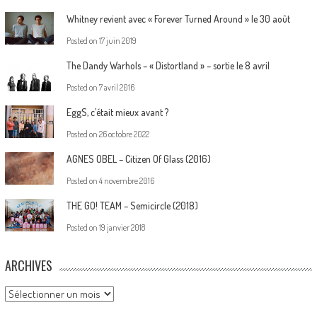
Whitney revient avec « Forever Turned Around » le 30 août
Posted on
17 juin 2019
The Dandy Warhols – « Distortland » – sortie le 8 avril
Posted on
7 avril 2016
EggS, c’était mieux avant ?
Posted on
26 octobre 2022
AGNES OBEL – Citizen Of Glass (2016)
Posted on
4 novembre 2016
THE GO! TEAM – Semicircle (2018)
Posted on
19 janvier 2018
ARCHIVES
Archives