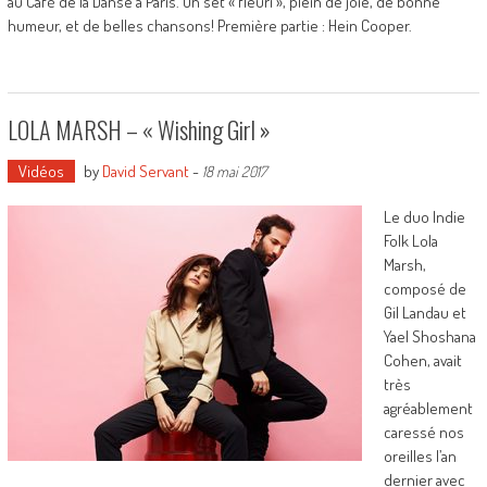
au Café de la Danse à Paris. Un set « fleuri », plein de joie, de bonne
humeur, et de belles chansons! Première partie : Hein Cooper.
LOLA MARSH – « Wishing Girl »
Vidéos
by
David Servant
-
18 mai 2017
Le duo Indie
Folk Lola
Marsh,
composé de
Gil Landau et
Yael Shoshana
Cohen, avait
très
agréablement
caressé nos
oreilles l’an
dernier avec