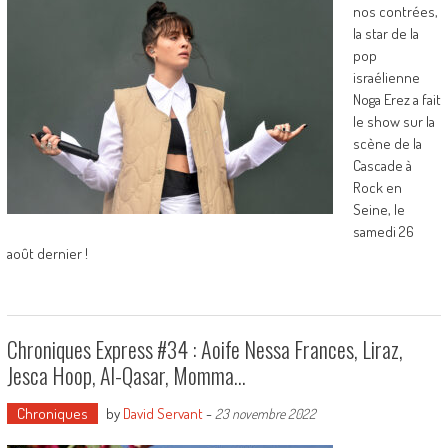
nos contrées,
la star de la
pop
israélienne
Noga Erez a fait
le show sur la
scène de la
Cascade à
Rock en
Seine, le
samedi 26
août dernier !
Chroniques Express #34 : Aoife Nessa Frances, Liraz,
Jesca Hoop, Al-Qasar, Momma…
Chroniques
by
David Servant
-
23 novembre 2022