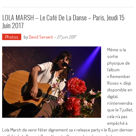
LOLA MARSH – Le Café De La Danse – Paris, Jeudi 15
Juin 2017
Photos
by
David Servant
-
27 juin 2017
Même si la
sortie
physique de
l’album
« Remember
Roses », déjà
disponible en
digital,
n’interviendra
que le 7 juillet,
cela n’a pas
empêché à
Lola Marsh de venir fêter dignement sa « release party » le 15 juin dernier