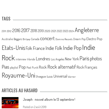
TAGS
Angleterre
2017
2016
2018
2019
2020
2021
2022
2023
2011
2012
2024
concert
Electro Pop
Australie
Canada
Beggars
Dream Pop
Britpop
Domino Records
Indie
Etats-Unis
Indie Pop
France
Indie Folk
Folk
Rock
Paris
Londres
photos
New York
Los Angeles
interview
Irlande
Pias
Rock alternatif
Pop
Rock
Rock Français
playlist
Post Punk
Royaume-Uni
Universal
Shoegaze
Suède
Warner
ARTICLES AU HASARD
Joseph : nouvel album le 13 septembre !
Posted on
2 août 2019