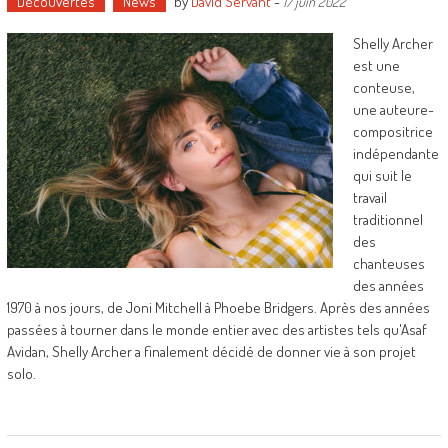
Découvertes
News
by
David Servant
-
17 juin 2022
Shelly Archer
est une
conteuse,
une auteure-
compositrice
indépendante
qui suit le
travail
traditionnel
des
chanteuses
des années
1970 à nos jours, de Joni Mitchell à Phoebe Bridgers. Après des années
passées à tourner dans le monde entier avec des artistes tels qu'Asaf
Avidan, Shelly Archer a finalement décidé de donner vie à son projet
solo.