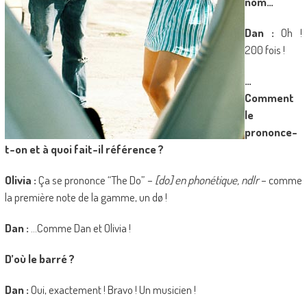
nom…
Dan :
Oh !
200 fois !
…
Comment
le
prononce-
t-on et à quoi fait-il référence ?
Olivia :
Ça se prononce “The Do” –
[do] en phonétique, ndlr
– comme
la première note de la gamme, un dø !
Dan :
…Comme Dan et Olivia !
D’où le barré ?
Dan :
Oui, exactement ! Bravo ! Un musicien !