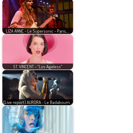
LIZA ANNE - Le Supersonic - Paris,…
ST. VINCENT - "Los Ageless"
[Live report] AURORA - Le Badaboum…