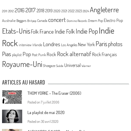
Angleterre
2017
2016
2018
2019
2020
2021
2022
2023
2011
2012
2024
concert
Electro Pop
Australie
Canada
Beggars
Dream Pop
Britpop
Domino Records
Indie
Etats-Unis
Indie Pop
France
Indie Folk
Folk
Rock
Paris
Londres
photos
New York
Los Angeles
interview
Irlande
Pias
Rock alternatif
Pop
Rock
Rock Français
playlist
Post Punk
Royaume-Uni
Universal
Shoegaze
Suède
Warner
ARTICLES AU HASARD
THOM YORKE – The Eraser (2006)
Posted on
7 juillet 2006
La playlist de mai 2020
Posted on
30 avril 2020