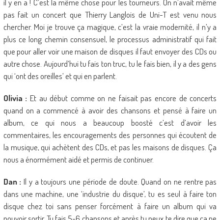
il y en a ! C’est la même chose pour les tourneurs. On n’avait même
pas fait un concert que Thierry Langlois de Uni-T est venu nous
chercher. Moi je trouve ça magique, c’est la vraie modernité, il n’y a
plus ce long chemin consensuel, le processus administratif qui fait
que pour aller voir une maison de disques il faut envoyer des CDs ou
autre chose. Aujourd’hui tu fais ton truc, tu le fais bien, il y a des gens
qui ‘ont des oreilles’ et qui en parlent.
Olivia :
Et au début comme on ne faisait pas encore de concerts
quand on a commencé à avoir des chansons et pensé à faire un
album, ce qui nous a beaucoup boosté c’est d’avoir les
commentaires, les encouragements des personnes qui écoutent de
la musique, qui achètent des CDs, et pas les maisons de disques. Ça
nous a énormément aidé et permis de continuer.
Dan :
Il y a toujours une période de doute. Quand on ne rentre pas
dans une machine, une ‘industrie du disque’, tu es seul à faire ton
disque chez toi sans penser forcément à faire un album qui va
pouvoir sortir. Tu fais 5-6 chansons et après tu peux te dire que ça ne