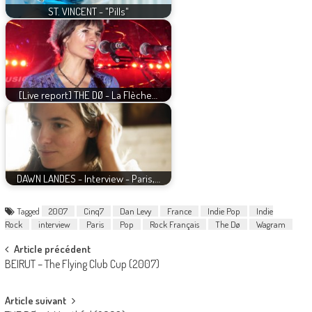
ST. VINCENT - "Pills"
[Live report] THE DØ - La Flèche…
DAWN LANDES - Interview - Paris,…
Tagged
2007
Cinq7
Dan Levy
France
Indie Pop
Indie
Rock
interview
Paris
Pop
Rock Français
The Dø
Wagram
Post
Article précédent
BEIRUT – The Flying Club Cup (2007)
navigation
Article suivant