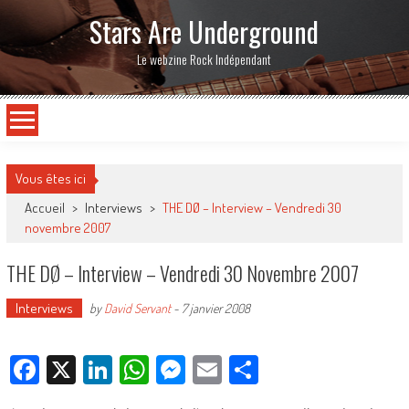
Stars Are Underground
Le webzine Rock Indépendant
Vous êtes ici
Accueil
>
Interviews
>
THE DØ – Interview – Vendredi 30
novembre 2007
THE DØ – Interview – Vendredi 30 Novembre 2007
Interviews
by
David Servant
-
7 janvier 2008
Facebook
X
LinkedIn
WhatsApp
Messenger
Email
Partager