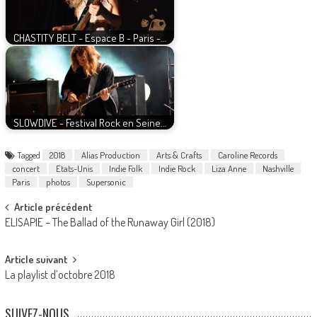
CHASTITY BELT - Espace B - Paris -…
SLOWDIVE - Festival Rock en Seine…
Tagged
2018
Alias Production
Arts & Crafts
Caroline Records
concert
Etats-Unis
Indie Folk
Indie Rock
Liza Anne
Nashville
Paris
photos
Supersonic
Post
Article précédent
ELISAPIE – The Ballad of the Runaway Girl (2018)
navigation
Article suivant
La playlist d’octobre 2018
SUIVEZ-NOUS