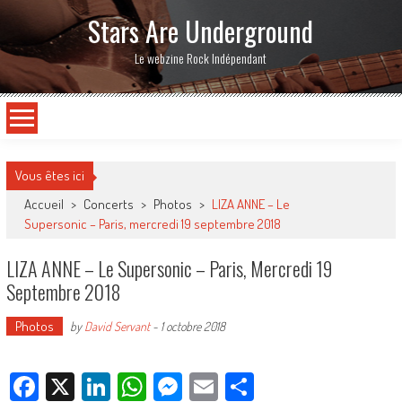
Stars Are Underground
Le webzine Rock Indépendant
Vous êtes ici
Accueil
>
Concerts
>
Photos
>
LIZA ANNE – Le
Supersonic – Paris, mercredi 19 septembre 2018
LIZA ANNE – Le Supersonic – Paris, Mercredi 19
Septembre 2018
Photos
by
David Servant
-
1 octobre 2018
Facebook
X
LinkedIn
WhatsApp
Messenger
Email
Partager