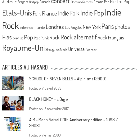
concert
Electro Pop
Australie
Canada
Beggars
Dream Pop
Britpop
Domino Records
Indie
Etats-Unis
Indie Pop
France
Indie Folk
Folk
Rock
Paris
Londres
photos
New York
Los Angeles
interview
Irlande
Pias
Rock alternatif
Pop
Rock
Rock Français
playlist
Post Punk
Royaume-Uni
Universal
Shoegaze
Suède
Warner
ARTICLES AU HASARD
SCHOOL OF SEVEN BELLS – Alpinisms (2009)
Posted on
16 avril 2009
BLACK HONEY – « Dig »
Posted on
16 novembre 2017
AIR – Moon Safari (10th Anniversary Edition – 1998 /
2008)
Posted on
14 mai 2008