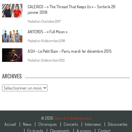
CALEXICO – « The Thread That Keeps Us » – Sortie le 26
janvier 2018
Posted on
13 octobre 2017
ANTEROS – « Full Moon »
Posted on
19 décembre 2018
ASH – Le Petit Bain – Paris, mardi 1er décembre 2015
Posted on
15 décembre 2015
ARCHIVES
Archives
© 2026
Stars Are Underground
Accueil
News
Chroniques
Concerts
Interviews
Découvertes
En écoute
Classements
A propos
Contact