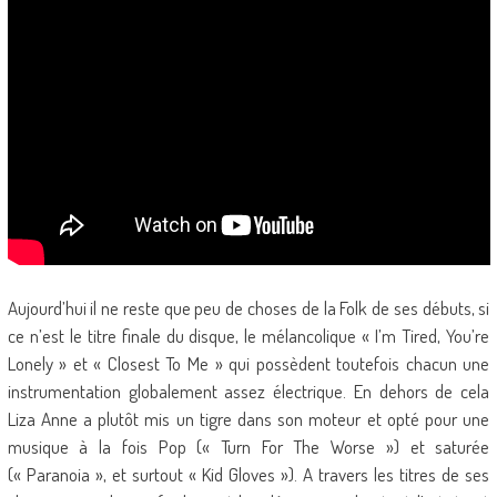
Aujourd’hui il ne reste que peu de choses de la Folk de ses débuts, si
ce n’est le titre finale du disque, le mélancolique « I’m Tired, You’re
Lonely » et « Closest To Me » qui possèdent toutefois chacun une
instrumentation globalement assez électrique. En dehors de cela
Liza Anne a plutôt mis un tigre dans son moteur et opté pour une
musique à la fois Pop (« Turn For The Worse ») et saturée
(« Paranoia », et surtout « Kid Gloves »). A travers les titres de ses