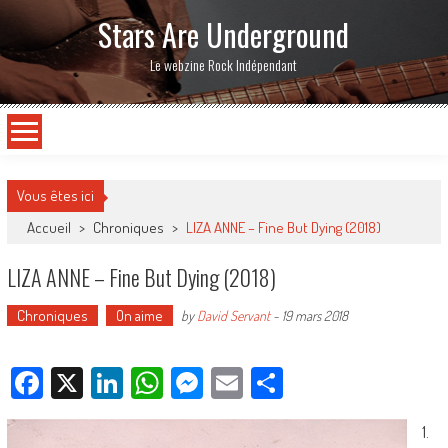
Stars Are Underground
Le webzine Rock Indépendant
Vous êtes ici
Accueil
>
Chroniques
>
LIZA ANNE – Fine But Dying (2018)
LIZA ANNE – Fine But Dying (2018)
Chroniques
On aime
by
David Servant
-
19 mars 2018
Facebook
X
LinkedIn
WhatsApp
Messenger
Email
Partager
1.