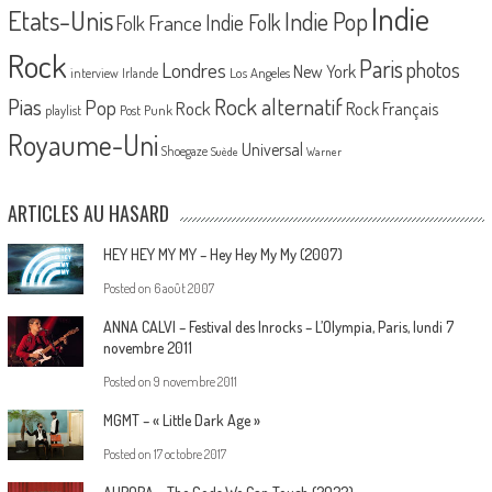
Indie
Etats-Unis
Indie Pop
France
Indie Folk
Folk
Rock
Paris
Londres
photos
New York
Los Angeles
interview
Irlande
Pias
Rock alternatif
Pop
Rock
Rock Français
playlist
Post Punk
Royaume-Uni
Universal
Shoegaze
Suède
Warner
ARTICLES AU HASARD
HEY HEY MY MY – Hey Hey My My (2007)
Posted on
6 août 2007
ANNA CALVI – Festival des Inrocks – L’Olympia, Paris, lundi 7
novembre 2011
Posted on
9 novembre 2011
MGMT – « Little Dark Age »
Posted on
17 octobre 2017