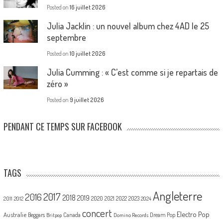
Posted on
16 juillet 2026
Julia Jacklin : un nouvel album chez 4AD le 25
septembre
Posted on
10 juillet 2026
Julia Cumming : « C’est comme si je repartais de
zéro »
Posted on
9 juillet 2026
PENDANT CE TEMPS SUR FACEBOOK
TAGS
Angleterre
2017
2016
2018
2019
2020
2021
2022
2023
2011
2012
2024
concert
Electro Pop
Australie
Canada
Beggars
Dream Pop
Britpop
Domino Records