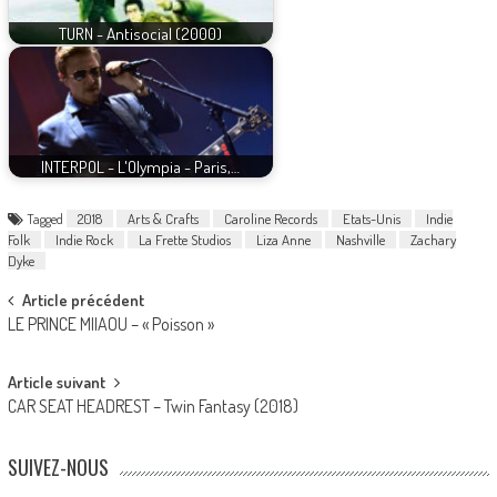
TURN - Antisocial (2000)
INTERPOL - L'Olympia - Paris,…
Tagged
2018
Arts & Crafts
Caroline Records
Etats-Unis
Indie
Folk
Indie Rock
La Frette Studios
Liza Anne
Nashville
Zachary
Dyke
Post
Article précédent
LE PRINCE MIIAOU – « Poisson »
navigation
Article suivant
CAR SEAT HEADREST – Twin Fantasy (2018)
SUIVEZ-NOUS