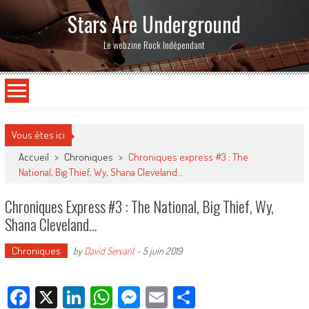
Stars Are Underground
Le webzine Rock Indépendant
Vous êtes ici
Accueil
>
Chroniques
>
Chroniques express #3 : The
National, Big Thief, Wy, Shana Cleveland…
Chroniques Express #3 : The National, Big Thief, Wy,
Shana Cleveland…
Chroniques
by
David Servant
-
5 juin 2019
Facebook
X
LinkedIn
WhatsApp
Messenger
Email
Partager