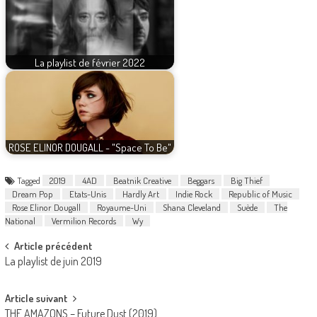
La playlist de février 2022
ROSE ELINOR DOUGALL - "Space To Be"
Tagged
2019
4AD
Beatnik Creative
Beggars
Big Thief
Dream Pop
Etats-Unis
Hardly Art
Indie Rock
Republic of Music
Rose Elinor Dougall
Royaume-Uni
Shana Cleveland
Suède
The
National
Vermilion Records
Wy
Post
Article précédent
La playlist de juin 2019
navigation
Article suivant
THE AMAZONS – Future Dust (2019)