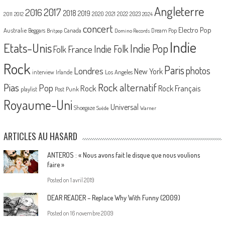
Angleterre
2017
2016
2018
2019
2020
2021
2022
2023
2011
2012
2024
concert
Electro Pop
Australie
Canada
Beggars
Dream Pop
Britpop
Domino Records
Indie
Etats-Unis
Indie Pop
France
Indie Folk
Folk
Rock
Paris
Londres
photos
New York
Los Angeles
interview
Irlande
Pias
Rock alternatif
Pop
Rock
Rock Français
playlist
Post Punk
Royaume-Uni
Universal
Shoegaze
Suède
Warner
ARTICLES AU HASARD
ANTEROS : « Nous avons fait le disque que nous voulions
faire »
Posted on
1 avril 2019
DEAR READER – Replace Why With Funny (2009)
Posted on
16 novembre 2009