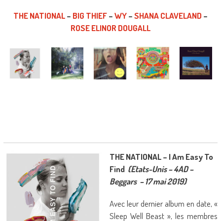
THE NATIONAL
–
BIG THIEF
–
WY
–
SHANA CLAVELAND
–
ROSE ELINOR DOUGALL
THE NATIONAL – I Am Easy To
Find
(Etats-Unis – 4AD –
Beggars – 17 mai 2019)
Avec leur dernier album en date, «
Sleep Well Beast », les membres