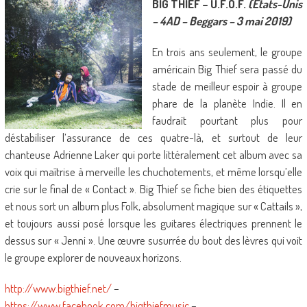
BIG THIEF – U.F.O.F.
(Etats-Unis
– 4AD – Beggars – 3 mai 2019)
En trois ans seulement, le groupe
américain Big Thief sera passé du
stade de meilleur espoir à groupe
phare de la planète Indie. Il en
faudrait pourtant plus pour
déstabiliser l’assurance de ces quatre-là, et surtout de leur
chanteuse Adrienne Laker qui porte littéralement cet album avec sa
voix qui maîtrise à merveille les chuchotements, et même lorsqu’elle
crie sur le final de « Contact ». Big Thief se fiche bien des étiquettes
et nous sort un album plus Folk, absolument magique sur « Cattails »,
et toujours aussi posé lorsque les guitares électriques prennent le
dessus sur « Jenni ». Une œuvre susurrée du bout des lèvres qui voit
le groupe explorer de nouveaux horizons.
http://www.bigthief.net/
–
https://www.facebook.com/bigthiefmusic
–