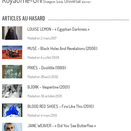
Universal
Shoegaze
Suède
Warner
ARTICLES AU HASARD
LOUISE LEMON – « Egyptian Darkness »
Posted on
2 mars 2017
MUSE – Black Holes And Revelations (2006)
Posted on
4 juillet 2006
PIXIES – Doolittle (1989)
Posted on
28 août 2002
BJÖRK – Vespertine (2001)
Posted on
30 octobre 2001
BLOOD RED SHOES – Fire Like This (2010)
Posted on
4 mars 2010
JANE WEAVER – « Did You See Butterflies »