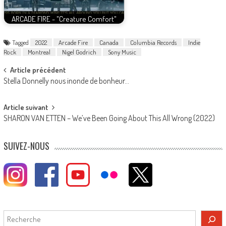
ARCADE FIRE - "Creature Comfort"
Tagged
2022
Arcade Fire
Canada
Columbia Records
Indie
Rock
Montreal
Nigel Godrich
Sony Music
Post
Article précédent
Stella Donnelly nous inonde de bonheur…
navigation
Article suivant
SHARON VAN ETTEN – We’ve Been Going About This All Wrong (2022)
SUIVEZ-NOUS
Rechercher