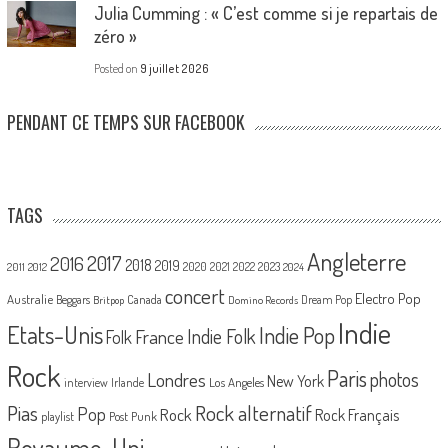
Julia Cumming : « C’est comme si je repartais de
zéro »
Posted on
9 juillet 2026
PENDANT CE TEMPS SUR FACEBOOK
TAGS
Angleterre
2017
2016
2018
2019
2020
2021
2022
2023
2011
2012
2024
concert
Electro Pop
Australie
Canada
Beggars
Dream Pop
Britpop
Domino Records
Indie
Etats-Unis
Indie Pop
France
Indie Folk
Folk
Rock
Paris
Londres
photos
New York
Los Angeles
interview
Irlande
Pias
Rock alternatif
Pop
Rock
Rock Français
playlist
Post Punk
Royaume-Uni