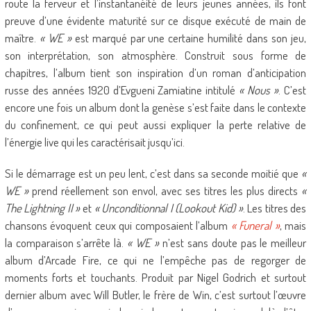
route la ferveur et l’instantanéité de leurs jeunes années, ils font
preuve d’une évidente maturité sur ce disque exécuté de main de
maître.
« WE »
est marqué par une certaine humilité dans son jeu,
son interprétation, son atmosphère. Construit sous forme de
chapitres, l’album tient son inspiration d’un roman d’anticipation
russe des années 1920 d’Evgueni Zamiatine intitulé
« Nous »
. C’est
encore une fois un album dont la genèse s’est faite dans le contexte
du confinement, ce qui peut aussi expliquer la perte relative de
l’énergie live qui les caractérisait jusqu’ici.
Si le démarrage est un peu lent, c’est dans sa seconde moitié que
«
WE »
prend réellement son envol, avec ses titres les plus directs
«
The Lightning II »
et
« Unconditionnal I (Lookout Kid) »
. Les titres des
chansons évoquent ceux qui composaient l’album
« Funeral »
, mais
la comparaison s’arrête là.
« WE »
n’est sans doute pas le meilleur
album d’Arcade Fire, ce qui ne l’empêche pas de regorger de
moments forts et touchants. Produit par Nigel Godrich et surtout
dernier album avec Will Butler, le frère de Win, c’est surtout l’œuvre