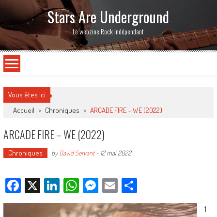
Stars Are Underground
Le webzine Rock Indépendant
Vous êtes ici
Accueil
>
Chroniques
>
ARCADE FIRE – WE (2022)
ARCADE FIRE – WE (2022)
Chroniques
by
David Servant
-
12 mai 2022
Facebook
X
LinkedIn
WhatsApp
Messenger
Email
Partager
1.