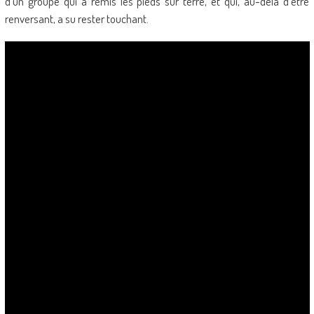
d’un groupe qui a remis les pieds sur terre, et qui, au-delà d’être
renversant, a su rester touchant.