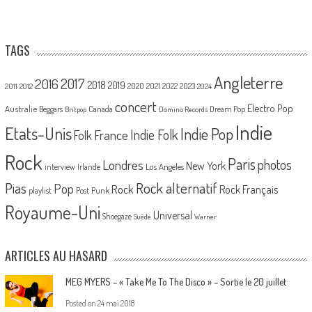
TAGS
Angleterre
2017
2016
2018
2019
2020
2021
2022
2023
2011
2012
2024
concert
Electro Pop
Australie
Canada
Beggars
Dream Pop
Britpop
Domino Records
Indie
Etats-Unis
Indie Pop
France
Indie Folk
Folk
Rock
Paris
Londres
photos
New York
Los Angeles
interview
Irlande
Pias
Rock alternatif
Pop
Rock
Rock Français
playlist
Post Punk
Royaume-Uni
Universal
Shoegaze
Suède
Warner
ARTICLES AU HASARD
MEG MYERS – « Take Me To The Disco » – Sortie le 20 juillet
Posted on
24 mai 2018