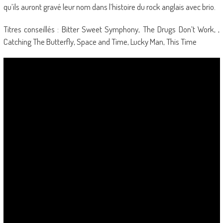
qu’ils auront gravé leur nom dans l’histoire du rock anglais avec brio.
Titres conseillés : Bitter Sweet Symphony, The Drugs Don’t Work, ,
Catching The Butterfly, Space and Time, Lucky Man, This Time