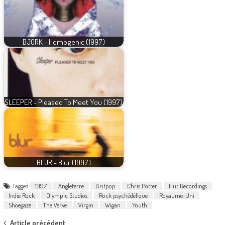
BJÖRK - Homogenic (1997)
SLEEPER - Pleased To Meet You (1997)
BLUR - Blur (1997)
Tagged
1997
Angleterre
Britpop
Chris Potter
Hut Recordings
Indie Rock
Olympic Studios
Rock psychédélique
Royaume-Uni
Shoegaze
The Verve
Virgin
Wigan
Youth
Article précédent