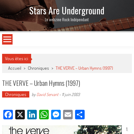
Stars Are Underground
Le webzine Rock Indépendant
Vous êtes ici
Accueil
>
Chroniques
>
THE VERVE – Urban Hymns (1997)
THE VERVE – Urban Hymns (1997)
Chroniques
by
David Servant
-
11 juin 2003
Facebook
X
LinkedIn
WhatsApp
Messenger
Email
Partager
1.