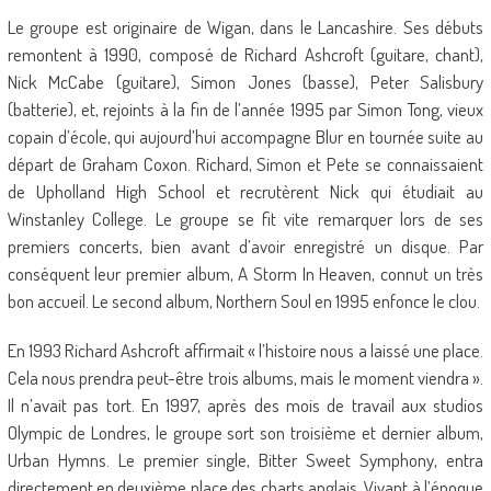
Le groupe est originaire de Wigan, dans le Lancashire. Ses débuts
remontent à 1990, composé de Richard Ashcroft (guitare, chant),
Nick McCabe (guitare), Simon Jones (basse), Peter Salisbury
(batterie), et, rejoints à la fin de l’année 1995 par Simon Tong, vieux
copain d’école, qui aujourd’hui accompagne Blur en tournée suite au
départ de Graham Coxon. Richard, Simon et Pete se connaissaient
de Upholland High School et recrutèrent Nick qui étudiait au
Winstanley College. Le groupe se fit vite remarquer lors de ses
premiers concerts, bien avant d’avoir enregistré un disque. Par
conséquent leur premier album, A Storm In Heaven, connut un très
bon accueil. Le second album, Northern Soul en 1995 enfonce le clou.
En 1993 Richard Ashcroft affirmait « l’histoire nous a laissé une place.
Cela nous prendra peut-être trois albums, mais le moment viendra ».
Il n’avait pas tort. En 1997, après des mois de travail aux studios
Olympic de Londres, le groupe sort son troisième et dernier album,
Urban Hymns. Le premier single, Bitter Sweet Symphony, entra
directement en deuxième place des charts anglais. Vivant à l’époque