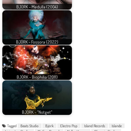
BJÖRK - Medulla (2004)
BJÖRK - Fossora (2022)
BJÖRK - Biophilia (2011)
BJÖRK - "Notget"
Tagged
Beats Studio
Björk
Electro Pop
Island Records
Islande