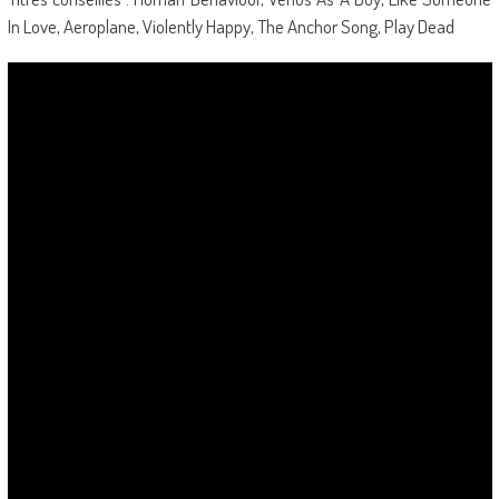
In Love, Aeroplane, Violently Happy, The Anchor Song, Play Dead