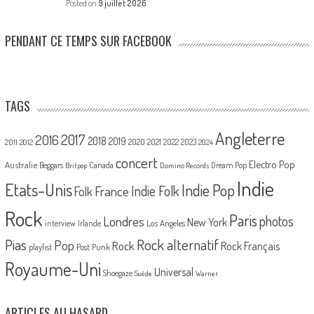
Posted on
9 juillet 2026
PENDANT CE TEMPS SUR FACEBOOK
TAGS
Angleterre
2017
2016
2018
2019
2020
2021
2022
2023
2011
2012
2024
concert
Electro Pop
Australie
Canada
Beggars
Dream Pop
Britpop
Domino Records
Indie
Etats-Unis
Indie Pop
France
Indie Folk
Folk
Rock
Paris
Londres
photos
New York
Los Angeles
interview
Irlande
Pias
Rock alternatif
Pop
Rock
Rock Français
playlist
Post Punk
Royaume-Uni
Universal
Shoegaze
Suède
Warner
ARTICLES AU HASARD