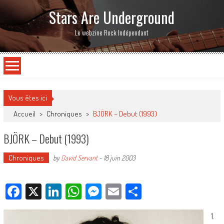
Stars Are Underground
Le webzine Rock Indépendant
Vous êtes ici
Accueil
>
Chroniques
>
BJÖRK – Debut (1993)
BJÖRK – Debut (1993)
Chroniques
by
David Servant
-
18 juin 2003
Facebook
X
LinkedIn
WhatsApp
Messenger
Email
Partager
1.