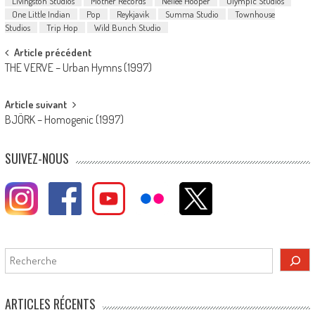
Livingston Studios
Mother Records
Nellee Hooper
Olympic Studios
One Little Indian
Pop
Reykjavik
Summa Studio
Townhouse
Studios
Trip Hop
Wild Bunch Studio
Post
Article précédent
THE VERVE – Urban Hymns (1997)
navigation
Article suivant
BJÖRK – Homogenic (1997)
SUIVEZ-NOUS
Rechercher
ARTICLES RÉCENTS