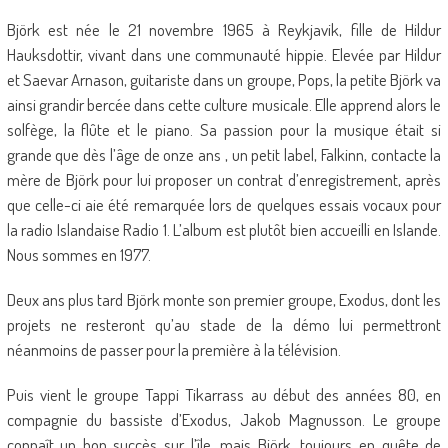
Björk est née le 21 novembre 1965 à Reykjavik, fille de Hildur
Hauksdottir, vivant dans une communauté hippie. Elevée par Hildur
et Saevar Arnason, guitariste dans un groupe, Pops, la petite Björk va
ainsi grandir bercée dans cette culture musicale. Elle apprend alors le
solfège, la flûte et le piano. Sa passion pour la musique était si
grande que dès l’âge de onze ans , un petit label, Falkinn, contacte la
mère de Björk pour lui proposer un contrat d’enregistrement, après
que celle-ci aie été remarquée lors de quelques essais vocaux pour
la radio Islandaise Radio 1. L’album est plutôt bien accueilli en Islande.
Nous sommes en 1977.
Deux ans plus tard Björk monte son premier groupe, Exodus, dont les
projets ne resteront qu’au stade de la démo lui permettront
néanmoins de passer pour la première à la télévision.
Puis vient le groupe Tappi Tikarrass au début des années 80, en
compagnie du bassiste d’Exodus, Jakob Magnusson. Le groupe
connaît un bon succès sur l’île, mais Björk, toujours en quête de