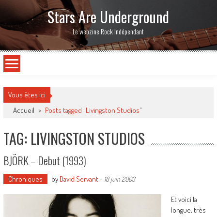
Stars Are Underground
Le webzine Rock Indépendant
Vous êtes ici
Accueil
>
Posts tagged "Livingston Studios"
TAG: LIVINGSTON STUDIOS
BJÖRK – Debut (1993)
Chroniques
by
David Servant
-
18 juin 2003
Et voici la
longue, très