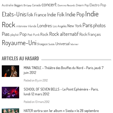
concert
Electro Pop
Australie
Canada
Beggars
Dream Pop
Britpop
Domino Records
Indie
Etats-Unis
Indie Pop
France
Indie Folk
Folk
Rock
Paris
Londres
photos
New York
Los Angeles
interview
Irlande
Pias
Rock alternatif
Pop
Rock
Rock Français
playlist
Post Punk
Royaume-Uni
Universal
Shoegaze
Suède
Warner
ARTICLES AU HASARD
MINA TINDLE – Théâtre des Bouffes du Nord – Paris, jeudi 7
juin 2012
Posted on
8 juin 2012
SCHOOL OF SEVEN BELLS – Le Point Ephémère – Paris,
lundi 12 mars 2012
Posted on
13 mars 2012
HATER sortira son 1er album « Siesta » le 28 septembre