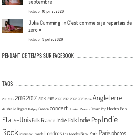
septembre
Posted on
10 juillet 2026
Julia Cumming : « C’est comme si je repartais de
zéro »
Posted on
9 juillet 2026
PENDANT CE TEMPS SUR FACEBOOK
TAGS
Angleterre
2017
2016
2018
2019
2020
2021
2022
2023
2011
2012
2024
concert
Electro Pop
Australie
Canada
Beggars
Dream Pop
Britpop
Domino Records
Indie
Etats-Unis
Indie Pop
France
Indie Folk
Folk
Rock
Paris
Londres
photos
New York
Los Angeles
interview
Irlande