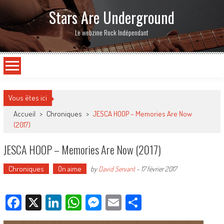
Stars Are Underground
Le webzine Rock Indépendant
Vous êtes ici
Accueil
>
Chroniques
>
JESCA HOOP – Memories Are Now
(2017)
JESCA HOOP – Memories Are Now (2017)
Chroniques
On aime
by
David Servant
-
17 février 2017
Facebook
X
LinkedIn
WhatsApp
Messenger
Email
Partager