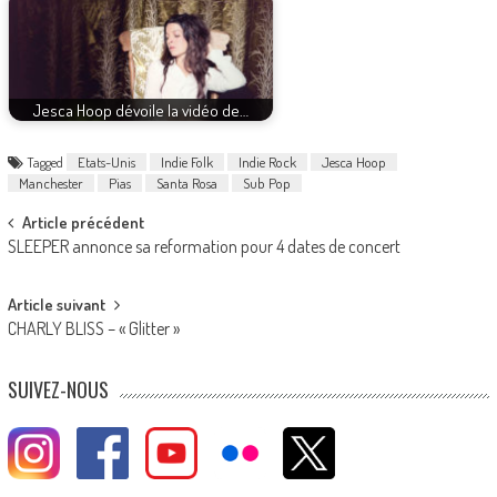
Jesca Hoop dévoile la vidéo de…
Tagged
Etats-Unis
Indie Folk
Indie Rock
Jesca Hoop
Manchester
Pias
Santa Rosa
Sub Pop
Post
Article précédent
SLEEPER annonce sa reformation pour 4 dates de concert
navigation
Article suivant
CHARLY BLISS – « Glitter »
SUIVEZ-NOUS