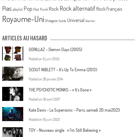
Pias
Rock alternatif
Pop
Rock
Rock Français
playlist
Post Punk
Royaume-Uni
Universal
Shoegaze
Suède
Warner
ARTICLES AU HASARD
GORILLAZ – Demon Days (2005)
Posted on
6 juin 2005
SCOUT NIBLETT – It’s Up To Emma (2013)
Posted on
28 janvier 2014
THE PSYCHOTIC MONKS – « It’s Gone »
Posted on
30 avril 2017
Kate Davis – Le Supersonic – Paris, samedi 20 mai2023
Posted on
16 juin 2023
TOY – Nouveau single : « I’m Still Believing »