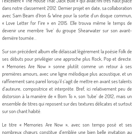
l’excellent « The House That Jack Built » qui avait fini très haut placé
dans notre classement 2012. Dernier projet en date, sa collaboration
avec Sam Beam d’Iron & Wine pour la sortie d’un disque commun,
« Love Letter for Fire » en 2015. Elle trouva même le temps de
devenir une membre ‘live’ du groupe Shearwater sur son avant-
dernière tournée…
Sur son précédent album elle délaissait légèrement la poésie Folk de
ses débuts pour privilégier une approche plus Rock, Pop et directe.
« Memories Are Now » sonne plutôt comme un retour à ses
premières amours, avec une ligne mélodique plus acoustique, et un
raffinement sans pareil lorsqu’il s’agit de mettre en avant ses talents
d’auteure, compositrice et interprète. Bref, ici relativement peu de
distorsion à la manière de « Born To », son ‘tube’ de 2012, mais un
ensemble de titres qui reposent sur des textures délicates et surtout
sur son chant habité.
Le titre « Memories Are Now », avec son tempo posé et ses
nombreux chœurs constitue d’emblée une bien belle invitation au