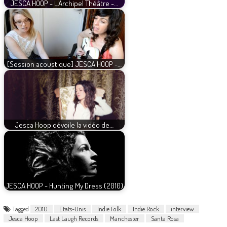
JESCA HOOP - L'Archipel Théâtre -…
[Session acoustique] JESCA HOOP -…
Jesca Hoop dévoile la vidéo de…
JESCA HOOP - Hunting My Dress (2010)
Tagged
2010
Etats-Unis
Indie Folk
Indie Rock
interview
Jesca Hoop
Last Laugh Records
Manchester
Santa Rosa