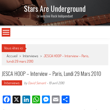
Stars Are Underground
Le webzine Rock Indépendant
Vous êtes ici
Accueil
>
Interviews
>
JESCA HOOP – Interview – Paris,
lundi 29 mars 2010
JESCA HOOP – Interview – Paris, Lundi 29 Mars 2010
Interviews
by
David Servant
-
19 avril 2010
Facebook
X
LinkedIn
WhatsApp
Messenger
Email
Partager