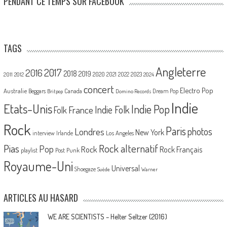
PENDANT CE TEMPS SUR FACEBOOK
TAGS
Angleterre
2017
2016
2018
2019
2020
2021
2022
2023
2011
2012
2024
concert
Electro Pop
Australie
Canada
Beggars
Dream Pop
Britpop
Domino Records
Indie
Etats-Unis
Indie Pop
France
Indie Folk
Folk
Rock
Paris
Londres
photos
New York
Los Angeles
interview
Irlande
Pias
Rock alternatif
Pop
Rock
Rock Français
playlist
Post Punk
Royaume-Uni
Universal
Shoegaze
Suède
Warner
ARTICLES AU HASARD
WE ARE SCIENTISTS – Helter Seltzer (2016)