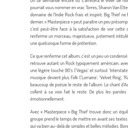
On se demande encore où s’arrêtera le vivier de nou
pourrait vous nommer en vrac Torres, Sharon Van Etten,
domaine de l’Indie Rock frais et inspiré, Big Thief ne f
dernier, « Masterpiece » peut paraître un peu présompt
c’est peut-être face à la satisfaction de voir cett
renferme un morceau, majestueux, justement intitulé ‘
une quelconque forme de prétention.
Ce que renferme cet album, c’est un peu un condensé d
retrouve autant un Rock typiquement américain, avec 
une légère touche 90’s (‘Vegas’ et surtout ‘Interstat
musique devient plus Folk (‘Lorraine’, ‘Velvet Ring’, ‘R
beaucoup de poésie le reste de l’album. Le chant d’A
collent à sa voix fait le reste. De plus les parole
émotionnellement.
Avec « Masterpiece » Big Thief trouve donc un équili
groupe prend le temps de mettre en avant ses textes
qui va bien au-delà de simples et belles mélodies. Bon