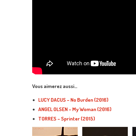
Vous aimerez aussi…
LUCY DACUS – No Burden (2016)
ANGEL OLSEN – My Woman (2016)
TORRES – Sprinter (2015)