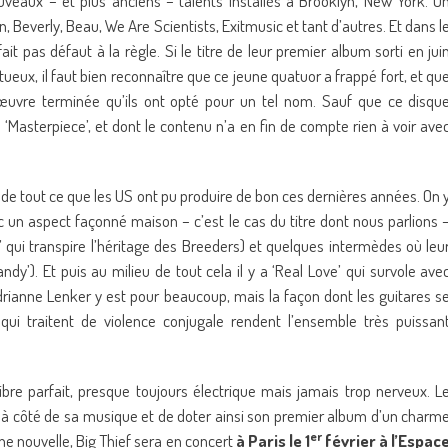
veaux – et plus anciens – talents installés à Brooklyn, New York. O
 Beverly, Beau, We Are Scientists, Exitmusic et tant d’autres. Et dans l
ait pas défaut à la règle. Si le titre de leur premier album sorti en jui
ueux, il faut bien reconnaître que ce jeune quatuor a frappé fort, et qu
e œuvre terminée qu’ils ont opté pour un tel nom. Sauf que ce disqu
Masterpiece’, et dont le contenu n’a en fin de compte rien à voir ave
e tout ce que les US ont pu produire de bon ces dernières années. On 
un aspect façonné maison – c’est le cas du titre dont nous parlions 
e’ qui transpire l’héritage des Breeders) et quelques intermèdes où leu
andy’). Et puis au milieu de tout cela il y a ‘Real Love’ qui survole ave
drianne Lenker y est pour beaucoup, mais la façon dont les guitares s
s qui traitent de violence conjugale rendent l’ensemble très puissan
bre parfait, presque toujours électrique mais jamais trop nerveux. L
 à côté de sa musique et de doter ainsi son premier album d’un charm
er
ne nouvelle, Big Thief sera en concert
à Paris le 1
février à l’Espac