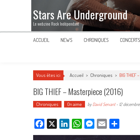
Stars Are Underground
Le webzine Rock Indépendant
ACCUEIL
NEWS
CHRONIQUES
CONCERT
Vous êtes ici
Accueil
>
Chroniques
>
BIG THIEF 
BIG THIEF – Masterpiece (2016)
Chroniques
On aime
by
David Servant
-
12 décembre
Facebook
X
LinkedIn
WhatsApp
Messenger
Email
Parta