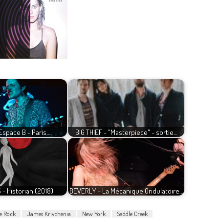
 Espace B - Paris,…
BIG THIEF - "Masterpiece" - sortie…
- Historian (2018)
BEVERLY - La Mécanique Ondulatoire…
ie Rock
James Krivchenia
New York
Saddle Creek