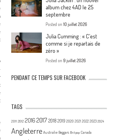
Julia Jacklin : un nouvel
n
album chez 4AD le 25
e
septembre
n
e
Posted on
10 juillet 2026
e
Julia Cumming : « C’est
c
comme si je repartais de
zéro »
y
Posted on
9 juillet 2026
–
r
PENDANT CE TEMPS SUR FACEBOOK
c
e
t
TAGS
2017
2016
2018
2019
2020
e
2021
2022
2023
2011
2012
2024
Angleterre
e
Australie
Canada
Beggars
Britpop
e