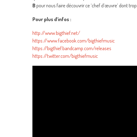
B
pour nous faire découvrir ce ‘chef d’œuvre’ dont tro
Pour plus d’infos :
http://www.bigthief.net/
https://www.facebook.com/bigthiefmusic
https://bigthief.bandcamp.com/releases
https://twitter.com/bigthiefmusic