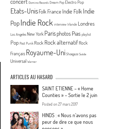
concert
Electro Pop
Dream Pop
Domino Records
Etats-Unis
Indie
France
Indie Folk
Folk
Indie Rock
Pop
Londres
interview
Irlande
Paris
Pias
photos
New York
Los Angeles
playlist
Rock alternatif
Pop
Rock
Rock
Post Punk
Royaume-Uni
Français
Shoegaze
Suède
Universal
Warner
ARTICLES AU HASARD
SAINT ETIENNE – « Home
Counties » – Sortie le 2 juin
Posted on
27 mars 2017
HINDS : « Nous n’avons pas
peur de dire ce que nous
pensons »