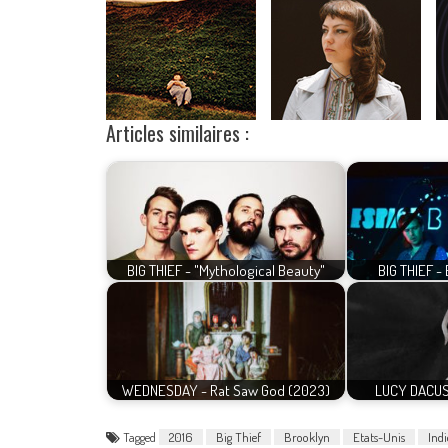
Articles similaires :
BIG THIEF - "Mythological Beauty"
BIG THIEF -
WEDNESDAY - Rat Saw God (2023)
LUCY DACUS 
Tagged
2016
Big Thief
Brooklyn
Etats-Unis
Ind