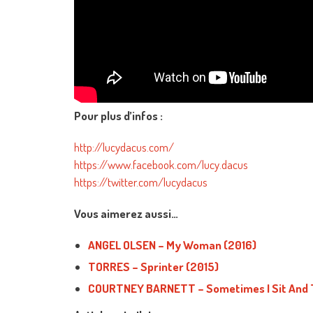
Pour plus d’infos :
http://lucydacus.com/
https://www.facebook.com/lucy.dacus
https://twitter.com/lucydacus
Vous aimerez aussi…
ANGEL OLSEN – My Woman (2016)
TORRES – Sprinter (2015)
COURTNEY BARNETT – Sometimes I Sit And Th