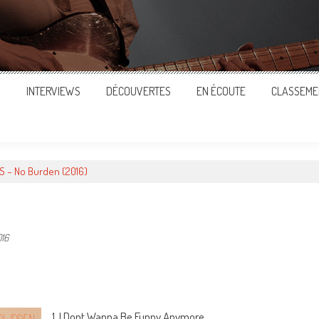
S
INTERVIEWS
DÉCOUVERTES
EN ÉCOUTE
CLASSEME
 – No Burden (2016)
016
ger
1. I Dont Wanna Be Funny Anymore.