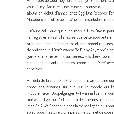
Amoureux de Courtney Barnett, Angel Olsen, Torres, Sh
vous ! Lucy Dacus est une jeune chanteuse de 21 ans, 
album en début d’année chez EggHunt Records. Fort d
Matador qui lui offre aujourd’hui une distribution mo
Il n’aura fallu que quelques mois à Lucy Dacus po
l’enregistrer à Nashville, après que cette étudiante 
premières compositions sont étonnamment matures et a
de profondeur. ‘I Don’t Wanna Be Funny Anymore’ plong
garde en même temps son sérieux. « Is there room in t
s’impose pourtant rapidement comme une
front wo
sensibles.
Au-delà de la veine Rock typiquement américaine qu
conte des histoires sur elle, sur le monde qui l’
‘Troublemaker, Doppelganger’ (« I wanna live in a w
and what’d get out ? »), et aussi des thèmes plus pers
‘Map On A Wall’ continue dans la même lignée puis m
son propos, l’histoire d’une personne qui met de côté s