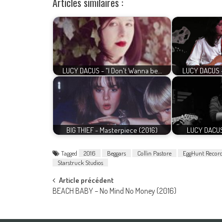
Articles similaires :
LUCY DACUS - "I Don't Wanna be…
LUCY DACUS -
BIG THIEF - Masterpiece (2016)
LUCY DACUS
Tagged
2016
Beggars
Collin Pastore
EggHunt Recor
Starstruck Studios
Post
Article précédent
BEACH BABY – No Mind No Money (2016)
navigation