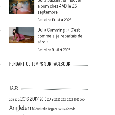
Julia Jacklin : un nouvel
r
album chez 4AD le 25
r
septembre
l
Posted on
10 juillet 2026
Julia Cumming : « C’est
r
comme si je repartais de
s
zéro »
i
i
Posted on
9 juillet 2026
e
t
PENDANT CE TEMPS SUR FACEBOOK
s
TAGS
r
n
2017
2016
2018
2019
2020
.
2021
2022
2023
2011
2012
2024
Angleterre
e
Australie
Canada
Beggars
Britpop