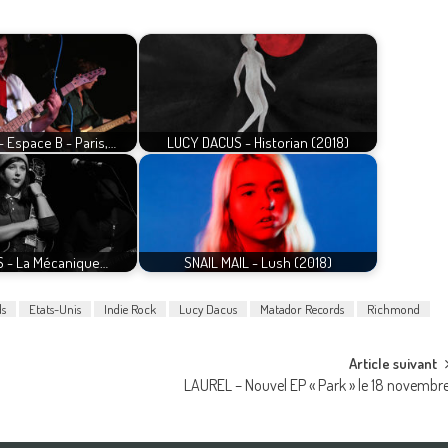
 Espace B - Paris,…
LUCY DACUS - Historian (2018)
 - La Mécanique…
SNAIL MAIL - Lush (2018)
ds
Etats-Unis
Indie Rock
Lucy Dacus
Matador Records
Richmond
Article suivant
LAUREL – Nouvel EP « Park » le 18 novembr