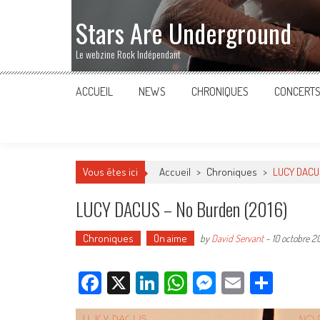
Stars Are Underground
Le webzine Rock Indépendant
ACCUEIL
NEWS
CHRONIQUES
CONCERT
Vous êtes ici
Accueil
>
Chroniques
>
LUCY DACUS
LUCY DACUS – No Burden (2016)
Chroniques
On aime
by
David Servant
-
10 octobre 2
Facebook
X
LinkedIn
WhatsApp
Messenger
Email
Parta