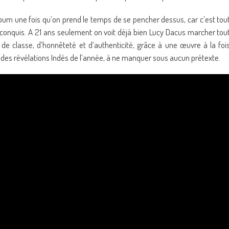
album une fois qu’on prend le temps de se pencher dessus, car c’est tou
 conquis. A 21 ans seulement on voit déjà bien Lucy Dacus marcher tou
de classe, d’honnêteté et d’authenticité, grâce à une œuvre à la foi
 des révélations Indés de l’année, à ne manquer sous aucun prétexte.