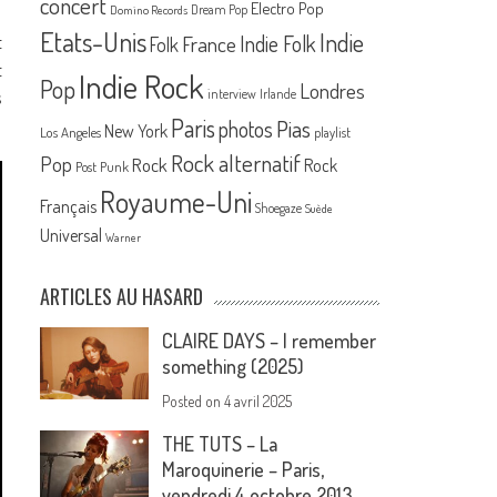
concert
Electro Pop
Dream Pop
Domino Records
Etats-Unis
Indie
t
France
Indie Folk
Folk
t
Indie Rock
Pop
Londres
s
interview
Irlande
Paris
Pias
photos
New York
Los Angeles
playlist
Rock alternatif
Pop
Rock
Rock
Post Punk
Royaume-Uni
Français
Shoegaze
Suède
Universal
Warner
ARTICLES AU HASARD
CLAIRE DAYS – I remember
something (2025)
Posted on
4 avril 2025
THE TUTS – La
Maroquinerie – Paris,
vendredi 4 octobre 2013