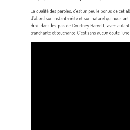
La qualité des paroles, c’est un peu le bonus de cet 
d’abord son instantanéité et son naturel qui nous ont
droit dans les pas de Courtney Barnett, avec autant 
tranchante et touchante. C’est sans aucun doute l’une