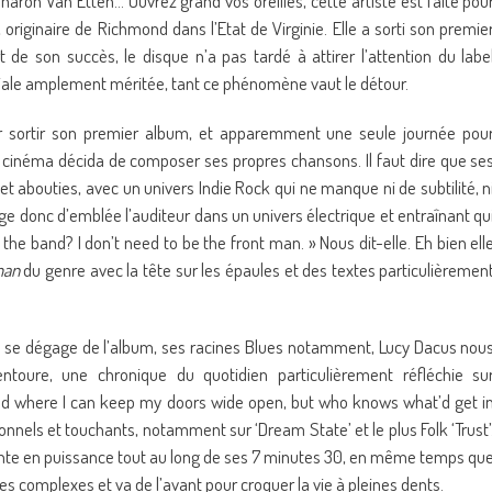
aron Van Etten… Ouvrez grand vos oreilles, cette artiste est faite pou
originaire de Richmond dans l’Etat de Virginie. Elle a sorti son premie
e son succès, le disque n’a pas tardé à attirer l’attention du labe
ndiale amplement méritée, tant ce phénomène vaut le détour.
ur sortir son premier album, et apparemment une seule journée pou
en cinéma décida de composer ses propres chansons. Il faut dire que se
bouties, avec un univers Indie Rock qui ne manque ni de subtilité, n
e donc d’emblée l’auditeur dans un univers électrique et entraînant qu
he band? I don’t need to be the front man. » Nous dit-elle. Eh bien ell
man
du genre avec la tête sur les épaules et des textes particulièremen
i se dégage de l’album, ses racines Blues notamment, Lucy Dacus nou
entoure, une chronique du quotidien particulièrement réfléchie su
orld where I can keep my doors wide open, but who knows what’d get i
onnels et touchants, notamment sur ‘Dream State’ et le plus Folk ‘Trust’
onte en puissance tout au long de ses 7 minutes 30, en même temps qu
es complexes et va de l’avant pour croquer la vie à pleines dents.