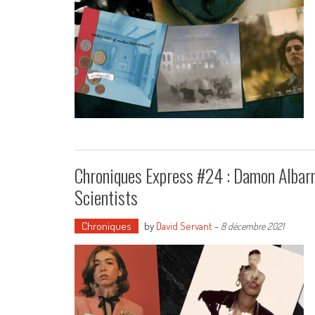
Chroniques Express #24 : Damon Albarn,
Scientists
Chroniques
by
David Servant
-
8 décembre 2021