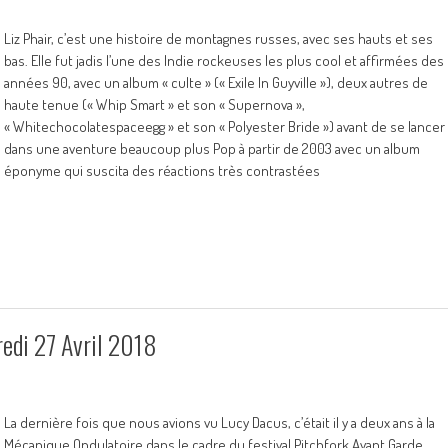
Liz Phair, c’est une histoire de montagnes russes, avec ses hauts et ses
bas. Elle fut jadis l’une des Indie rockeuses les plus cool et affirmées des
années 90, avec un album « culte » (« Exile In Guyville »), deux autres de
haute tenue (« Whip Smart » et son « Supernova »,
« Whitechocolatespaceegg » et son « Polyester Bride ») avant de se lancer
dans une aventure beaucoup plus Pop à partir de 2003 avec un album
éponyme qui suscita des réactions très contrastées
edi 27 Avril 2018
La dernière fois que nous avions vu Lucy Dacus, c’était il y a deux ans à la
Mécanique Ondulatoire dans le cadre du festival Pitchfork Avant Garde