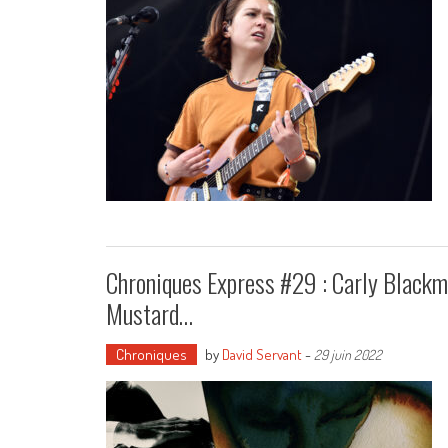
Chroniques Express #29 : Carly Blackma
Mustard…
Chroniques
by
David Servant
-
29 juin 2022