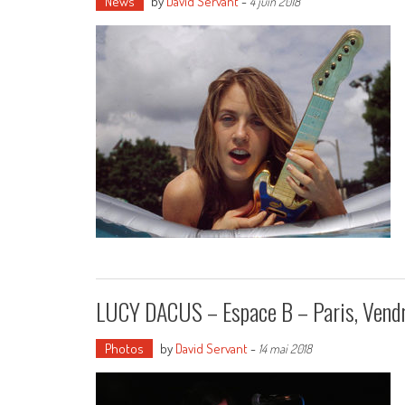
News
by
David Servant
-
4 juin 2018
LUCY DACUS – Espace B – Paris, Vendr
Photos
by
David Servant
-
14 mai 2018