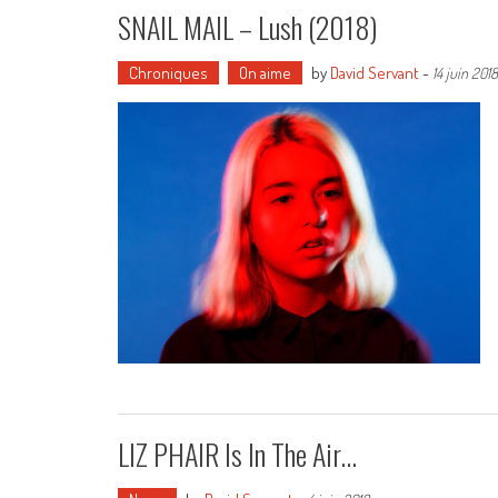
SNAIL MAIL – Lush (2018)
Chroniques
On aime
by
David Servant
-
14 juin 2018
LIZ PHAIR Is In The Air…