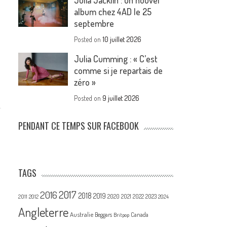
Julia Jacklin : un nouvel
album chez 4AD le 25
septembre
Posted on
10 juillet 2026
Julia Cumming : « C’est
comme si je repartais de
zéro »
Posted on
9 juillet 2026
PENDANT CE TEMPS SUR FACEBOOK
TAGS
2017
2016
2018
2019
2020
2021
2022
2023
2011
2012
2024
Angleterre
Australie
Canada
Beggars
Britpop