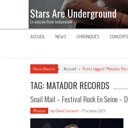
Stars Are Underground
Le webzine Rock Indépendant
ACCUEIL
NEWS
CHRONIQUES
CONCERT
Vous êtes ici
Accueil
>
Posts tagged "Matador Re
TAG: MATADOR RECORDS
Snail Mail – Festival Rock En Seine –
Photos
by
David Servant
-
17 octobre 2023