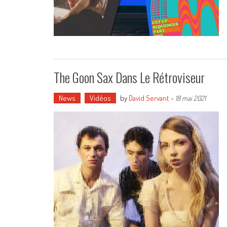
The Goon Sax Dans Le Rétroviseur
News
Vidéos
by
David Servant
-
18 mai 2021