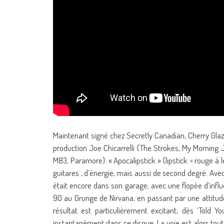
Maintenant signé chez Secretly Canadian, Cherry Glaze
production Joe Chicarrelli (The Strokes, My Morning 
M83, Paramore). « Apocalipstick » (lipstick = rouge à 
guitares , d’énergie, mais aussi de second degré. Avec 
était encore dans son garage, avec une flopée d’inf
90 au Grunge de Nirvana, en passant par une attitud
résultat est particulièrement excitant, dès ‘Told 
instantanément dans ce disque. La voie est alors toute 