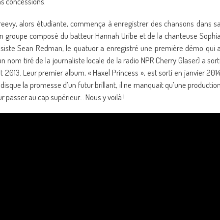
ns concessions.
Creevy, alors étudiante, commença à enregistrer des chansons dans s
un groupe composé du batteur Hannah Uribe et de la chanteuse Sophi
assiste Sean Redman, le quatuor a enregistré une première démo qui 
n nom tiré de la journaliste locale de la radio NPR Cherry Glaser) a sort
013. Leur premier album, « Haxel Princess », est sorti en janvier 201
disque la promesse d’un futur brillant, il ne manquait qu’une productio
r passer au cap supérieur… Nous y voilà !