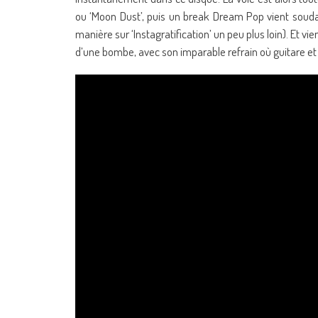
ou ‘Moon Dust’, puis un break Dream Pop vient souda
manière sur ‘Instagratification’ un peu plus loin). Et v
d’une bombe, avec son imparable refrain où guitare et c