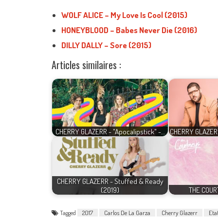
WOLF ALICE – My Love Is Cool (2015)
HONEYBLOOD – Babes Never Die (2016)
DILLY DALLY – Sore (2015)
Articles similaires :
CHERRY GLAZERR - "Apocalipstick" -…
CHERRY GLAZERR
CHERRY GLAZERR - Stuffed & Ready
(2019)
THE COURT
Tagged
2017
Carlos De La Garza
Cherry Glazerr
Eta