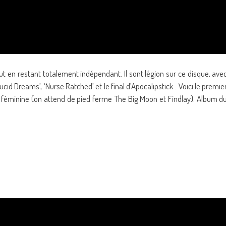
tout en restant totalement indépendant. Il sont légion sur ce disque, ave
d Dreams’, ‘Nurse Ratched’ et le final d’Apocalipstick . Voici le premie
 féminine (on attend de pied ferme The Big Moon et Findlay). Album d