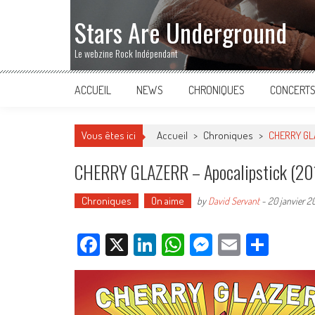
Stars Are Underground
Le webzine Rock Indépendant
ACCUEIL
NEWS
CHRONIQUES
CONCERT
Vous êtes ici
Accueil
>
Chroniques
>
CHERRY GLA
CHERRY GLAZERR – Apocalipstick (20
Chroniques
On aime
by
David Servant
-
20 janvier 2
Facebook
X
LinkedIn
WhatsApp
Messenger
Email
Parta