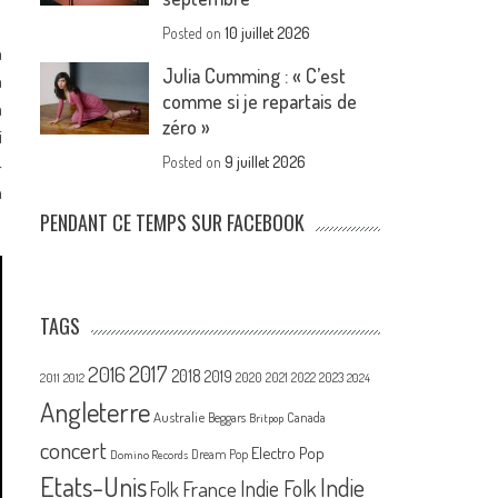
Posted on
10 juillet 2026
a
Julia Cumming : « C’est
a
comme si je repartais de
a
zéro »
i
4
Posted on
9 juillet 2026
n
PENDANT CE TEMPS SUR FACEBOOK
TAGS
2017
2016
2018
2019
2020
2021
2022
2023
2011
2012
2024
Angleterre
Australie
Canada
Beggars
Britpop
concert
Electro Pop
Dream Pop
Domino Records
Etats-Unis
Indie
France
Indie Folk
Folk