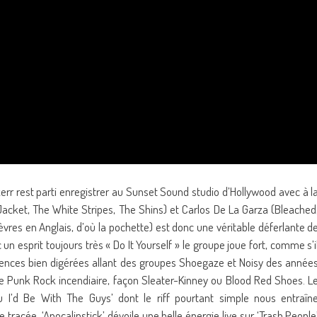
rr rest parti enregistrer au Sunset Sound studio d’Hollywood avec à l
Jacket, The White Stripes, The Shins) et Carlos De La Garza (Bleached
lèvres en Anglais, d’où la pochette) est donc une véritable déferlante d
un esprit toujours très « Do It Yourself » le groupe joue fort, comme s’i
luences bien digérées allant des groupes Shoegaze et Noisy des année
e Punk Rock incendiaire, façon Sleater-Kinney ou Blood Red Shoes. L
You I’d Be With The Guys’ dont le riff pourtant simple nous entraîn
tracée, ‘Apocalipstick’ dévoile une belle énergie live sur ‘Trash People