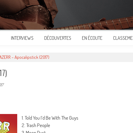
S
INTERVIEWS
DÉCOUVERTES
EN ÉCOUTE
CLASSEME
ZERR – Apocalipstick (2017)
17)
017
ger
1. Told You I’d Be With The Guys
2. Trash People
3. Moon Dust