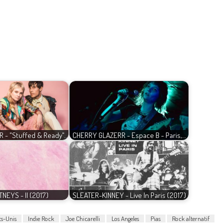
 - "Stuffed & Ready"…
CHERRY GLAZERR - Espace B - Paris,…
NEYS - II (2017)
SLEATER-KINNEY - Live In Paris (2017)
ts-Unis
Indie Rock
Joe Chicarelli
Los Angeles
Pias
Rock alternatif