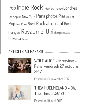
Indie Rock
Pop
Londres
interview
Irlande
Paris
Pias
photos
New York
Los Angeles
playlist
Rock alternatif
Pop
Rock
Rock
Post Punk
Royaume-Uni
Français
Shoegaze
Suède
Universal
Warner
ARTICLES AU HASARD
WOLF ALICE – Interview –
a
Paris, vendredi 27 octobre
,
2017
e
Posted on
13 novembre 2017
l
s
THEA HJELMELAND – Oh,
e
The Third… (2012)
e
Posted on
19 avril 2012
’