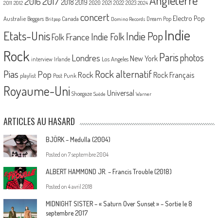
Angleterre
2017
2016
2018
2019
2020
2021
2022
2023
2011
2012
2024
concert
Electro Pop
Australie
Canada
Beggars
Dream Pop
Britpop
Domino Records
Indie
Etats-Unis
Indie Pop
France
Indie Folk
Folk
Rock
Paris
Londres
photos
New York
Los Angeles
interview
Irlande
Pias
Rock alternatif
Pop
Rock
Rock Français
playlist
Post Punk
Royaume-Uni
Universal
Shoegaze
Suède
Warner
ARTICLES AU HASARD
BJÖRK – Medulla (2004)
Posted on
7 septembre 2004
ALBERT HAMMOND JR. – Francis Trouble (2018)
Posted on
4 avril 2018
MIDNIGHT SISTER – « Saturn Over Sunset » – Sortie le 8
septembre 2017