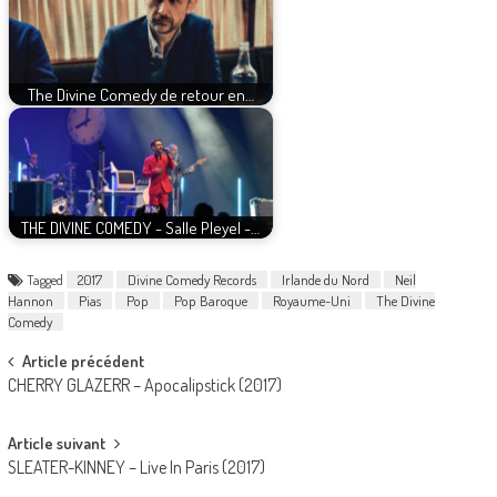
The Divine Comedy de retour en…
THE DIVINE COMEDY - Salle Pleyel -…
Tagged
2017
Divine Comedy Records
Irlande du Nord
Neil
Hannon
Pias
Pop
Pop Baroque
Royaume-Uni
The Divine
Comedy
Post
Article précédent
CHERRY GLAZERR – Apocalipstick (2017)
navigation
Article suivant
SLEATER-KINNEY – Live In Paris (2017)