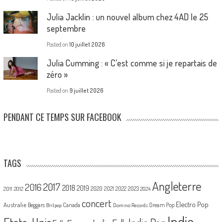
Julia Jacklin : un nouvel album chez 4AD le 25
septembre
Posted on
10 juillet 2026
Julia Cumming : « C’est comme si je repartais de
zéro »
Posted on
9 juillet 2026
PENDANT CE TEMPS SUR FACEBOOK
TAGS
Angleterre
2017
2016
2018
2019
2020
2021
2022
2023
2011
2012
2024
concert
Electro Pop
Australie
Canada
Beggars
Dream Pop
Britpop
Domino Records
Indie