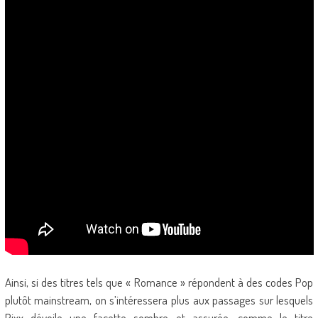
Ainsi, si des titres tels que « Romance » répondent à des codes Pop
plutôt mainstream, on s’intéressera plus aux passages sur lesquels
Pixx dévoile une facette sombre et assurée, comme le titre