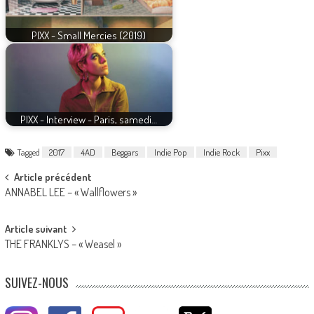
PIXX - Small Mercies (2019)
PIXX - Interview - Paris, samedi…
Tagged
2017
4AD
Beggars
Indie Pop
Indie Rock
Pixx
Post
Article précédent
ANNABEL LEE – « Wallflowers »
navigation
Article suivant
THE FRANKLYS – « Weasel »
SUIVEZ-NOUS