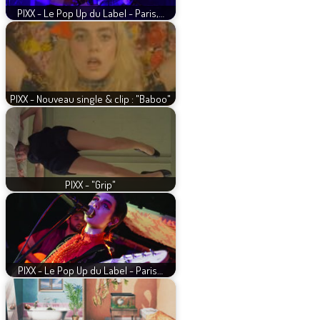
PIXX - Le Pop Up du Label - Paris,…
PIXX - Nouveau single & clip : "Baboo"
PIXX - "Grip"
PIXX - Le Pop Up du Label - Paris…