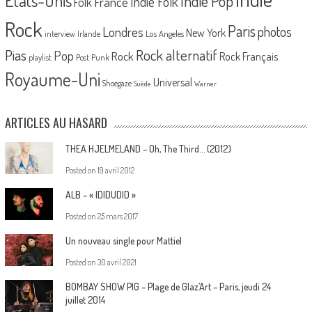
Etats-Unis
Indie Pop
France
Indie Folk
Folk
Rock
Paris
Londres
photos
New York
Los Angeles
interview
Irlande
Pias
Rock alternatif
Pop
Rock
Rock Français
playlist
Post Punk
Royaume-Uni
Universal
Shoegaze
Suède
Warner
ARTICLES AU HASARD
THEA HJELMELAND – Oh, The Third… (2012)
Posted on
19 avril 2012
ALB – « IDIDUDID »
Posted on
25 mars 2017
Un nouveau single pour Mattiel
Posted on
30 avril 2021
BOMBAY SHOW PIG – Plage de Glaz’Art – Paris, jeudi 24
juillet 2014