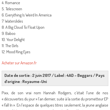
4. Romance
5. Telescreen
6. Everything Is Weird In America
7. Waterslides
8. A Big Cloud To Float Upon
9. Baboo
10. Your Delight
11. The Girls
12. Mood Ring Eyes
Acheter sur Amazon.fr
Date de sortie : 2 juin 2017 / Label : 4AD – Beggars / Pays
d’origine : Royaume-Uni
Pixx, de son vrai nom Hannah Rodgers, c’était l’une de nos
« découvertes du jour » l’an dernier, suite à la sortie du prometteur EP
« Fall In ». En l’espace de quelques titres seulement, la jeune anglaise