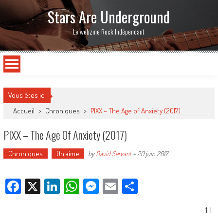
Stars Are Underground
Le webzine Rock Indépendant
Vous êtes ici
Accueil
>
Chroniques
>
PIXX – The Age of Anxiety (2017)
PIXX – The Age Of Anxiety (2017)
Chroniques
On aime
by
David Servant
-
20 juin 2017
Facebook
X
LinkedIn
WhatsApp
Messenger
Email
Partager
1. I