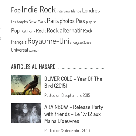
Indie Rock
Pop
Londres
interview
Irlande
Paris
Pias
photos
New York
Los Angeles
playlist
Rock alternatif
Pop
Rock
Rock
Post Punk
,
s
Royaume-Uni
Français
Shoegaze
Suède
Universal
Warner
ARTICLES AU HASARD
OLIVER COLE – Year Of The
Bird (2015)
Posted on
8 septembre 2015
ARAINBOW – Release Party
with friends – Le 17/12 aux
Mains D’oeuvres
Posted on
12 décembre 2016