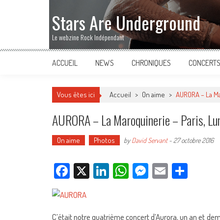
Stars Are Underground
Le webzine Rock Indépendant
ACCUEIL
NEWS
CHRONIQUES
CONCERT
Vous êtes ici
Accueil
>
On aime
>
AURORA – La Ma
AURORA – La Maroquinerie – Paris, Lu
On aime
Photos
by
David Servant
-
27 octobre 2016
Facebook
X
LinkedIn
WhatsApp
Messenger
Email
Parta
C’était notre quatrième concert d’Aurora, un an et demi