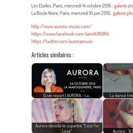
Les Etoiles, Paris, mercredi 14 octobre 2015 :
galerie p
La Boule Noire, Paris, mercredi 10 juin 2015 :
galerie ph
http://www.aurora-music.com/
https://www.facebook.com/iamAURORA
https://twitter.com/auroramusic
Articles similaires :
[Live report] AURORA - La…
La danse tri
Aurora dévoile le superbe "Exist For
Love"
Aurora : "A