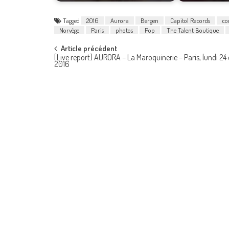
Tagged
2016
Aurora
Bergen
Capitol Records
co
Norvège
Paris
photos
Pop
The Talent Boutique
Post
Article précédent
[Live report] AURORA – La Maroquinerie – Paris, lundi 24
2016
navigation