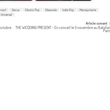
ncert
Decca
Electro Pop
Glassnote
Indie Pop
Maroquinerie
Universal
Article suivant
 octobre
THE WEDDING PRESENT – En concert le 5 novembre au Batofar
Pari