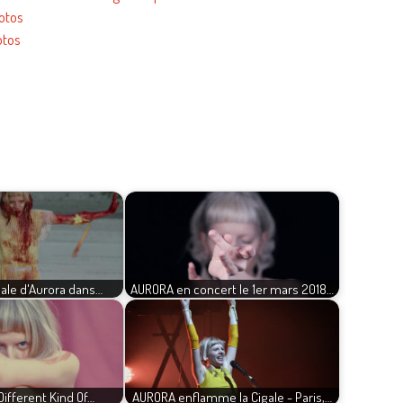
hotos
otos
bale d'Aurora dans…
AURORA en concert le 1er mars 2018…
 Different Kind Of…
AURORA enflamme la Cigale - Paris,…