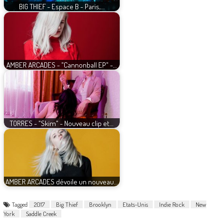
BIG THIEF - Espace B - Paris,…
AMBER ARCADES - "Cannonball EP" -…
TORRES - "Skim" - Nouveau clip et…
AMBER ARCADES dévoile un nouveau…
Tagged
2017
Big Thief
Brooklyn
Etats-Unis
Indie Rock
New
York
Saddle Creek