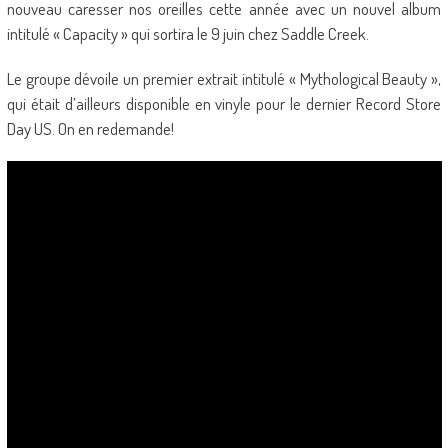
nouveau caresser nos oreilles cette année avec un nouvel album
intitulé « Capacity » qui sortira le 9 juin chez Saddle Creek.
Le groupe dévoile un premier extrait intitulé « Mythological Beauty »,
qui était d’ailleurs disponible en vinyle pour le dernier Record Store
Day US. On en redemande!