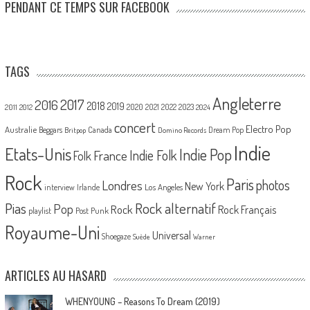
PENDANT CE TEMPS SUR FACEBOOK
TAGS
Angleterre
2017
2016
2018
2019
2020
2021
2022
2023
2011
2012
2024
concert
Electro Pop
Australie
Canada
Beggars
Dream Pop
Britpop
Domino Records
Indie
Etats-Unis
Indie Pop
France
Indie Folk
Folk
Rock
Paris
Londres
photos
New York
Los Angeles
interview
Irlande
Pias
Rock alternatif
Pop
Rock
Rock Français
playlist
Post Punk
Royaume-Uni
Universal
Shoegaze
Suède
Warner
ARTICLES AU HASARD
WHENYOUNG – Reasons To Dream (2019)