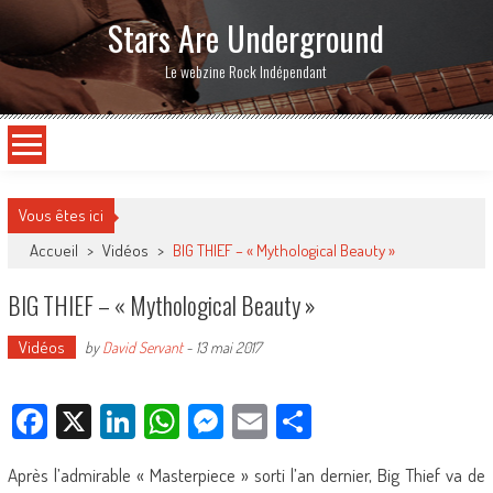
Stars Are Underground
Le webzine Rock Indépendant
Vous êtes ici
Accueil
>
Vidéos
>
BIG THIEF – « Mythological Beauty »
BIG THIEF – « Mythological Beauty »
Vidéos
by
David Servant
-
13 mai 2017
Facebook
X
LinkedIn
WhatsApp
Messenger
Email
Partager
Après l’admirable « Masterpiece » sorti l’an dernier, Big Thief va de