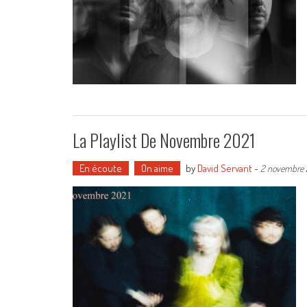
La Playlist De Novembre 2021
En écoute
On aime
by
David Servant
-
2 novembre 