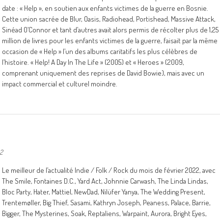
date : « Help », en soutien aux enfants victimes de la guerre en Bosnie.
Cette union sacrée de Blur, Oasis, Radiohead, Portishead, Massive Attack,
Sinéad O’Connor et tant d’autres avait alors permis de récolter plus de 1,25
million de livres pour les enfants victimes de la guerre, faisait par la même
occasion de « Help » l’un des albums caritatifs les plus célèbres de
l’histoire. « Help! A Day In The Life » (2005) et « Heroes » (2009,
comprenant uniquement des reprises de David Bowie), mais avec un
impact commercial et culturel moindre.
22
Le meilleur de l’actualité Indie / Folk / Rock du mois de février 2022, avec
The Smile, Fontaines D.C., Yard Act, Johnnie Carwash, The Linda Lindas,
Bloc Party, Hater, Mattiel, NewDad, Nilüfer Yanya, The Wedding Present,
Trentemøller, Big Thief, Sasami, Kathryn Joseph, Peaness, Palace, Barrie,
Bigger, The Mysterines, Soak, Reptaliens, Warpaint, Aurora, Bright Eyes,