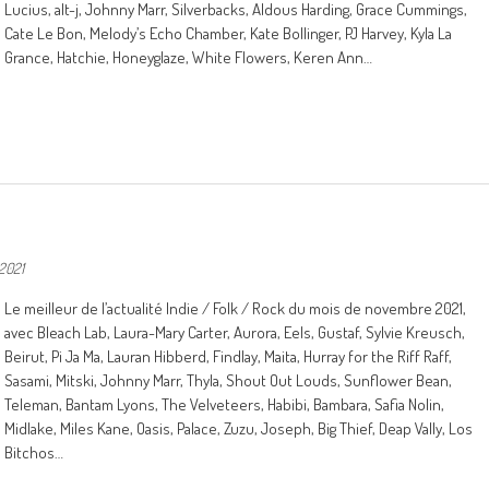
Lucius, alt-j, Johnny Marr, Silverbacks, Aldous Harding, Grace Cummings,
Cate Le Bon, Melody’s Echo Chamber, Kate Bollinger, PJ Harvey, Kyla La
Grance, Hatchie, Honeyglaze, White Flowers, Keren Ann…
2021
Le meilleur de l’actualité Indie / Folk / Rock du mois de novembre 2021,
avec Bleach Lab, Laura-Mary Carter, Aurora, Eels, Gustaf, Sylvie Kreusch,
Beirut, Pi Ja Ma, Lauran Hibberd, Findlay, Maita, Hurray for the Riff Raff,
Sasami, Mitski, Johnny Marr, Thyla, Shout Out Louds, Sunflower Bean,
Teleman, Bantam Lyons, The Velveteers, Habibi, Bambara, Safia Nolin,
Midlake, Miles Kane, Oasis, Palace, Zuzu, Joseph, Big Thief, Deap Vally, Los
Bitchos…