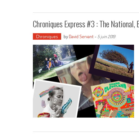
Chroniques Express #3 : The National, 
Chroniques
by
David Servant
-
5 juin 2019