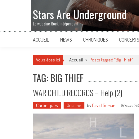
Stars Are Underground
Le webzine Rock Indépendant
ACCUEIL
NEWS
CHRONIQUES
CONCERT
Vous êtes ici
Accueil
>
Posts tagged "Big Thief"
TAG: BIG THIEF
WAR CHILD RECORDS – Help (2)
Chroniques
On aime
by
David Servant
-
16 mars 20