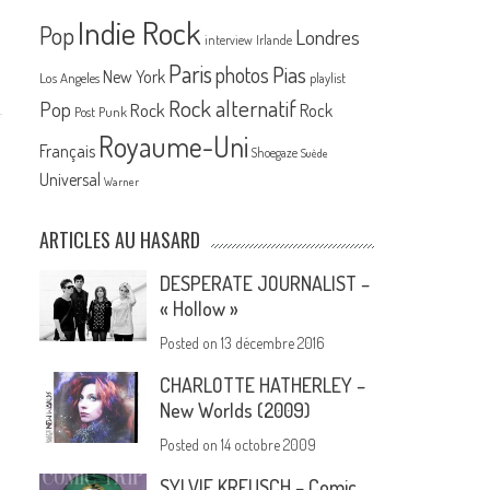
Indie Rock
Pop
Londres
interview
Irlande
Paris
Pias
photos
New York
Los Angeles
playlist
Rock alternatif
Pop
Rock
Rock
Post Punk
Royaume-Uni
Français
Shoegaze
Suède
Universal
Warner
ARTICLES AU HASARD
DESPERATE JOURNALIST –
« Hollow »
Posted on
13 décembre 2016
CHARLOTTE HATHERLEY –
New Worlds (2009)
Posted on
14 octobre 2009
SYLVIE KREUSCH – Comic