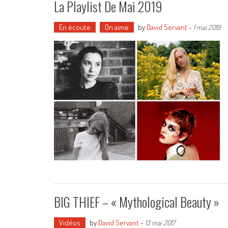
La Playlist De Mai 2019
En écoute
On aime
by
David Servant
-
1 mai 2019
BIG THIEF – « Mythological Beauty »
Vidéos
by
David Servant
-
13 mai 2017