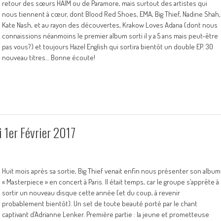
retour des sœurs HAIM ou de Paramore, mais surtout des artistes qui
nous tiennent à cœur, dont Blood Red Shoes, EMA, Big Thief, Nadine Shah,
Kate Nash, et au rayon des découvertes, Krakow Loves Adana (dont nous
connaissions néanmoins le premier album sorti il y a 5 ans mais peut-être
pas vous?) et toujours Hazel English qui sortira bientôt un double EP. 30
nouveau titres… Bonne écoute!
 1er Février 2017
Huit mois après sa sortie, Big Thief venait enfin nous présenter son album
« Masterpiece » en concert à Paris. Il était temps, car le groupe s’apprête à
sortir un nouveau disque cette année (et du coup, à revenir
probablement bientôt). Un set de toute beauté porté par le chant
captivant d’Adrianne Lenker. Première partie : la jeune et prometteuse