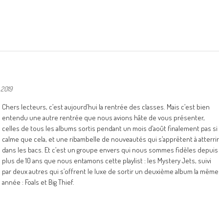
 2019
Chers lecteurs, c’est aujourd’hui la rentrée des classes. Mais c’est bien
entendu une autre rentrée que nous avions hâte de vous présenter,
celles de tous les albums sortis pendant un mois d’août finalement pas si
calme que cela, et une ribambelle de nouveautés qui s’apprêtent à atterrir
dans les bacs. Et c’est un groupe envers qui nous sommes fidèles depuis
plus de 10 ans que nous entamons cette playlist : les Mystery Jets, suivi
par deux autres qui s’offrent le luxe de sortir un deuxième album la même
année : Foals et Big Thief.