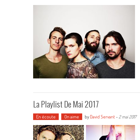
La Playlist De Mai 2017
En écoute
On aime
by
David Servant
-
2 mai 2017