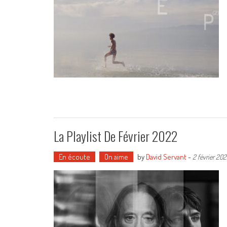
La Playlist De Février 2022
En écoute
On aime
by
David Servant
-
2 février 20