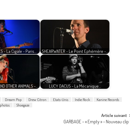
- La Cigale - Paris…
SHEARWATER - Le Point Ephémère -…
ND OTHER ANIMALS -…
LUCY DACUS - La Mécanique…
Dream Pop
Drew Citron
Etats-Unis
Indie Rock
Kanine Records
photos
Shoegaze
Article suivant
GARBAGE – « Empty » – Nouveau clip 