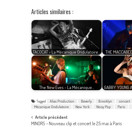
Articles similaires :
TACOCAT - La Mécanique Ondulatoire…
THE MACCABEES 
The New Eves - La Mécanique…
GABBY YOUNG A
Tagged
Alias Production
Beverly
Brooklyn
concert
Mécanique Ondulatoire
New York
Noisy Pop
Paris
Post
Article précédent
MINORS – Nouveau clip et concert le 25 mai à Paris
navigation