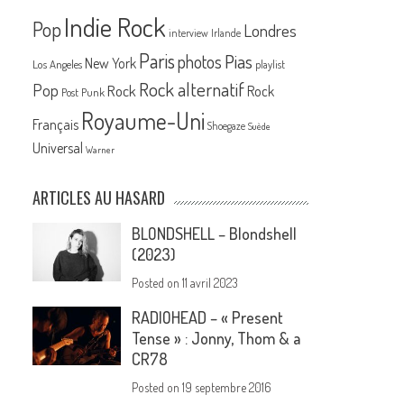
Indie Rock
Pop
Londres
interview
Irlande
Paris
Pias
photos
New York
Los Angeles
playlist
Rock alternatif
Pop
Rock
Rock
Post Punk
Royaume-Uni
Français
Shoegaze
Suède
Universal
Warner
ARTICLES AU HASARD
BLONDSHELL – Blondshell
(2023)
Posted on
11 avril 2023
RADIOHEAD – « Present
Tense » : Jonny, Thom & a
CR78
Posted on
19 septembre 2016