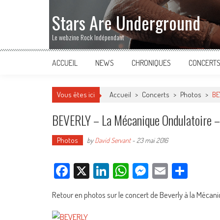
Stars Are Underground
Le webzine Rock Indépendant
ACCUEIL
NEWS
CHRONIQUES
CONCERT
Vous êtes ici
Accueil
>
Concerts
>
Photos
>
BE
BEVERLY – La Mécanique Ondulatoire –
Photos
by
David Servant
-
23 mai 2016
Facebook
X
LinkedIn
WhatsApp
Messenger
Email
Parta
Retour en photos sur le concert de Beverly à la Mécaniq