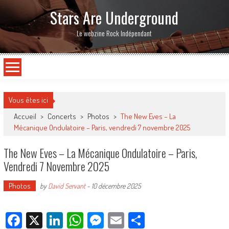
Stars Are Underground
Le webzine Rock Indépendant
Vous êtes ici
Accueil
>
Concerts
>
Photos
>
The New Eves – La
Mécanique Ondulatoire – Paris, vendredi 7 novembre 2025
The New Eves – La Mécanique Ondulatoire – Paris,
Vendredi 7 Novembre 2025
Photos
by
David Servant
-
10 décembre 2025
Facebook
X
LinkedIn
WhatsApp
Messenger
Email
Partager