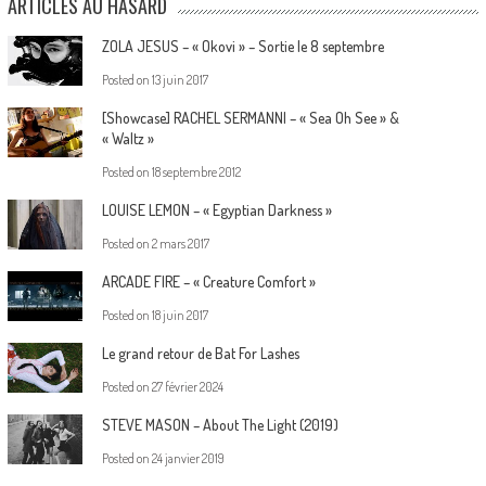
ARTICLES AU HASARD
ZOLA JESUS – « Okovi » – Sortie le 8 septembre
Posted on
13 juin 2017
[Showcase] RACHEL SERMANNI – « Sea Oh See » &
« Waltz »
Posted on
18 septembre 2012
LOUISE LEMON – « Egyptian Darkness »
Posted on
2 mars 2017
ARCADE FIRE – « Creature Comfort »
Posted on
18 juin 2017
Le grand retour de Bat For Lashes
Posted on
27 février 2024
STEVE MASON – About The Light (2019)
Posted on
24 janvier 2019