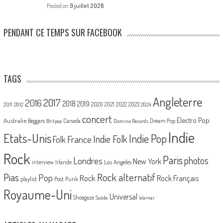
Posted on
9 juillet 2026
PENDANT CE TEMPS SUR FACEBOOK
TAGS
Angleterre
2017
2016
2018
2019
2020
2021
2022
2023
2011
2012
2024
concert
Electro Pop
Australie
Canada
Beggars
Dream Pop
Britpop
Domino Records
Indie
Etats-Unis
Indie Pop
France
Indie Folk
Folk
Rock
Paris
Londres
photos
New York
Los Angeles
interview
Irlande
Pias
Rock alternatif
Pop
Rock
Rock Français
playlist
Post Punk
Royaume-Uni
Universal
Shoegaze
Suède
Warner