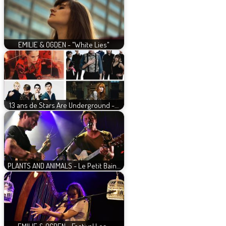
EMILIE & OGDEN - "White Lies"
13 ans de Stars Are Underground -…
PLANTS AND ANIMALS - Le Petit Bain…