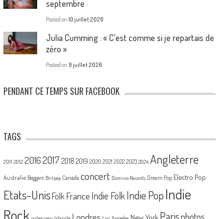
septembre
Posted on
10 juillet 2026
Julia Cumming : « C’est comme si je repartais de
zéro »
Posted on
9 juillet 2026
PENDANT CE TEMPS SUR FACEBOOK
TAGS
Angleterre
2017
2016
2018
2019
2020
2021
2022
2023
2011
2012
2024
concert
Electro Pop
Australie
Canada
Beggars
Dream Pop
Britpop
Domino Records
Indie
Etats-Unis
Indie Pop
France
Indie Folk
Folk
Rock
Paris
Londres
photos
New York
Los Angeles
interview
Irlande