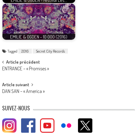
EMILIE & OGDEN - Festival Les…
EMILIE & OGDEN - 10 000 (2016)
Tagged
2016
Secret City Records
Post
Article précédent
ENTRANCE – « Promises »
navigation
Article suivant
DAN SAN – « America »
SUIVEZ-NOUS