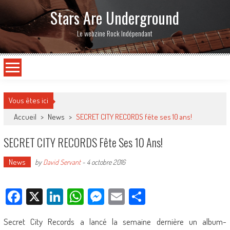
Stars Are Underground
Le webzine Rock Indépendant
Vous êtes ici
Accueil
>
News
>
SECRET CITY RECORDS fête ses 10 ans!
SECRET CITY RECORDS Fête Ses 10 Ans!
News
by
David Servant
-
4 octobre 2016
Facebook
X
LinkedIn
WhatsApp
Messenger
Email
Partager
Secret City Records a lancé la semaine dernière un album-