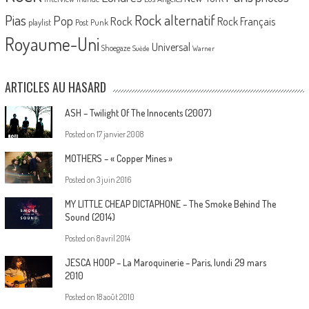
Pias
Rock alternatif
Pop
Rock
Rock Français
playlist
Post Punk
Royaume-Uni
Universal
Shoegaze
Suède
Warner
ARTICLES AU HASARD
ASH – Twilight Of The Innocents (2007)
Posted on
17 janvier 2008
MOTHERS – « Copper Mines »
Posted on
3 juin 2016
MY LITTLE CHEAP DICTAPHONE – The Smoke Behind The
Sound (2014)
Posted on
8 avril 2014
JESCA HOOP – La Maroquinerie – Paris, lundi 29 mars
2010
Posted on
18 août 2010